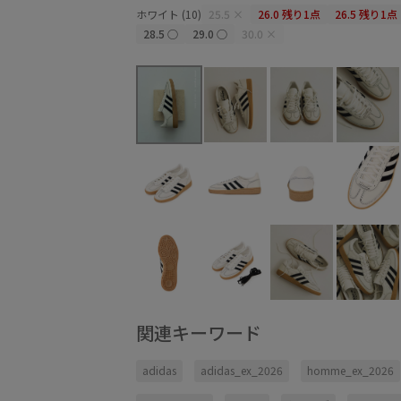
ホワイト (10)
25.5
×
26.0
残り1点
26.5
残り1点
28.5
○
29.0
○
30.0
×
関連キーワード
adidas
adidas_ex_2026
homme_ex_2026