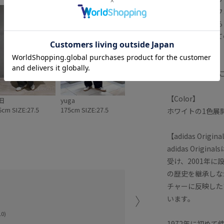
ライプ部分はスウ
スニーカーながら
スニーカーとしての
クな一足です。
FEMMEサイズは
【Color】
田
yuga
6cm SIZE:27.5
175cm SIZE:27.5
ホワイトの1色展
【adidas Ori
adidas Ori
受け、2001年に
の歴史を継承しな
adidasとの第2弾モデル！
チャーに反映した
サイズ感は普段履いてるス
います。
通常より柔らかい履き心地
0)
ステッチのカラーもまたGo
1972年に初め