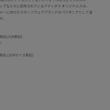
土踏まず
ィブな人々に支持されているアディダス オリジナルスは、
な色味で
着用サイズ : 26.0
カラー : ホワイト (10)
ャーに向けたスポーツウェアブランドのパイオニアとして道
す。
記(JUN表記)
ト）
記 (JUNサイズ表記)