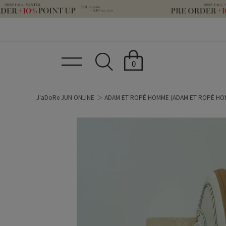
0
J'aDoRe JUN ONLINE
ADAM ET ROPÉ HOMME
(ADAM ET ROPÉ HO