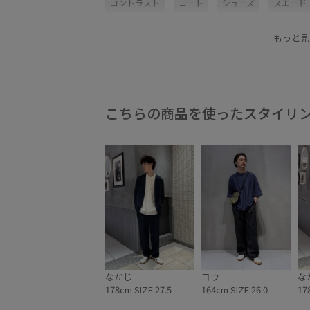
コントラスト
コート
シューズ
スエード
スポーツウェア
ドレス
モノトーン
上品
もっと見
こちらの商品を使ったスタイリ
なかじ
ヨウ
な
178cm SIZE:27.5
164cm SIZE:26.0
17