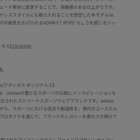
ェード素材に変更することで、高級感のある仕上がりです。
ドレススタイルにも取り入れることを想定した本モデルは、
可能性を広げられるADAM ET ROPE'らしさを感じるシッ
こちら
EUA36940
開。
ginals/アディダス オリジナルス】
ginalsは、adidasの豊かなスポーツの伝統にインスピレーションを
設立されたストリートスポーツウェアブランドです。adidas
がら、スポーツにおける信念や創造性を、現代のユースカル
普段の足の
プロダクトを通じて、ブランドのレガシーを進化させ続けて
ニーカーサイズで問題ないです。
ですが、質感見え感共により良くなっております！
スニーカ
odです！
め、ドレス
て使用されたアイコニックなトレフォイルロゴをシンボルマー