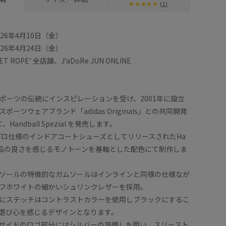
(2)
26年4月10日（金）
26年4月24日（金）
 ROPE' 全店舗、J’aDoRe JUN ONLINE
なスポーツの伝統にインスピレーションを受け、2001年に設立
ーツウェアブランド「adidas Originals」との共同開発
andball Spezial を発売します。
にプロ仕様のインドアコートシューズとしてリリースされたHa
ezialを品の良さを感じるモノトーンを基軸とした配色にて制作しま
ソールの特徴的なガムソールはインラインと同様の仕様なが
フホワイトの細かいシュリンクレザーを採用。
にステッチはコントラストカラーを使用しブラックにするこ
遊び心を感じるデザインとなります。
サイドのロゴ部分にはシルバーの箔押しを用い、スリースト