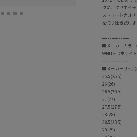
クに、クリエイテ
S-PAL仙台
ヨウ (164cm)
ストリートカルチ
を切り開き続けま
---------------
■メーカーカラー表
WHITE（ホワイ
---------------
■メーカーサイズ表
25.5(25.5)
26(26)
26.5(26.5)
27(27)
27.5(27.5)
28(28)
28.5(28.5)
29(29)