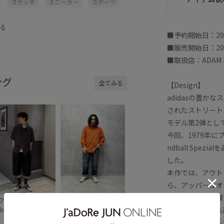
ステッチ
スニーカー
スポーツ
別注アイテム
高級感
る
■予約開始日：20
■販売開始日：20
■取扱店：ADAM ET
ング
全てみる
【Design】
adidasの豊か
されたストリートスポ
モデル第2弾として、H
今回、1979年
ndball Sp
した。
本作では、アウト
ら、アッパーはオ
また、前作と同様
かじ
AKIRA
8cm SIZE:27.5
160cm SIZE:28.0
とで、上品ながら
アクセントとなる