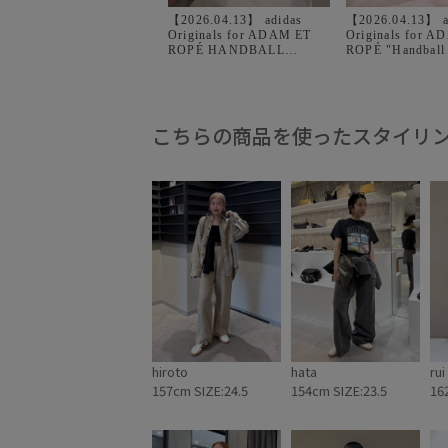
【2026.04.13】 adidas
【2026.04.13】 a
Originals for ADAM ET
Originals for 
ROPÉ HANDBALL
ROPÉ "Handball 
SPEZIAL AER
こちらの商品を使ったスタイリ
hiroto
hata
rui
157cm SIZE:24.5
154cm SIZE:23.5
16