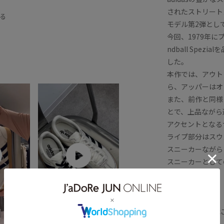
別注アイテム
高級感
されたストリートスポ
る
モデル第2弾として、H
今回、1979年
ndball Sp
した。
本作では、アウト
ら、アッパーはオ
また、前作と同様
とで、上品ながら
アクセントとなる
ライプ部分はスウ
スニーカーながら
スニーカーとしての
クな一足です。
HOMMEサイズは