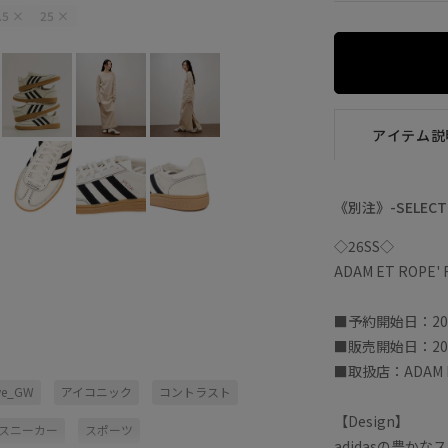
.5
×
25
×
アイテム説
《別注》-SELECT 
◇26SS◇
ADAM ET ROPE'
■予約開始日：20
■販売開始日：20
■取扱店：ADAM ET
ive_GW
アイコニック
コントラスト
【Design】
スニーカー
スポーツ
adidasの豊か