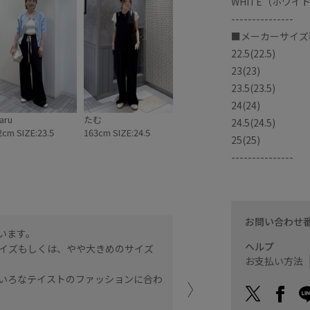
WHITE（ホワイ
---------------
■メーカーサイズ表
22.5(22.5)
23(23)
23.5(23.5)
24(24)
aru
たむ
24.5(24.5)
2cm SIZE:23.5
163cm SIZE:24.5
25(25)
---------------
お問い合わせ
ています。
オフホワイトベースでシン
ヘルプ
イズもしくは、やや大きめのサイズ
スウェードストライプが上
お支払い方法
のサイズでジャストでした
いろなテイストのファッションに合わ
アトレ恵比寿
mariko (160c