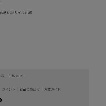
ト）
記 (JUNサイズ表記)
番号
EUA36940
プルな配色がどのコーデにも馴染みます！ステッチと
25セン
品で可愛い♡幅は細めなタイプですが、私は普段通り
ポイント
商品のお届け
着丈ガイド
◎
着用サイズ : 24.5
m)
カラー : ホワイト (10)