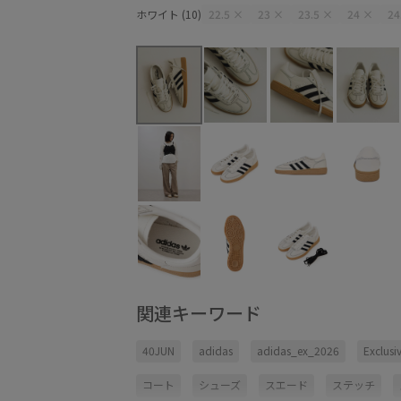
ホワイト (10)
22.5
×
23
×
23.5
×
24
×
24
関連キーワード
40JUN
adidas
adidas_ex_2026
Exclus
コート
シューズ
スエード
ステッチ