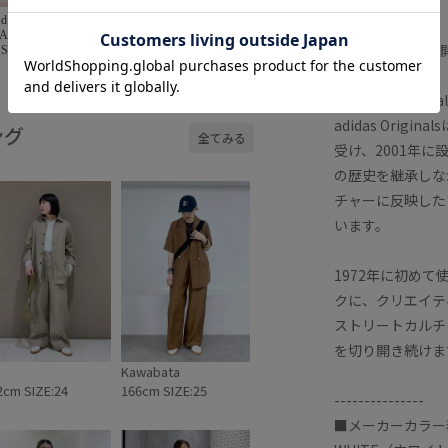
didas
【2026.04.14】 春夏にス
【Color】
ADAM ET
ニーカー買い足すならこ
ホワイトの1色展
Spezial"
れ〜👟！ snapもアップし
ておりますので是非⭐︎
powered by
【adidas Ori
adidas Ori
ング
全てみる
受け、2001年に
の歴史を継承しな
チャーに反映した
います。
1972年に初め
クに、クリエイテ
ストリートカルチ
を切り開き続けま
Kawabata
2cm SIZE:24
166cm SIZE:25
---------------
■メーカーカラー表