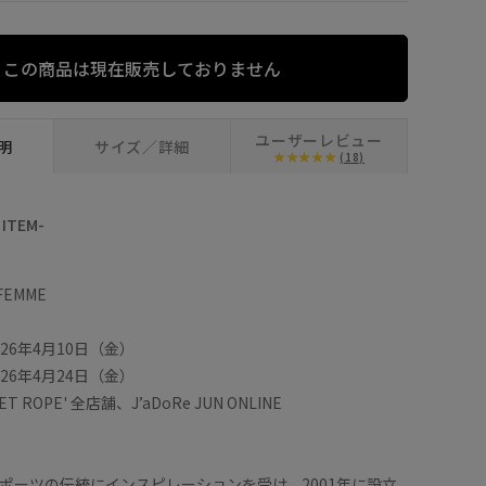
この商品は現在販売しておりません
ユーザーレビュー
明
サイズ／詳細
(18)
ITEM-
 FEMME
26年4月10日（金）
26年4月24日（金）
 ROPE' 全店舗、J’aDoRe JUN ONLINE
なスポーツの伝統にインスピレーションを受け、2001年に設立