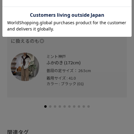
スタッフレビュー
足長26.5cmで、41.0がジャストサイズでした。
レザーサンダルですが履き心地がとにかく良く、グ
ルカサンダルなので靴下を履いてレザーシューズ的
に扱えるのも◎
ミント神戸
ふかのき (172cm)
普段の足サイズ： 26.5cm
着用サイズ : 41.0
カラー : ブラック (01)
関連タグ