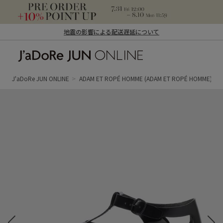
地震の影響による配送遅延について
J'aDoRe JUN ONLINE（ジャドール ジュ
ン オンライン）
J'aDoRe JUN ONLINE
ADAM ET ROPÉ HOMME
(ADAM ET ROPÉ HOMME)