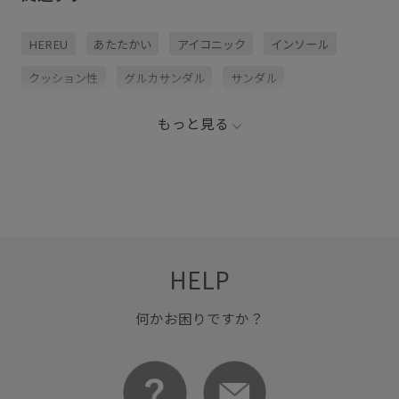
HEREU
あたたかい
アイコニック
インソール
クッション性
グルカサンダル
サンダル
ストラップ
バッグ
モダン
夏にぴったり
もっと見る
夏の機能素材アイテム
小物
快適
快適なはき心地
抜け感
春夏
軽やかな履き心地
通気性
靴
HELP
何かお困りですか？