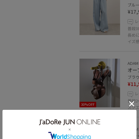
ブルー系
¥17,
レ
普段
長めに
イズ
ADAM 
オー
ブラウン
¥11,
レ
普段2
30%OFF
スク
ADAM 
トラ