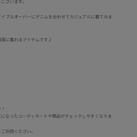
うございます。
イイプルオーバーにデニムを合わせてカジュアルに着てみま
洒落に着れるアイテムです♪
！
り！
気になったコーディネートや商品がチェックしやすくなりま
てご利用ください。