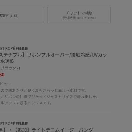
チャットで相談
追加する
(2)
受付時間 10:00〜19:00
ET ROPÉ FEMME
ステナブル】リボンプルオーバー/接触冷感/UVカッ
吸水速乾
ブラウン / F
80
ビュー
なので肌あたりが良く夏もさらっと着れる素材です。
ドがリボンの仕様でぴたっとジャストサイズで着れました。
イルアップできるトップスです。
ET ROPÉ FEMME
番】・【追加】ライトデニムイージーパンツ