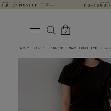
0
J'aDoRe JUN ONLINE
SNaP/Me
ADAM ET ROPÉ FEMME
ルミ