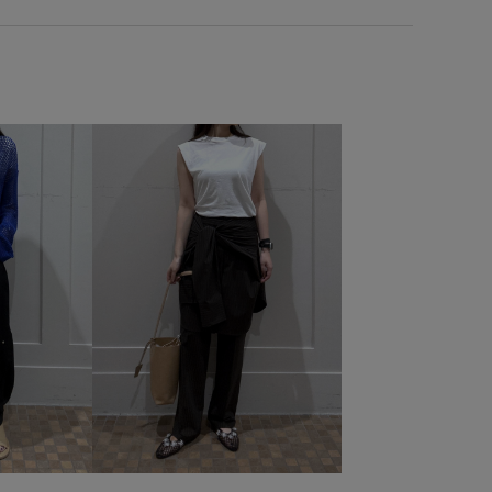
プス
きれいめ
こなれ感
さらっとした肌触り
た
すぐ乾く
アダムエロぺ雑貨
アダムボトム
ツ26SS
ウエストがゴム
ウエストタック
シボ感
シャツ
ジャケット
スラックス
対象商品
タック
デザイントップス
デニムシャツ
ハリ感
フェイクレザー
ブラウス
プレーティング
ラム
ボリューム感
ポケットがポイント
モード
ドデニム
ヴィンテージ
上品
伸縮性
冷んやり
天竺
安定感
布帛
快適
快適な着心地
爽やか
着回しやすい
肌見せ
落ち感
薄手