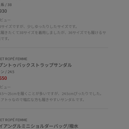
 / 38
930
ビュー
38サイズですが、少しゆったりしたサイズです。
履きたくて38サイズを着用しましたが、36サイズでも履けるサ
感です。
ET ROPÉ FEMME
プントゥバックストラップサンダル
 / 24.5
550
ビュー
4.5〜25cmを履くことが多いですが、24.5cmぴったりでした。
エアトゥなので幅広な方も履きやすいサンダルです。
ET ROPÉ FEMME
イアングルミニショルダーバッグ/撥水