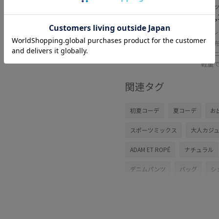
ブラック
¥14,
レ
長財
はミ
軽量
関連タグ
初夏コーデ
夏コーデ
お
スポーツミックス
大人カジ
ADAM ET ROPÉ
ナチュラル
デニムパンツ
バッグ
シ
GAM06330
GAS06160
G
26SSデニム
26SSデニムpick