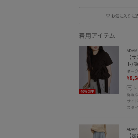
お気に入りに
着用アイテム
ADAM 
【サ
ト/
ダーク
¥8,5
レ
40%OFF
綿混
サイ
スタ
ADAM 
【定