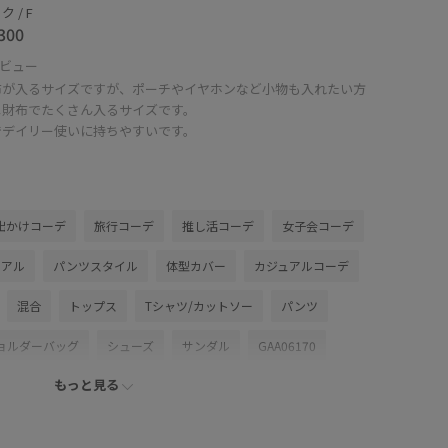
 / F
300
ビュー
布が入るサイズですが、ポーチやイヤホンなど小物も入れたい方
ニ財布でたくさん入るサイズです。
でデイリー使いに持ちやすいです。
出かけコーデ
旅行コーデ
推し活コーデ
女子会コーデ
ュアル
パンツスタイル
体型カバー
カジュアルコーデ
混合
トップス
Tシャツ/カットソー
パンツ
ョルダーバッグ
シューズ
サンダル
GAA06170
もっと見る
AX06410
26SS15
26SS15BI
26SS30
26SS30BI
_up
SETUP
Tシャツ
Wbottoms_pickup