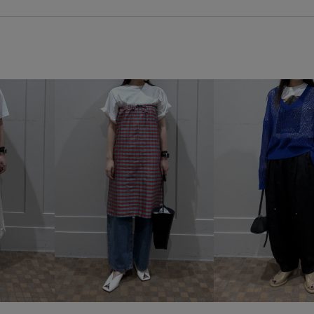
Wtops_pickup
おすすめトッ
さらっと着れる
さらりとし
イージーパンツ
イージーパン
オーガニック
カッティング
セットアップ
セットアップ
デニム合わせ
トレンド
ベルト
ベーシック
ペプ
モード感
レザー調
ワイ
合わせやすい
大人っぽい
撥水アイテム
撥水バッグ
軽い着心地