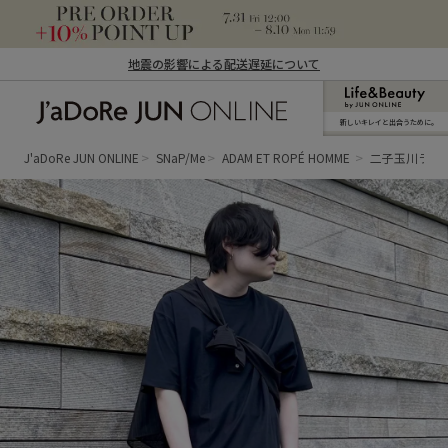
地震の影響による配送遅延について
新しいキレイと出合うために。
J'aDoRe JUN ONLINE（ジャドール ジュ
ン オンライン）
J'aDoRe JUN ONLINE
SNaP/Me
ADAM ET ROPÉ HOMME
二子玉川ライ