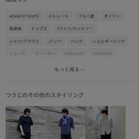
ADAM ET ROPÉ
ストレート
ブルべ夏
オイリー
高身長
トップス
Tシャツ/カットソー
シャツ/ブラウス
パンツ
バッグ
ショルダーバッグ
シューズ
スニーカー
GKA16100
GKX16060
GMG06150
GMM06060
GMS06220
26SS20
もっと見る
26SS30
26ss_coveross
26ss_minus
adidas_ex_2026
homme_ex_2026
Mens_GW
つうじのその他のスタイリング
MSpecial_pickup
session_with_akiyoshi_nakao_setup
summerlook_henry
すぐ乾く
ふくらみ
アイコニック
イージーケア
コットン
コントラスト