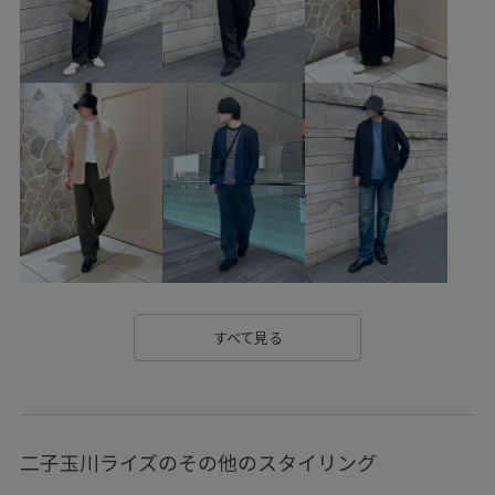
コート
シアー
シアー感
シアー素材
シャツ
シャリ感
シワになりにくい
スエード
ステッチ
ストレスフリー
スポーツ
スポーツウェア
スラックス
セットアップ
センタープレス
タック
テーパード
デザイン性
トレンド
ドライ
ドレス
ドレープ感
ナチュラル
プルオーバー
ボイル
ボイル素材
ポリエステル
モノトーン
リラックス感
上品
伸縮性
光沢感
別注アイテム
吸水速乾
すべて見る
快適
快適性
抗菌防臭
抜け感
接触冷感
撚糸
撥水加工
日焼け防止
清涼感
美シルエット
二子玉川ライズのその他のスタイリング
落ち感
薄手
透け感
通気性
高級感