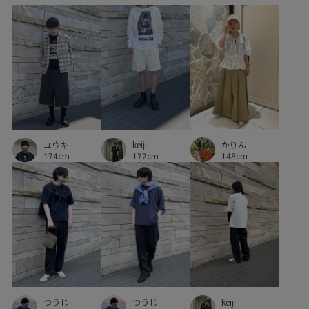
かりん
ユウキ
keiji
148cm
174cm
172cm
つうじ
つうじ
keiji