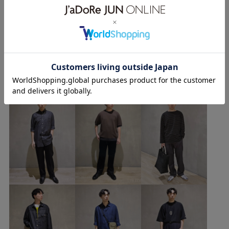
シャツ/ブラウス
シューズ
スニーカー
GKA16100
アダムエロペ心斎橋パルコ 4F
GKG16530
GMM06050
26SS20
26SS30
☎︎06-6575-7674
もっと見る
26ss_minus
adidas_ex_2026
homme_ex_2026
＿＿＿＿＿＿＿＿＿＿＿＿＿＿＿＿＿＿＿＿＿＿＿＿
Mens_GW
summerlook_frenchlinen
アイコニック
YUDAIのその他のスタイリング
カバーオール
カーディガン
コットン
コントラスト
コート
シャツ
ショートパンツ
シンプル
スエード
ステッチ
スポーツ
スポーツウェア
ドレス
ナチュラル
モノトーン
リラックス感
上品
別注アイテム
手織り
現代的なスタイル
高級感