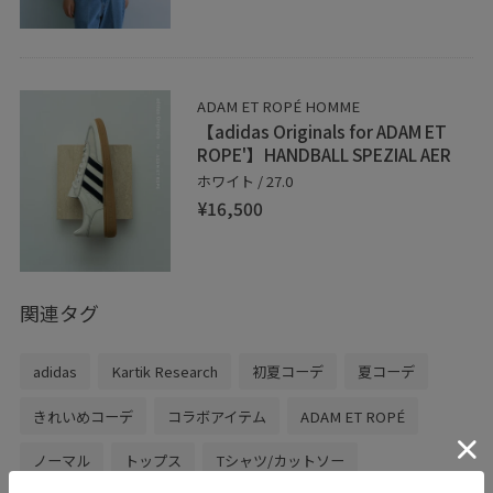
▶︎ LINE接客はじめました！
聞きたいことはあるけど電話するお時間がない方や
この時期なかなか外に出られない方など。お取り置きや
ADAM ET ROPÉ HOMME
通販もお伺い出来ます！是非、お気軽にメッセージ送っ
【adidas Originals for ADAM ET
ROPE'】HANDBALL SPEZIAL AER
てください。
ホワイト / 27.0
¥16,500
LINEで心斎橋パルコスタッフに相談は【友達だち追加】
をタップ！
関連タグ
adidas
Kartik Research
初夏コーデ
夏コーデ
サイトはこちら↓
https://kaeru.parco.jp/shop/detail/shop000026246
きれいめコーデ
コラボアイテム
ADAM ET ROPÉ
ノーマル
トップス
Tシャツ/カットソー
▶︎JUNグループでは楽天ポイントをご利用頂けます。