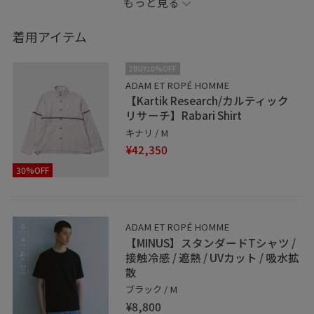
もっと見る
を入れることで夏でも涼しく着こなしを楽しんでいただ
ねます！
着用アイテム
どのアイテムもオススメですので貴重なこの機会にぜひ
2BUY10%OFF
お買い求めくださいませ！
ADAM ET ROPÉ HOMME
【Kartik Research/カルティック
リサーチ】Rabari Shirt
アイテムは下記よりオンラインショップでご購入頂けま
キナリ / M
すので、是非ご覧くださいませ。
¥42,350
(記載のないアイテムは、スタッフの私物となります)
30%OFF
＿＿＿＿＿＿＿＿＿＿＿＿＿＿＿＿＿＿＿＿＿＿＿＿
ADAM ET ROPÉ HOMME
▶︎Instagram
【MINUS】スタンダードTシャツ /
こちらも情報を発信しております！気になるアイテムご
接触冷感 / 遮熱 / UVカット / 吸水拡
ざいましたらぜひご連絡くださいませ！
散
https://www.instagram.com/adam_yudai810?
ブラック / M
igsh=MTJ6MHA3cnltZjZnbA==
¥8,800