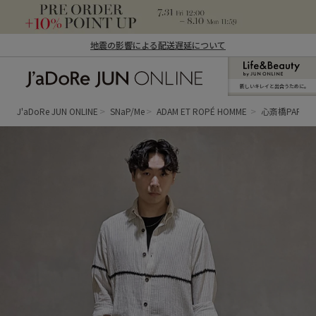
地震の影響による配送遅延について
新しいキレイと出合うために。
J'aDoRe JUN ONLINE（ジャドール ジュ
ン オンライン）
J'aDoRe JUN ONLINE
SNaP/Me
ADAM ET ROPÉ HOMME
心斎橋PARCO