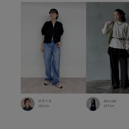
abe saki
せきぐち
157cm
162cm