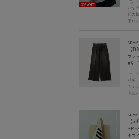
レ
30%OFF
かな
どの
るTシ
ADAM
【DA
ブラック
¥51,
レ
バギ
ヴィ
様に
ADAM
【adi
SPEZ
ホワイト