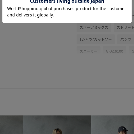
関連タグ
初夏コーデ
夏コーデ
デ
スポーツミックス
ストリー
Tシャツ/カットソー
パンツ
スニーカー
GKA16100
G
adidas_ex_2026
homme_ex
アイコニック
コントラスト
ステッチ
スポーツ
スポ
ヒップホップ
ミニマル
快適
機能的
機能的なデ