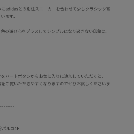
にadidasとの別注スニーカーを合わせて少しクラシック寄
ています。
で色の遊び心をプラスしてシンプルになり過ぎない印象に。
フをハートボタンからお気に入りに追加していただくと、
稿をご覧いただきやすくなりますのでぜひお試しくださいま
--------
谷パルコ4F