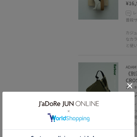
¥16,
レ
普段サ
カジ
なカ
と使
ADAM
《別注
CRO
カーキ 
¥13,
レ
ちょ
す。
とて