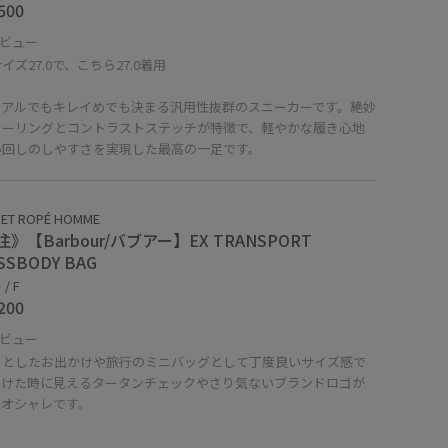
500
ビュー
イズ27.0で、こちら27.0着用
ュアルでもキレイめでも決まる汎用性抜群のスニーカーです。絶妙
ラーリングとコントラストステッチが特徴で、軽やかな履き心地
い回しのしやすさを実現した最高の一足です。
 ET ROPÉ HOMME
》【Barbour/バブアー】EX TRANSPORT
SSBODY BAG
/ F
200
ビュー
っとしたお出かけや旅行のミニバッグとして丁度良いサイズ感で
開けた時に見えるタータンチェックやさり気ないブランドロゴが
もオシャレです。