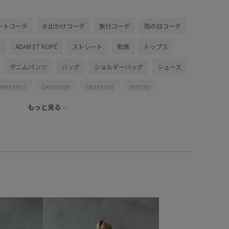
ートコーデ
お出かけコーデ
旅行コーデ
雨の日コーデ
ト
ADAM ET ROPÉ
ストレート
乾燥
トップス
デニムパンツ
バッグ
ショルダーバッグ
シューズ
KM16910
GKS46020
GKX16060
26SS30
もっと見る
_2026
Mens_GW
MSpecial_pickup
Tシャツ
コート
シャツ
ジャージ
スウェット
スエード
ーツウェア
セーター
トレンド
ドレス
ニット
モノトーン
上品
光沢感
別注アイテム
動きやすい
ザイン
立体的
耐久性
速乾性
高級感