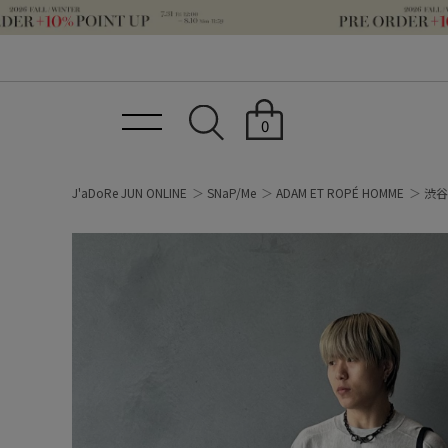
0
J'aDoRe JUN ONLINE
SNaP/Me
ADAM ET ROPÉ HOMME
渋谷