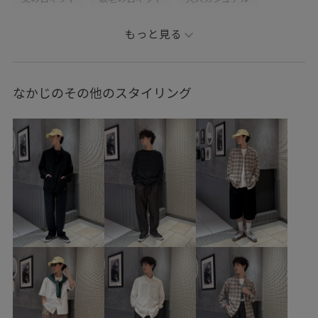
レイヤード
パンツスタイル
モノトーンコーデ
もっと見る
カジュアルコーデ
シンプルコーデ
きれいめコーデ
ADAM ET ROPÉ
ウェーブ
ブルべ冬
高身長
なかじのその他のスタイリング
トップス
Tシャツ/カットソー
シャツ/ブラウス
パンツ
シューズ
スニーカー
BFA36000
GKM16910
GMG06170
GMS06250
2025_49W_BO
2025_52W_BO
26SS30
homme_ex_2026
Mens_GW
summerlook_frenchlinen
Tシャツ
インソール
シャツ
シンプル
ジャージ
スウェット
スタイリッシュ
スリッポン
セーター
トレンド
ニット
ヒップホップ
フィット感
ミニマル