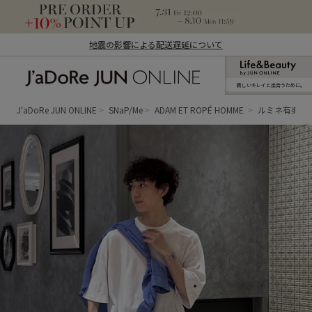
地震の影響による配送遅延について
新しいキレイと出合うために。
J'aDoRe JUN ONLINE（ジャドール ジュ
ン オンライン）
J'aDoRe JUN ONLINE
SNaP/Me
ADAM ET ROPÉ HOMME
ルミネ有楽町