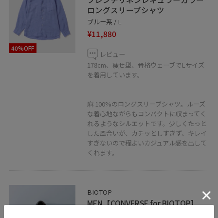
ロングスリーブシャツ
ブルー系 / L
¥11,880
40%OFF
レビュー
178cm、痩せ型、骨格ウェーブでLサイズ
を着用しています。
麻 100%のロングスリーブシャツ。ルーズ
な着心地ながらもコンパクトに収まってく
れるようなシルエットです。少しくたっと
した風合いが、カチッとしすぎず、キレイ
すぎないので程よいカジュアル感を出して
くれます。
BIOTOP
MEN【CONVERSE for BIOTOP】
JACK PURCELL 1935 SLIP-ON / BT