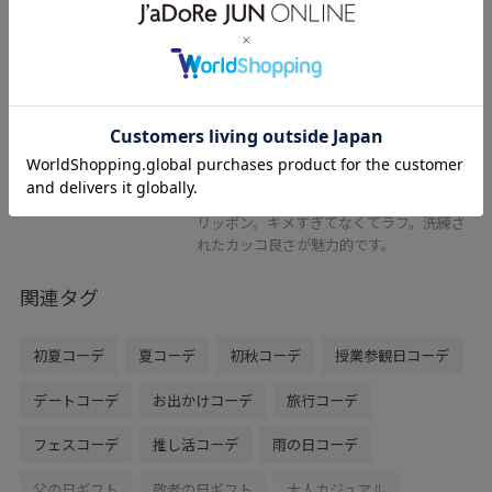
ブラック / 26.5
¥23,100
レビュー
普段の足のサイズ27.5cmでサイズ26.5を履
いています。
コンバースのジャックパーセル。ビオトー
プ別注です。レザーでクリーンな印象のス
リッポン。キメすぎてなくてラフ。洗練さ
れたカッコ良さが魅力的です。
関連タグ
初夏コーデ
夏コーデ
初秋コーデ
授業参観日コーデ
デートコーデ
お出かけコーデ
旅行コーデ
フェスコーデ
推し活コーデ
雨の日コーデ
父の日ギフト
敬老の日ギフト
大人カジュアル