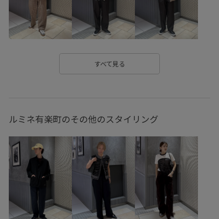
ロゴプリント
上品
光沢感
別注アイテム
動きやすい
定番
快適
快適なはき心地
機能的
機能的なデザイン
立体的
耐久性
通気性
速乾性
すべて見る
ルミネ有楽町のその他のスタイリング