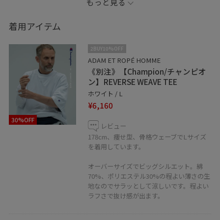
もっと見る
ーデを意識しました。
着用アイテム
※商品カラーはECページをご覧ください。
2BUY10%OFF
----------------------------
ADAM ET ROPÉ HOMME
《別注》【Champion/チャンピオ
コーディネートご覧頂きありがとうございます 是非お気
ン】REVERSE WEAVE TEE
に入り登録もお願い致します◎
ホワイト / L
¥6,160
insta→@adam_nakajima
30%OFF
レビュー
178cm、痩せ型、骨格ウェーブでLサイズ
を着用しています。
オーバーサイズでビッグシルエット。綿
70%、ポリエステル30%の程よい薄さの生
地なのでサラッとして涼しいです。程よい
ラフさで抜け感が出ます。