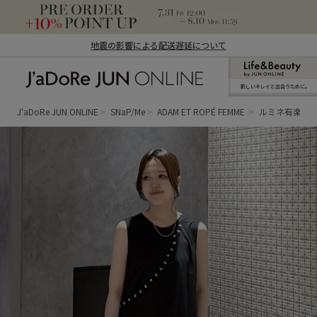
地震の影響による配送遅延について
新しいキレイと出合うために。
J'aDoRe JUN ONLINE（ジャドール ジュ
ン オンライン）
J'aDoRe JUN ONLINE
SNaP/Me
ADAM ET ROPÉ FEMME
ルミネ有楽町