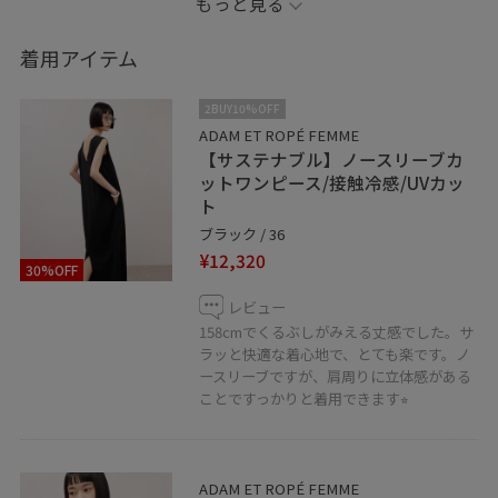
もっと見る
群のアイテムなんです♩
ぜひご旅行やお出かけのお供にいかがでしょうか！
着用アイテム
是非店頭でもご覧ください。お待ちしております！
2BUY10%OFF
【Instagram:@adam_moka__】
ADAM ET ROPÉ FEMME
【サステナブル】ノースリーブカ
✧･━･✧･━･✧･━･✧･━･✧･━･✧･━･✧･━･✧･━･✧
ットワンピース/接触冷感/UVカッ
▶︎♡ボタンを押してお気に入り！ お気に入りしていただ
ト
くと、気になったコーディネートや商品がチェックしや
ブラック / 36
すくなります。 スタッフのフォローもあわせてご利用く
¥12,320
30%OFF
ださい。
▶︎ルミネカードWEB決済サービス 気になるアイテムを
レビュー
158cmでくるぶしがみえる丈感でした。サ
いつでもどこでもWEBで決済、ご自宅に配送可能です。
ラッと快適な着心地で、とても楽です。ノ
こちらも5%OFF適用となります。 詳しくは店舗にお問い
ースリーブですが、肩周りに立体感がある
合わせください。
ことですっかりと着用できます⭐︎
▶︎LINEでルミネ有楽町スタッフに相談は【友だち追加】
をタップをして下さい
ADAM ET ROPÉ FEMME