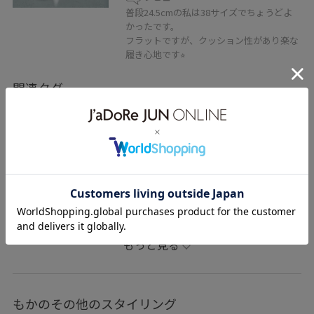
普段24.5cmの私は38サイズでちょうどよ
かったです。
フラットですが、クッション性があり楽な
履き心地です⭐︎
関連タグ
初夏コーデ
夏コーデ
初秋コーデ
授業参観日コーデ
運動会コーデ
デートコーデ
お出かけコーデ
旅行コーデ
アウトドアコーデ
フェスコーデ
推し活コーデ
女子会コーデ
韓国ファッション
大人カジュアル
スカートスタイル
体型カバー
もっと見る
ワントーンコーデ
モノトーンコーデ
ヘルシーコーデ
シンプルコーデ
ベーシック
ADAM ET ROPÉ
もかのその他のスタイリング