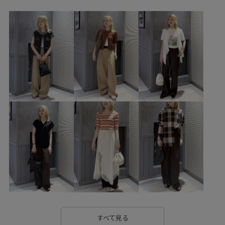
ウェーブ
ブルべ夏
ワンピース
バッグ
トートバッグ
シューズ
サンダル
アクセサリー
ネックレス
EUX36060
EUZ36410
GAA04202
GAE06100
26SS15
26SS30
onepiece_pickup
sisi joia
UVカット
VASIC
Vカット
Wshoes_pickup
あたたかい
お出かけ用
さらりとした
アダムエロぺ雑貨
エレガント
カジュアル
カジュアルすぎない
キラキラ
コーディネートしやすい
サングラス
シンプル
ジャージ
ジョーゼット
スタイリッシュ
ストラップ
ストレートシルエット
スニーカー
タック
すべて見る