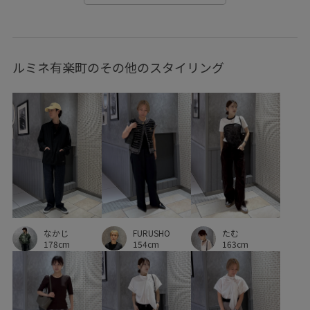
デイリー使い
ハンドバッグ
フラットサンダル
ポリエステル
マキシワンピース
モード
ルミネ有楽町のその他のスタイリング
ラインストーン
リラックススタイル
リラックス感
二の腕が隠れる
伸縮性
別注アイテム
合わせやすい
夏雑貨
安定感
定番
履き心地が良い
快適
手編み
抜け感
春夏
歩きやすい
涼しげ
清涼感
牛革
疲れにくい
着脱しやすい
程よい厚み
立体感
肌馴染が良い
華やか
薄手
FURUSHO
なかじ
たむ
154cm
178cm
163cm