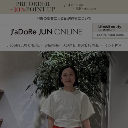
地震の影響による配送遅延について
新しいキレイと出合うために。
J'aDoRe JUN ONLINE（ジャドール ジュ
ン オンライン）
J'aDoRe JUN ONLINE
SNaP/Me
ADAM ET ROPÉ FEMME
ミント神戸