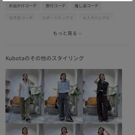
お出かけコーデ
旅行コーデ
推し活コーデ
女子会コーデ
スポーツミックス
大人カジュアル
パンツスタイル
カジュアルコーデ
メンズライク
もっと見る
ADAM ET ROPÉ
ウェーブ
ブルべ夏
乾燥
トップス
スウェット
パンツ
バッグ
Kubotaのその他のスタイリング
クラッチバッグ
シューズ
サンダル
GAA06180
GAM06260
GAS06220
GAX86020
Tシャツ
アダムエロぺ雑貨
オーガニック
カジュアル
クラッチ
コットン
コーディネートのアクセント
ショルダーバッグ
ショート丈
シンプル
スカート
スクエアトゥ
スタイリッシュ
スタイルアップ