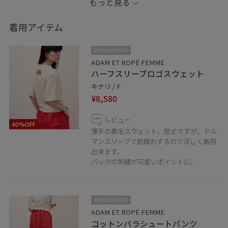
もっと見る
赤を貴重にしたスタイリングで、小物を女性らしいもの
にしたので、メンズライクなのに可愛らしさがあるコー
着用アイテム
ディネートに！
2BUY10%OFF
軽くて涼しいアイテムで、これからの季節にまさに活躍
ADAM ET ROPÉ FEMME
ハーフスリーブロゴスウェット
します！
キナリ / F
¥8,580
ぜひチェックしてみてくださいね！
レビュー
40%OFF
※記載のないものは私物です。
薄手の裏毛スウェット。短丈ですが、ドル
マンスリーブで肌離れするので涼しく着用
出来ます。
是非フォローしてくださいね！
バックの刺繍が可愛いポイントに。
お好きなスタイリングは、ハートをタップで《お気に入
り》登録していただます！
2BUY10%OFF
ミント神戸店では通信販売も行っております。
ADAM ET ROPÉ FEMME
公式のLINEにて承っておりますので是非お気軽にお問い
コットンパラシュートパンツ