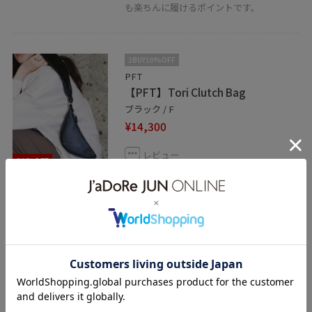
も楽ちんに履けるポイントです。
2BUY10%OFF
PFT
【PFT】Tori Clutch Bag
ブラック / F
¥14,300
レビュー
50%OFF
シボ皮で柔らかく軽いレザーバッグ。ミニ
財布とスマートフォンの収納がギリギリ出
来るコンパクト感。
関連タグ
26ss
26ss春の新作
26ss夏の新作
スウェットコーデ
ママコーデ
春コーデ
初夏コーデ
デートコーデ