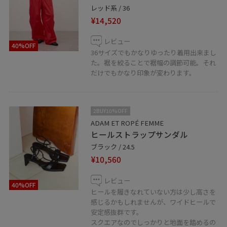
合わせくださいませ。
レッド系 / 36
※対応可能時間 11:00～20:00
¥14,520
レビュー
LINEでルクア大阪スタッフにご相談は【友だち追加】を
40%OFF
36サイズでもかなりゆったり着用出来まし
タップをして下さい
た。裾を絞ることで裾幅の調節可能。それ
だけでもかなり印象が変わります。
2BUY10%OFF
ADAM ET ROPÉ FEMME
ヒールストラップサンダル
ブラック / 24.5
¥10,560
レビュー
40%OFF
ヒールを履きなれていない方は少し高さを
感じるかもしれませんが、ワイドヒールで
安定感抜群です。
スクエアなのでしっかりと地面を踏めるの