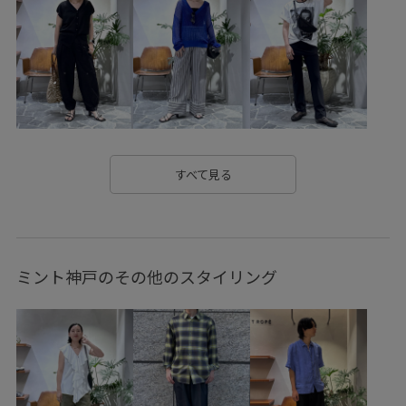
ステッチ
ストラップ
スラックス
ソックス
チノパン
デイリー使い
ナイロン
ナチュラル
ニュアンスがある
バランスが良い
バルーンシルエット
フェミニン
モード
レザー調
ロゴがポイント
伸縮性
安定感
安定感のあるヒール
幅広
抜け感
すべて見る
普段使いも出来る
牛革
着やすい
着心地が良い
耐久性
薄手
裏毛
重宝アイテム
長く使える
ミント神戸のその他のスタイリング
長財布