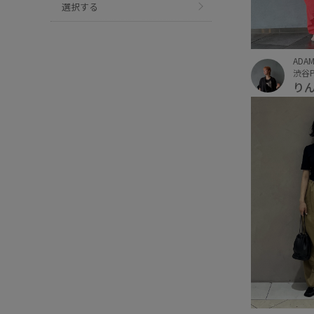
選択する
ADAM
渋谷P
り