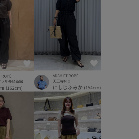
ADAM ET ROPÉ
T ROPÉ
天王寺MIO
プラザ長崎新館
にしじふみか
mi
(154cm)
(162cm)