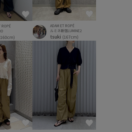
ADAM ET ROPÉ
T ROPÉ
ルミネ新宿LUMINE2
IO
tsuki
(167cm)
(160cm)