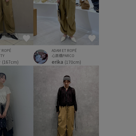
T ROPÉ
ADAM ET ROPÉ
TY
心斎橋PARCO
や
erika
(167cm)
(170cm)