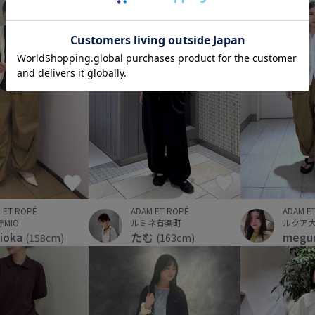
 ET ROPÉ
ADAM E
ADAM ET ROPÉ
MIO
ルクア大阪
ルミネ有楽町
hioka
megu
たむ
(158cm)
(163cm)