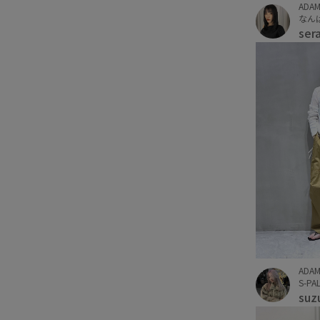
ADAM
なんば
ser
ADAM
S-P
suz