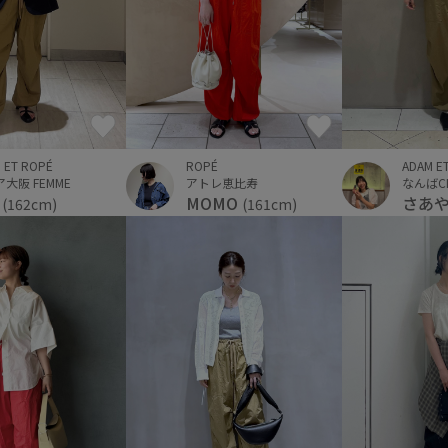
ROPÉ
ADAM E
 ET ROPÉ
アトレ恵比寿
なんばCI
大阪 FEMME
MOMO
さあ
a
(161cm)
(162cm)