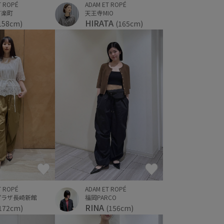
ADAM ET ROPÉ
T ROPÉ
天王寺MIO
有楽町
HIRATA
(165cm)
158cm)
T ROPÉ
ADAM ET ROPÉ
プラザ長崎新館
福岡PARCO
RINA
172cm)
(156cm)