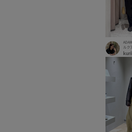
ADAM
ルクア
kur