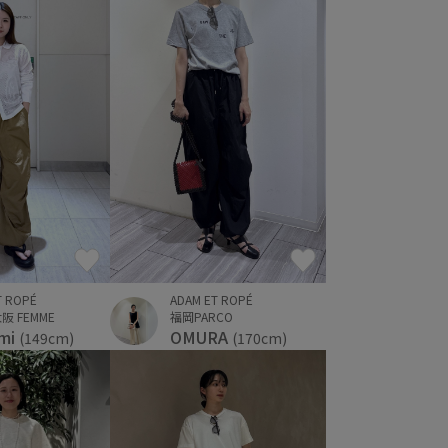
T ROPÉ
ADAM ET ROPÉ
 FEMME
福岡PARCO
mi
OMURA
(149cm)
(170cm)