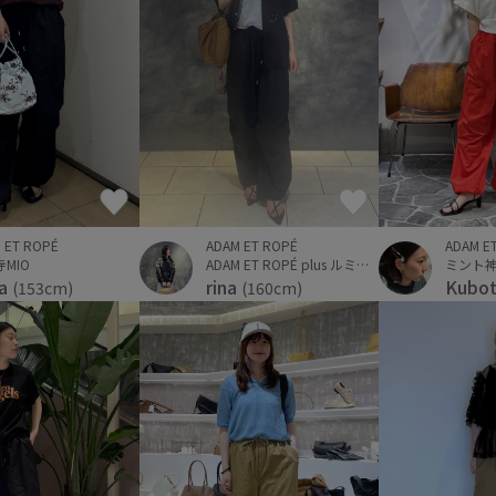
 ET ROPÉ
ADAM ET ROPÉ
ADAM E
MIO
ADAM ET ROPÉ plus ルミネ立川店
ミント
sa
rina
Kubo
(153cm)
(160cm)