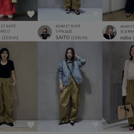
 ET ROPÉ
ADAM ET ROPÉ
ADAM E
ARCO
S-PAL仙台
天王寺M
ん
SAITO
miho
(153cm)
(159cm)