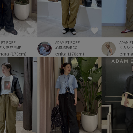
 ET ROPÉ
ADAM ET ROPÉ
ADAM E
大阪 FEMME
心斎橋PARCO
ihara
erika
emm
(173cm)
(170cm)