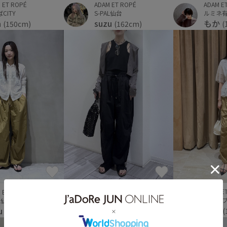
ADAM ET ROPÉ
 ET ROPÉ
ADAM E
S-PAL仙台
CITY
ルミネ
suzu
a
もか
(162cm)
(150cm)
(
ADAM E
 ET ROPÉ
ADAM ET ROPÉ
アミュ
AL仙台
福岡PARCO
mae
u
OMURA
(
(162cm)
(170cm)