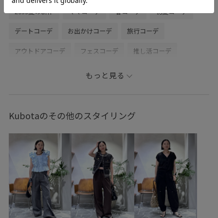
26ss夏の新作
ママコーデ
春コーデ
初夏コーデ
デートコーデ
お出かけコーデ
旅行コーデ
アウトドアコーデ
フェスコーデ
推し活コーデ
女子会コーデ
スカートスタイル
カジュアルコーデ
もっと見る
ADAM ET ROPÉ
ウェーブ
ブルべ夏
乾燥
トップス
ポロシャツ
スカート
バッグ
Kubotaのその他のスタイリング
ショルダーバッグ
シューズ
スニーカー
EUA75310
EUM36690
EUX36520
SHC36140
Exclusive_GW
LACOSTE
poloitem17w
Tシャツ
Wpickup_items
おすすめトップス
きれいめ
さりげないアクセント
アダムエロぺ雑貨
カジュアル
カラフル
クッション