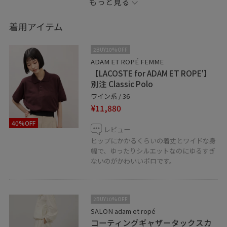
もっと見る
ばずに着用していただけます。
着用アイテム
ワインカラーでスタイリングしました。春夏らしくスタ
イリングしたかったので、ボトムスと靴はホワイトで統
2BUY10%OFF
一しています。
ADAM ET ROPÉ FEMME
【LACOSTE for ADAM ET ROPE'】
別注 Classic Polo
ポロのスポーティー感にあえてパールを合わせれば、こ
ワイン系 / 36
なれ感もプラスされてオシャレにスタイリングしていた
¥11,880
だけます！
40%OFF
レビュー
ぜひチェックしてみてくださいね！
ヒップにかかるくらいの着丈とワイドな身
幅で、ゆったりシルエットなのにゆるすぎ
ないのがかわいいポロです。
※記載のないものは私物です。
是非フォローしてくださいね！
2BUY10%OFF
お好きなスタイリングは、ハートをタップで《お気に入
SALON adam et ropé
り》登録していただます！
コーティングギャザータックスカ