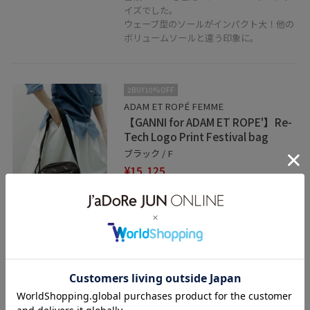
イズでした。
ウェーブ型のソールがインパクト大！他の
ボリュームソールと違う印象に。
2BUY10%OFF
ADAM ET ROPÉ FEMME
【GANNI for ADAM ET ROPE'】Re-
Tech Logo Print Festival bag
ブラック / F
¥15,125
50%OFF
レビュー
大きすぎず小さすぎない大きさです。長財
布は余裕を持って収納していただけます。
関連タグ
ラコステ
ガニー
GANNI
26ss
26ss春の新作