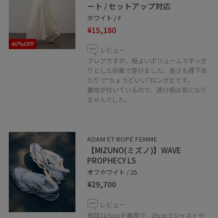
ート / セットアップ対応
ミント神戸店では通信販売も行っております。
ホワイト / F
¥15,180
公式のLINEにて承っておりますので是非お気軽にお問い
合わせくださいませ。
40%OFF
レビュー
※対応可能時間 11:00～20:00
フレアですが、程よいボリュームですっき
りとした印象で穿けました。長さも踝下あ
たりで“ちょうどいい”ロング丈です。
LINEでルクア大阪スタッフにご相談は【友だち追加】を
裏地が付いているので、透け感は気になり
タップをして下さい
ませんでした。
ADAM ET ROPÉ FEMME
【MIZUNO(ミズノ)】WAVE
PROPHECY LS
オフホワイト / 25
¥29,700
レビュー
普段24.5cmを着用で、25cmでジャストサ