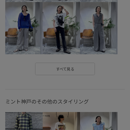
コットン
コットン100%
シンプル
ストラップ
スポーツ
セットアップ
ソックス
タック
タックスカート
トレンド感
ナイロン
ハリ感
バスケットボール
フーディー
ブラウス
ブルゾン
マキシ丈
メッシュ
モノグラム
モノトーン
リラックススタイル
両サイドポケット付き
光沢感
すべて見る
別注アイテム
大人カジュアル
快適
抜け感
機能的
活躍する一着
着回しやすい
立体感
ミント神戸のその他のスタイリング
肌触りが良い
野球