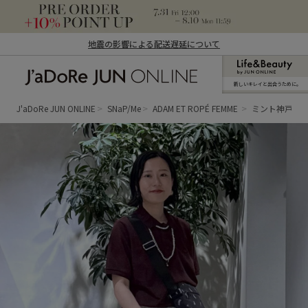
地震の影響による配送遅延について
新しいキレイと出合うために。
J'aDoRe JUN ONLINE（ジャドール ジュ
ン オンライン）
J'aDoRe JUN ONLINE
SNaP/Me
ADAM ET ROPÉ FEMME
ミント神戸