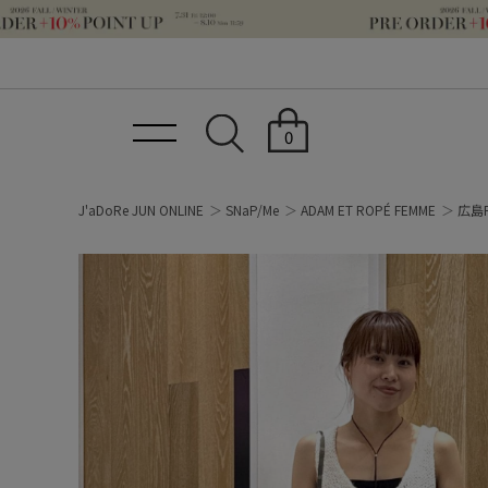
0
J'aDoRe JUN ONLINE
SNaP/Me
ADAM ET ROPÉ FEMME
広島P