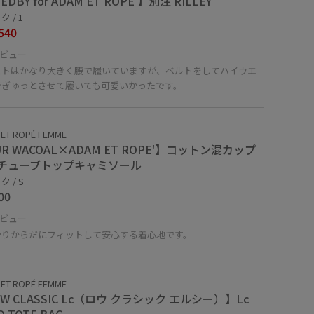
EDBY for ADAM ET ROPE'】別注 RILLEY
 / 1
540
ビュー
ストはかなり大きく腰で履いていますが、ベルトをしてハイウエ
でぎゅっとさせて履いても可愛いかったです。
ET ROPÉ FEMME
R WACOAL×ADAM ET ROPE'】コットン混カップ
チューブトップキャミソール
 / S
00
ビュー
かりからだにフィットして安心する着心地です。
ET ROPÉ FEMME
W CLASSIC Lc（ロウ クラシック エルシー）】Lc