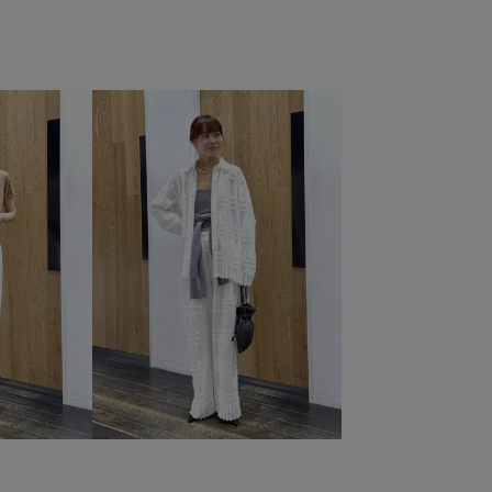
チューブトップ
デイリーで活躍
ニット
ハイゲージ
ベーシック
ポリウレタン
ユーズド加工
ージ
上品
下着
伸縮性
光沢感
切り替え
天竺
定番
幅広
撚糸
肌見せ
肌馴染が良い