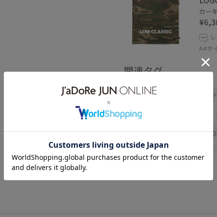
LOG
カーキ 
¥6,3
レ
A4
関連タグ
LOW CLASSIC Lc
ロウ クラシ
夏コーデ
お出かけコーデ
パンツスタイル
ADAM ET R
タンクトップ
キャミソール
EUS36780
EUX36260
G
LOW CLASSIC
NEEDBY
カップ付き
カーディガン