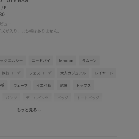
O TOTE BAG
/ F
80
ビュー
サイズが入り、まち幅はありません。
ック エルシー
ニードバイ
le moon
ラムーン
旅行コーデ
フェスコーデ
大人カジュアル
レイヤード
OPÉ
ウェーブ
イエベ秋
乾燥
トップス
パンツ
デニムパンツ
バッグ
トートバッグ
もっと見る
AF06010
GAM76040
1枚あると重宝
Exclusive_GW
こなれ感
さらりとした
やや長め
カッティング
コットン
シアー
シャツ
シルク
ジャケット