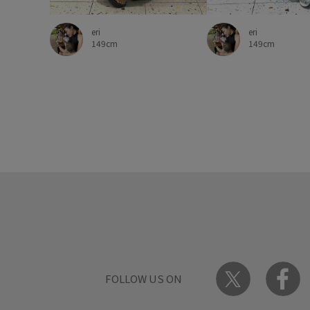
eri
eri
149cm
149cm
FOLLOW US ON