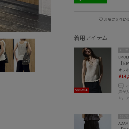
お気に入りに
着用アイテム
2BUY
EMOE
【E
オフホ
¥14,
レ
50%OFF
麻が
た。
2BUY
ADAM 