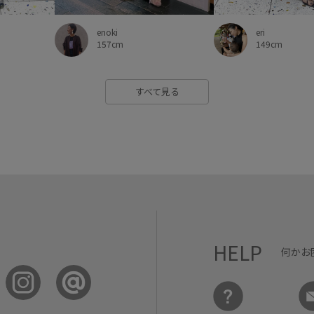
eri
enoki
149cm
157cm
すべて見る
HELP
何かお