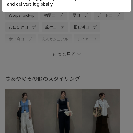
アダムエロぺ雑貨
夏雑貨
Wpickup_items
Wtops_pickup
初夏コーデ
夏コーデ
デートコーデ
お出かけコーデ
旅行コーデ
推し活コーデ
女子会コーデ
大人カジュアル
レイヤード
パンツスタイル
ADAM ET ROPÉ
ストレート
もっと見る
ブルべ夏
乾燥
高身長
トップス
Tシャツ/カットソー
ジャケット/アウター
さあやのその他のスタイリング
テーラードジャケット
スカート
バッグ
ショルダーバッグ
シューズ
スニーカー
EUA36940
GAC06090
GAM06230
GAV06040
GAX06160
adidas
adidas_ex_2026
Exclusive_GW
SETUP