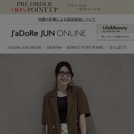
地震の影響による配送遅延について
新しいキレイと出合うために。
J'aDoRe JUN ONLINE（ジャドール ジュ
ン オンライン）
J'aDoRe JUN ONLINE
SNaP/Me
ADAM ET ROPÉ FEMME
なんばCITY