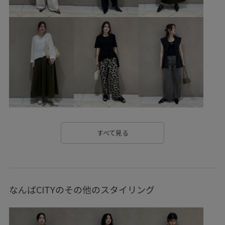
sheeritem17w
Tシャツ
とろみ
なめらか
アイコニック
イージーパンツ
カジュアル
カジュアルすぎない
クラフト感
コットン
コントラスト
コート
サンダル
シンプル
シンプルなTシャツ
シンプルコーデ
ジャージ
スエード
スッキリ
ステッチ
スポーツ
スポーツウェア
スラックス
スリット
セットアップ
すべて見る
セットアップ対象商品
チュール
デイリーで活躍
トレンド
トレンドライク
トレンド感
ドレス
なんばCITYのその他のスタイリング
ナチュラル
パンツ
ヘンリーネック
ベルト
ベーシック
モチーフ
モノトーン
ラップスカート