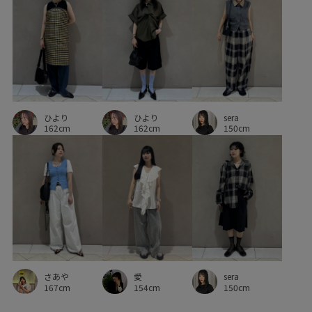
ラップデザイン
リネン
リブ
リラックススタイル
リラックス感
ワンピース
上品
丸みのあるフォルム
主役アイテム
伸縮性
光沢感
別注アイテム
定番
抜け感
柔らかな印象
清涼感
立体的
華やか
ひより
落ち感
薄手
財布
長め丈
長財布
高級感
ひより
sera
162cm
162cm
150cm
さあや
愛
sera
167cm
154cm
150cm