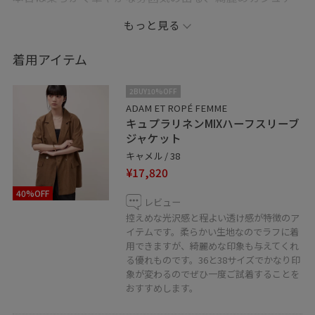
ルコーデを組んでみました！！
もっと見る
暖色系でまとめながら、鞄とアイウェアで程よく締まり
着用アイテム
を出しているのがポイントです◎
2BUY10%OFF
是非参考にしてみてくださいね♡
ADAM ET ROPÉ FEMME
キュプラリネンMIXハーフスリーブ
ジャケット
--------------------------------------------------
キャメル / 38
¥17,820
●お気に入り機能●
40%OFF
お気に入りの投稿やスタッフを
レビュー
♡マークをタップして頂くだけで後ほど【お気に入り】
控えめな光沢感と程よい透け感が特徴のア
イテムです。柔らかい生地なのでラフに着
からすぐにご覧頂けるようになりました！
用できますが、綺麗めな印象も与えてくれ
過去の気になっている投稿や、チェックしておきたい投
る優れものです。36と38サイズでかなり印
稿にぜひご利用くださいませ☺︎
象が変わるのでぜひ一度ご試着することを
おすすめします。