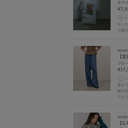
ホワイト
¥7,9
レ
ゆっ
小柄
ADAM 
【定
ブルー系
¥17,
レ
夏ま
脚の
ウェ
ADAM 
【G.