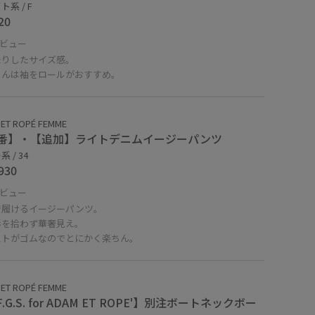
系 / F
20
ビュー
たりしたサイズ感。
さんは袖をロールがおすすめ。
ET ROPÉ FEMME
番】・【追加】ライトデニムイージーパンツ
 / 34
930
ビュー
で履けるイージーパンツ。
形を拾わず華奢見え。
ストがゴムなのでとにかく楽ちん。
ET ROPÉ FEMME
F.G.S. for ADAM ET ROPE'】別注ボートネックボー