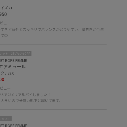
ズ / F
950
ビュー
長すぎず意外とスッキリでバランスがとりやすい。腰巻きが今年
くて◎
レット
2BUY10%OFF
ET ROPÉ FEMME
エアミュール
 / 23.0
00
ビュー
2.5で23.0リアルバイしました！
ち大きいので分厚い靴下と履いてます。
10%OFF
ET ROPÉ FEMME