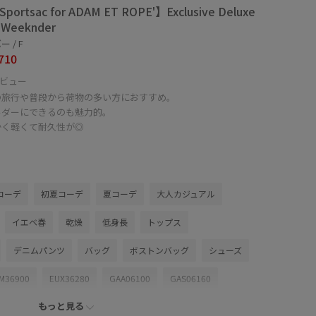
portsac for ADAM ET ROPE'】Exclusive Deluxe
 Weeknder
 / F
710
ビュー
の旅行や普段から荷物の多い方におすすめ。
ルダーにできるのも魅力的。
かく軽くて耐久性が◎
コーデ
初夏コーデ
夏コーデ
大人カジュアル
イエベ春
乾燥
低身長
トップス
デニムパンツ
バッグ
ボストンバッグ
シューズ
M36900
EUX36280
GAA06100
GAS06160
もっと見る
onybi_item
26SSceremony
26SSデニム