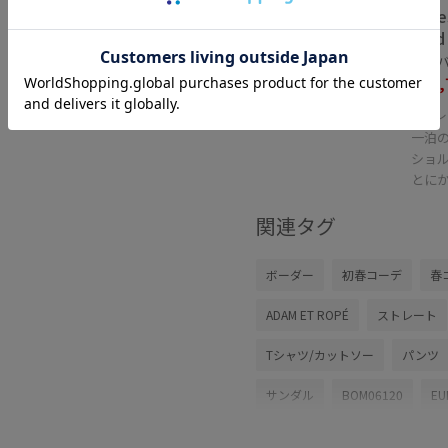
【LeS
Med
シルバー
¥17,
30%OFF
レ
一泊
ショ
とに
関連タグ
ボーダー
初春コーデ
春
ADAM ET ROPÉ
ストレート
Tシャツ/カットソー
パンツ
サンダル
BOM06120
EU
2026ceremonybi
2026cerem