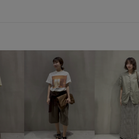
26SSデニムpick_up
BO_OT
LeSportsac
LeSportsac別注
Wbottoms_pickup
Wtops_p
みんながチェックしているアイテム_
アダムエロぺ雑貨
ウエスト
カジュアルすぎない
シャツ
セットアップ対象商品
タッ
バランスが良い
フェイクレ
ポケットがポイント
ポーチ
ルーズなシルエット
レザー
安定感
安定感のあるヒール