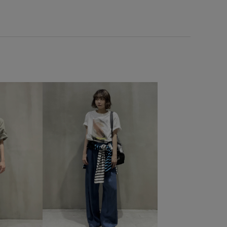
HERS_TEE
BO_PRINT_TEE
Exclusive_GW
G.F.G.S
MSpecial_pickup
SETUP
Wbag_pickup
ickup
きれいめ
こなれ感
pickup
やや長め
アダムエロぺパンツ
がゴム
ウエストタック
オーガニック
カジュアル
ジャケット
スクエアトゥ
ストラップ
セットアップ
ク
デニムシャツ
ナイロン
ニット
バイカラー
ザー
ブラウス
ベルト
ペプラム
ボリューム感
ミュール
モダン
モード
ルーズ
調
ワイドデニム
光沢感
内ポケット
合わせやすい
旅行
春夏
春夏のスタイリング
毎シーズン