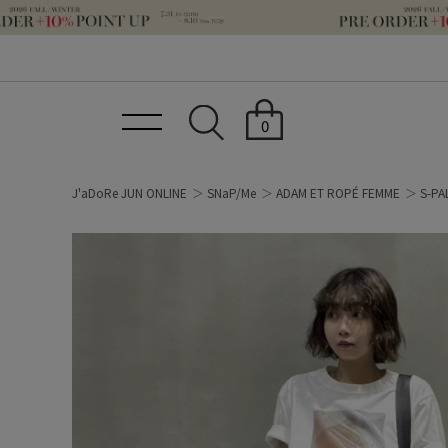
0
J'aDoRe JUN ONLINE
SNaP/Me
ADAM ET ROPÉ FEMME
S-P