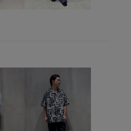
耐久性
落ち感
薄手
軽い着心地