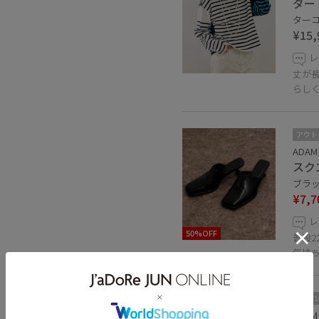
ダー
ターコイ
¥15,
レ
丈が
らし
アウト
ADAM 
スク
ブラック
¥7,7
レ
50%OFF
普段2
気持
2BUY
ADAM 