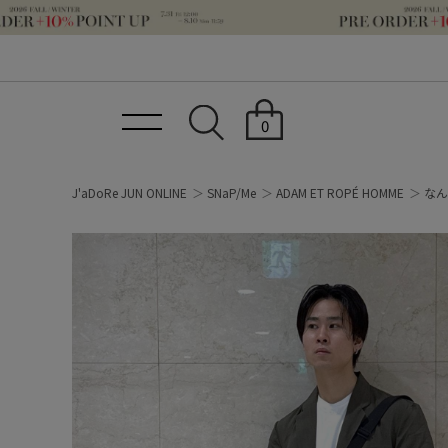
0
J'aDoRe JUN ONLINE
SNaP/Me
ADAM ET ROPÉ HOMME
なん