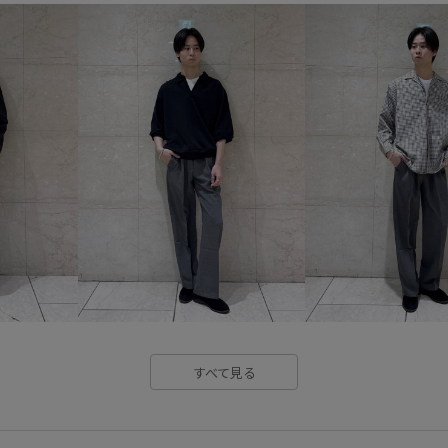
レイヤードスタイル
不動の
天竺
幅広
快適
快適
登山
美シルエット
薄手
すべて見る