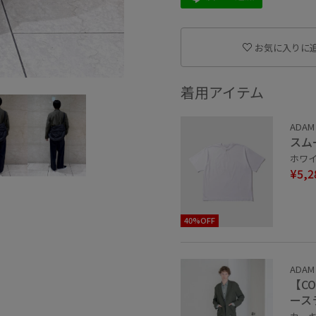
お気に入りに
着用アイテム
ADAM
スム
ホワイト
¥5,2
40%OFF
ADAM
【C
ース