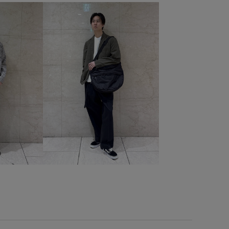
人気
伸縮性
光沢感
別注コラボバッグ
吸水速乾
性
抗菌防臭
抜け感
接触冷感
撚糸
撥水加工
軽い着心地
通気性
都会的