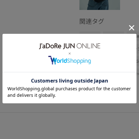
関連タグ
春コーデ
夏コーデ
ADAM
スーツ/ネクタイ
セットアッ
GKA16900
GKX16070
G
coveross_2026ss
homme_ex
すぐ乾く
アイコニック
コットン
コーディネートし
シンプルなデザイン
ジャケ
タウンユース
テーラードジ
バックパック
ビジネスシーン