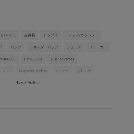
 ET ROPÉ
高身長
トップス
Tシャツ/カットソー
プ
バッグ
ショルダーバッグ
シューズ
スニーカー
MM06090
GMY06020
26ss_coveross
_2026
MSpecial_pickup
Tシャツ
きれいめ
もっと見る
アウトドア
アンクル丈
イージーケア
オーバーサイズ
やすい
シャリ感
シワになりにくい
シンプル
ット
スエード
スッキリ
ステッチ
スラックス
ャケット
デイリーで活躍
ドライ
ナイロン
ハリ感
ヘンリーネック
モード
リラックス感