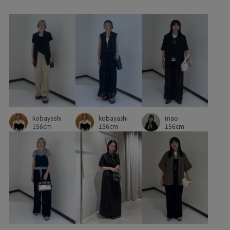
落ち着いた色
薄手
遊び心がある
kobayashi
kobayashi
mao
156cm
156cm
156cm