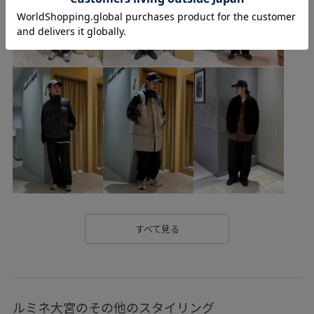
コットン
コーディネートのアクセント
コート
シャツ
シワになりにくい
シンプル
ジャケット
ジーンズ
ストレッチ素材
セットアップ
タイト
タイプライター素材
チェック柄
テーパード
デニム生地
ドレス
ドレープ感
ドローコード
バランスが良い
ペイズリープリント
ボリューム感
ミニマル
モダン
モノトーン
リラックス感
ワイドシルエット
ワイドパンツ
ヴィンテージ
上品
すべて見る
使い勝手がいい
光沢感
凹凸感
動きやすい
定番
幅広
快適
快適な着心地
旅行
柔らかい生地
ルミネ大宮のその他のスタイリング
羽織としても使える
耐久性
肌離れが良い
落ち感