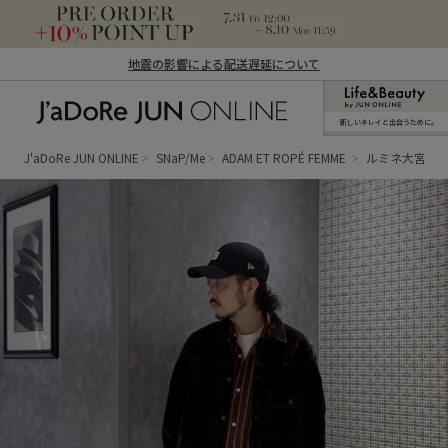
地震の影響による配送遅延について
新しいキレイと出合うために。
J'aDoRe JUN ONLINE（ジャドール ジュ
ン オンライン）
J'aDoRe JUN ONLINE
SNaP/Me
ADAM ET ROPÉ FEMME
ルミネ大宮