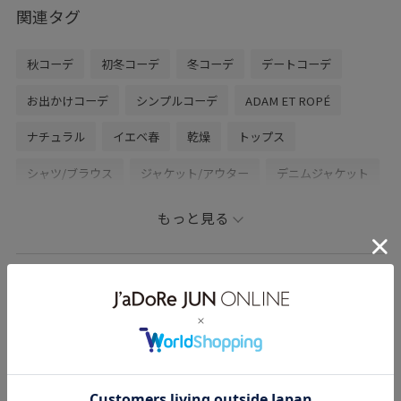
せ。
関連タグ
↓
LINEでルミネ有楽町スタッフに相談は【友だち追加】を
秋コーデ
初冬コーデ
冬コーデ
デートコーデ
タップをして下さい
お出かけコーデ
シンプルコーデ
ADAM ET ROPÉ
ナチュラル
イエベ春
乾燥
トップス
シャツ/ブラウス
ジャケット/アウター
デニムジャケット
パンツ
スラックス
GMG15080
GML15030
もっと見る
GMS15160
25AW_ADAMJ
25aw_homme
25aw_homme_adamj
25aw_homme_shirts
モリタのその他のスタイリング
BIGシルエット
homme_August
homme_October
Mbottom_pickup
さらりとした
ゆったり
ウール
オーバーサイズ
オールシーズン
カジュアル