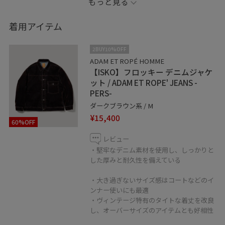
もっと見る
お気に入りしていただくと、気になったコーディネート
や商品がチェックしやすくなります。
着用アイテム
スタッフのフォローもあわせてご利用ください。
2BUY10%OFF
---
ADAM ET ROPÉ HOMME
【ISKO】フロッキー デニムジャケ
ット / ADAM ET ROPE' JEANS -
＊ルミネカードWEB決済サービス
PERS-
気になるアイテムをいつでもどこでもWEBで決済、ご自
ダークブラウン系 / M
宅に配送できるサービスがスタート！
¥15,400
60%OFF
こちらも5%OFF適用となります。
詳しくは店舗にお問い合わせください。
レビュー
・堅牢なデニム素材を使用し、しっかりと
した厚みと耐久性を備えている
---
・大き過ぎないサイズ感はコートなどのイ
ンナー使いにも最適
＊LINE接客ご活用ください！
・ヴィンテージ特有のタイトな着丈を改良
商品について、コーディネートについてなど、気になる
し、オーバーサイズのアイテムとも好相性
ことがござましたらお気軽にLINEでご相談くださいま