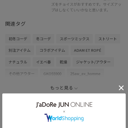
ズをチョイスがおすすめです。サイズアッ
入を防ぎつつフィット感を向上させています。
プはしなくていいかなと思います。
さらに、本来はグローブ乾燥用として設計された大型メ
ッシュポケットにファスナーを追加。
関連タグ
バッグのように使用できる新しい収納性を実現しまし
た。
初冬コーデ
冬コーデ
スポーツミックス
ストリート
別注アイテム
コラボアイテム
ADAM ET ROPÉ
また、MASSIF JACKETのディテールを取り入れた立体的
な袖構造により、中綿アウター特有の着膨れを軽減。
ナチュラル
イエベ春
乾燥
ジャケット/アウター
美しいシルエットを保ちながら、可動域の広さと着用時
の快適性を確保しています。
その他アウター
GKO55900
25aw_ex_homme
2WAYで使える
アイコニック
アウター
アウトドア
もっと見る
アウトドアフィールドからタウンユースまで、幅広いシ
ーンに対応可能な1着に仕上げました。
グローブ
コート
ショートブルゾン
ジャケット
タウンユース
デザイン性
ナイロン
バッグ
▶︎ボタンを押してお気に入り！
モリタのその他のスタイリング
お気に入りしていただくと、気になったコーディネート
フィット感
ブルゾン
ベルクロ
メッシュ
や商品がチェックしやすくなります。