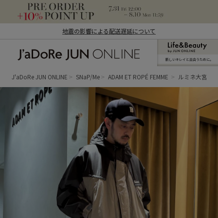
地震の影響による配送遅延について
新しいキレイと出合うために。
J'aDoRe JUN ONLINE（ジャドール ジュ
ン オンライン）
J'aDoRe JUN ONLINE
SNaP/Me
ADAM ET ROPÉ FEMME
ルミネ大宮