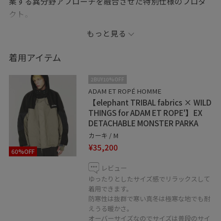
案する異分野アプローチを融合させた特別仕様のプロダ
クト。
「MASSIF JACKET」と「PCU LEVEL7 MONSTER
もっと見る
PARKA」というアイコニックな2型をドッキングし、機能
美とデザイン性を高次元で両立させたハイブリッドな一
着用アイテム
着です。
2BUY10%OFF
表地には、耐久性と撥水性に優れたCORDURA(R)ナイロ
ADAM ET ROPÉ HOMME
【elephant TRIBAL fabrics × WILD
ンを採用。
THINGS for ADAM ET ROPE'】EX
さらに環境に配慮したフッ素不使用の撥水加工
DETACHABLE MONSTER PARKA
「CZEREX」を施し、アウトドアから都市生活まで幅広い
カーキ / M
環境で活躍します。
¥35,200
60%OFF
中綿入りの仕様の為、真冬の寒さにも対応可能です。
レビュー
ゆったりとしたサイズ感でリラックスして
裾部分はデタッチャブル仕様で、アクティブに着られる
着用できます。
ショートブルゾンとしても、高い防寒性を誇るロングコ
防寒性は抜群で寒い真冬は極寒な地でも耐
ートとしても着用できる2WAYデザイン。
えうる暖かさ。
オーバーサイズなのでサイズは普段のサイ
袖口はインナーリブとベルクロを組み合わせ、冷気の侵