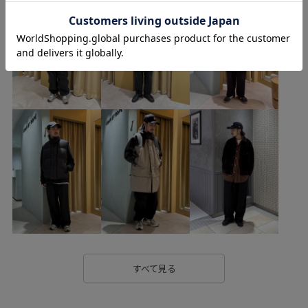
リメイク
ロングコート
ヴィンテージ
中綿
スタッフのフォローもあわせてご利用ください。
代表モデル
保温性
幅広
快適性
撥水加工
撥水性
立体的
美シルエット
耐久性
都会的
防寒性
すべて見る