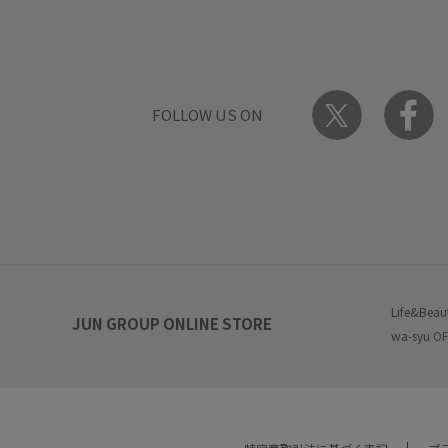
FOLLOW US ON
Life&Beau
JUN GROUP ONLINE STORE
wa-syu OF