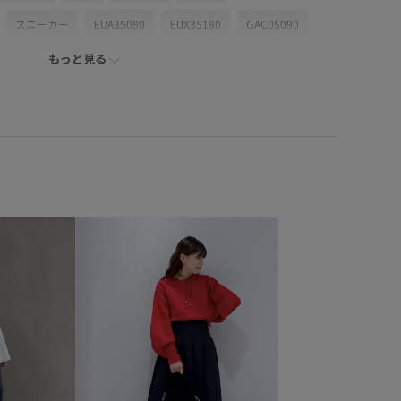
スニーカー
EUA35080
EUX35180
GAC05090
もっと見る
展開
adidas
LeSportsac
LeSportsac別注
ック
オリジナル
オーガンジー
キナリ
キャッチー
コントラスト
コンパクト
シアーアイテム
ストリートスタイル
スポーツ
トップス
トレンド
ツスカート
ベルト
マストアイテム
モード
注
幅広
春夏
立体的
透けない
透け感