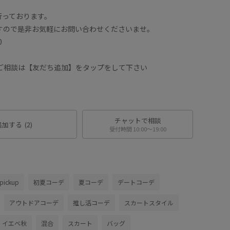
行っております。
ますので是非お気軽にお問い合わせくださいませ。
0
にご相談は【友だち追加】をタップをして下さい
チャットで相談
追加する
(2)
受付時間 10:00〜19:00
pickup
初夏コーデ
夏コーデ
デートコーデ
アウトドアコーデ
推し活コーデ
スカートスタイル
イエベ秋
混合
スカート
バッグ