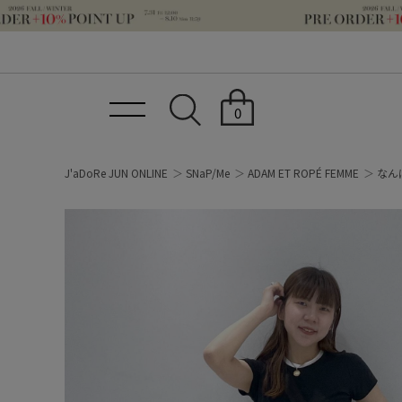
0
J'aDoRe JUN ONLINE
SNaP/Me
ADAM ET ROPÉ FEMME
なんば