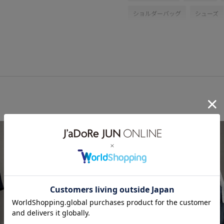
ショルダーバッグ
シューズ
25SSレスポートサック
2色
Wminibag_pickup
アイコニ
クリーム
クロップド丈
スカートFEMME
ストラップ
ハリ感
ブラック
プリー
ユニセックス
光沢感
別
長財布