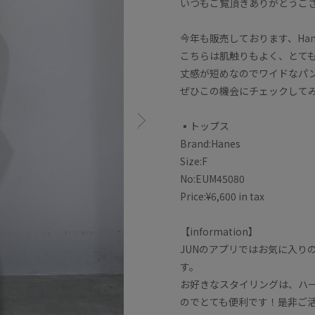
いつもご覧頂きありがとうご
今年も販売しております、Han
こちらは肌触りもよく、とて
丈感が短めなのでワイドなパ
ぜひこの機会にチェックして
▪️トップス
Brand:Hanes
Size:F
No:EUM45080
Price:¥6,600 in tax
【information】
JUNのアプリではお気に入り
す。
お好きなスタイリングは、ハ
のでとても便利です！是非ご