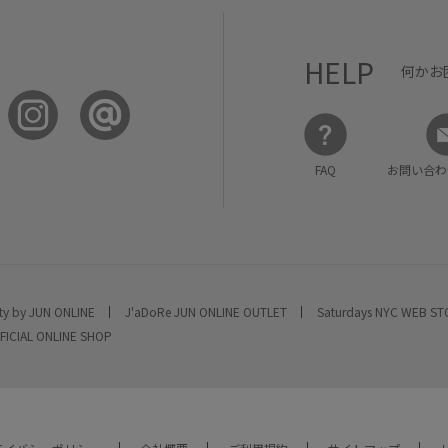
HELP
何かお
FAQ
お問い合わ
ty by JUN ONLINE
J'aDoRe JUN ONLINE OUTLET
Saturdays NYC WEB S
FICIAL ONLINE SHOP