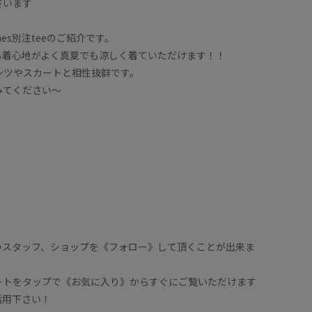
ざいます
es別注teeのご紹介です。
も着心地がよく真夏でも涼しく着ていただけます！！
ンツやスカートと相性抜群です。
みてください〜
のスタッフ、ショップを《フォロー》して頂くことが出来ま
ートをタップで《お気に入り》からすぐにご覧いただけます
活用下さい！