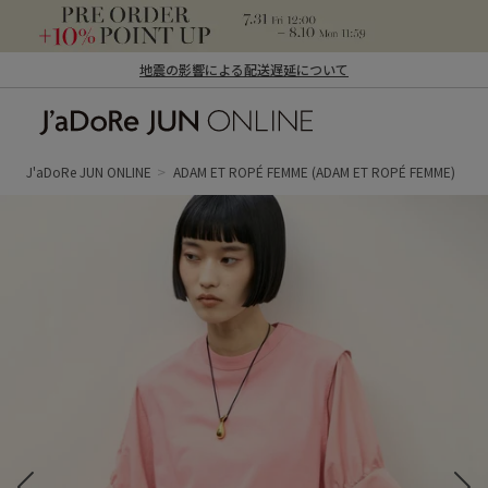
地震の影響による配送遅延について
J'aDoRe JUN ONLINE（ジャドール ジュ
ン オンライン）
J'aDoRe JUN ONLINE
ADAM ET ROPÉ FEMME
(ADAM ET ROPÉ FEMME)