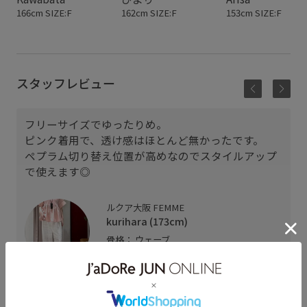
166cm SIZE:F
162cm SIZE:F
153cm SIZE:F
スタッフレビュー
フリーサイズでゆったりめ。
ピンク着用で、透け感はほとんど無かったです。
ペプラム切り替え位置が高めなのでスタイルアップ
で使えます◎
ルクア大阪 FEMME
kurihara (173cm)
骨格： ウェーブ
パーソナルカラー： ブルべ冬
普段のトップスサイズ： 36〜38
着用サイズ : F
カラー : ピンク (63)