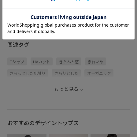
関連タグ
Tシャツ
UVカット
きちんと感
きれいめ
さらっとした肌触り
さらりとした
オーガニック
カジュアル
カーゴパンツ
クルーネック
サンダル
もっと見る
シャツ
スカート
スラックス
タイト
タイトスカート
タフタ
タフタ素材
デザイントップス
ハリ感
パンツ
フェミニン
おすすめのデザイントップス
ブラウス
プルオーバー
プレーティング
ベーシック