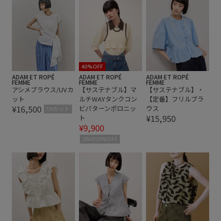
ペプラム
ボリューム袖
ポリエステル
ヴィンテージ
ヴィンテージ加工
伸縮性
合わせやすい
夏の機能素材アイテム
天竺
布帛
接触冷感
楽な着心地
着映え
落ち着いた印象
40%OFF
ADAM ET ROPÉ
ADAM ET ROPÉ
ADAM ET ROPÉ
FEMME
FEMME
FEMME
薄手
速乾性
アシメブラウス/UVカ
【サステナブル】マ
【サステナブル】・
ット
ルチWAYタンクコン
【定番】フリルブラ
¥16,500
ビパターンポロニッ
ウス
UVカット
¥15,950
ト
¥9,900
2BUY10%OFF