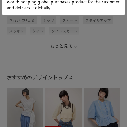
関連タグ
きれいに見える
シャツ
スカート
スタイルアップ
スッキリ
タイト
タイトスカート
デザイントップス
ナイロン
ニット
パンツ
もっと見る
フリーサイズ
プルオーバー
ペプラム
ワイドパンツ
大人っぽい
華やか
薄手
おすすめのデザイントップス