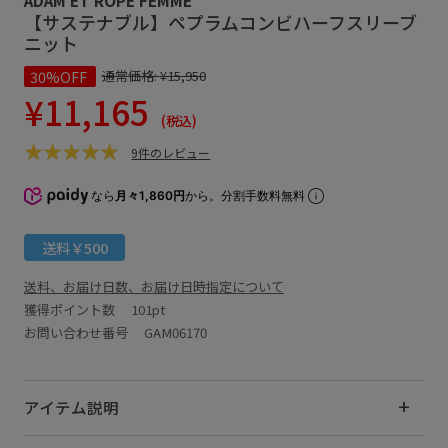
【サステナブル】ペプラムコンビハーフスリーブ
ニット
30%OFF
通常価格:
¥15,950
¥11,165
(税込)
9件のレビュー
なら
月々1,860円
から。分割手数料無料
送料￥500
送料、お届け日数、お届け日時指定について
獲得ポイント数
101pt
お問い合わせ番号 GAM06170
アイテム説明