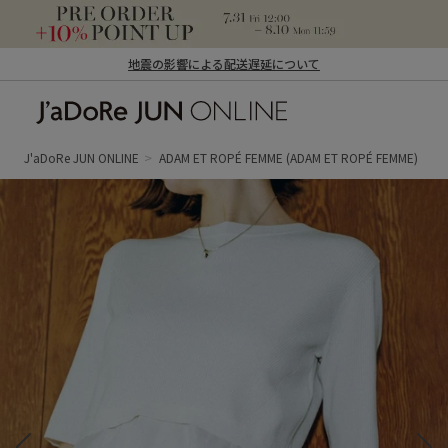
地震の影響による配送遅延について
J'aDoRe JUN ONLINE（ジャドール ジュ
ン オンライン）
J'aDoRe JUN ONLINE
ADAM ET ROPÉ FEMME
(ADAM ET ROPÉ FEMME)