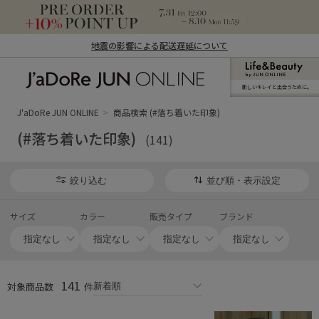
地震の影響による配送遅延について
新しいキレイと出合うために。
J'aDoRe JUN ONLINE（ジャドール ジュ
ン オンライン）
J'aDoRe JUN ONLINE
商品検索 (#落ち着いた印象)
(#落ち着いた印象)
(141)
絞り込む
並び順・表示設定
サイズ
カラー
販売タイプ
ブランド
141
対象商品数
件