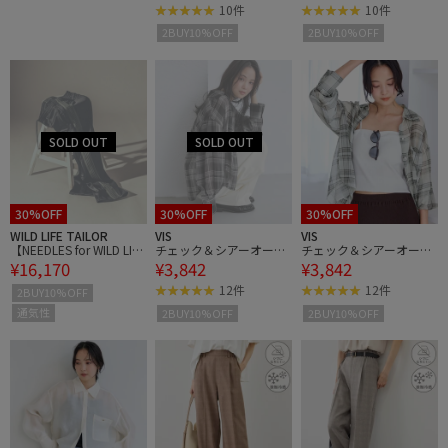
10件
10件
2BUY10%OFF
2BUY10%OFF
30%OFF
30%OFF
30%OFF
WILD LIFE TAILOR
VIS
VIS
【NEEDLES for WILD LIFE
チェック＆シアーオーバ
チェック＆シアーオーバ
¥16,170
¥3,842
¥3,842
TAILOR】Track Pants - P
ーシャツ
ーシャツ
oly Smooth
12件
12件
2BUY10%OFF
通気性
2BUY10%OFF
2BUY10%OFF