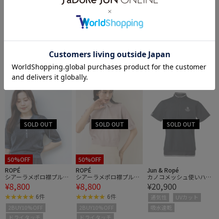
30%OFF
50%OFF
50%OFF
ROPÉ
ROPÉ
ROPÉ
シアーラメワイドリブ5
シアーラメポロ襟プルオ
シアーラメポロ襟プルオ
¥13,860
¥8,800
¥8,800
分袖カーディガン/イー
ーバー/イージーケア
ーバー/イージーケア
ジーケア
5件
6件
6件
2BUY10%OFF
2BUY10%OFF
2BUY10%OFF
ドライタッチ
ドライタッチ
ドライタッチ
50%OFF
50%OFF
ROPÉ
ROPÉ
Jun & Ropé
シアーラメポロ襟プルオ
シアーラメポロ襟プルオ
カノコメッシュ使いハー
¥8,800
¥8,800
¥20,900
ーバー/イージーケア
ーバー/イージーケア
フジップシャツ/UV・吸
水速乾
6件
6件
通気性
UVカット
吸水速乾
2BUY10%OFF
2BUY10%OFF
ドライタッチ
ドライタッチ