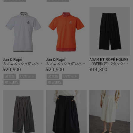
Jun & Ropé
Jun & Ropé
ADAM ET ROPÉ HOMME
カノコメッシュ使いハー
カノコメッシュ使いハー
【WEB限定】2タック ワ
¥20,900
¥20,900
¥14,300
フジップシャツ/UV・吸
フジップシャツ/UV・吸
イドストレート ストライ
水速乾
水速乾
プ ドカンスラックス / ド
通気性
UVカット
通気性
UVカット
カンパンツ / バギーパン
吸水速乾
吸水速乾
ツ / 定番 / ユニセックス