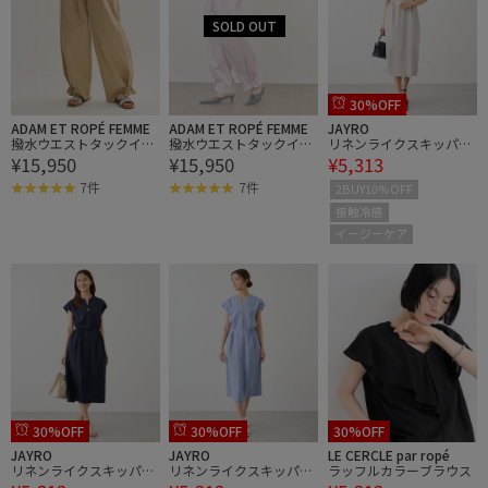
30%OFF
ADAM ET ROPÉ FEMME
ADAM ET ROPÉ FEMME
JAYRO
撥水ウエストタックイー
撥水ウエストタックイー
リネンライクスキッパー
¥15,950
¥15,950
¥5,313
ジーパンツ
ジーパンツ
ワンピース
7件
7件
2BUY10%OFF
接触冷感
イージーケア
30%OFF
30%OFF
30%OFF
JAYRO
JAYRO
LE CERCLE par ropé
リネンライクスキッパー
リネンライクスキッパー
ラッフルカラーブラウス