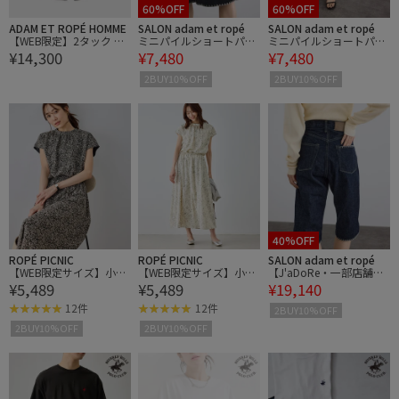
60%OFF
60%OFF
ADAM ET ROPÉ HOMME
SALON adam et ropé
SALON adam et ropé
【WEB限定】2タック ワ
ミニパイルショートパン
ミニパイルショートパン
¥14,300
¥7,480
¥7,480
イドストレート ストライ
ツ / セットアップ対応
ツ / セットアップ対応
プ ドカンスラックス / ド
2BUY10%OFF
2BUY10%OFF
カンパンツ / バギーパン
ツ / 定番 / ユニセックス
40%OFF
ROPÉ PICNIC
ROPÉ PICNIC
SALON adam et ropé
【WEB限定サイズ】小花
【WEB限定サイズ】小花
【J'aDoRe・一部店舗限
¥5,489
¥5,489
¥19,140
柄＆線画アソートワンピ
柄＆線画アソートワンピ
定】【KURO（クロ）】B
ース
ース
LANKET-STITCH SHORTS
12件
12件
2BUY10%OFF
2BUY10%OFF
2BUY10%OFF