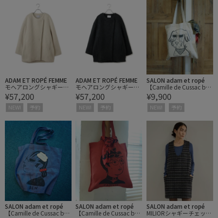
ADAM ET ROPÉ FEMME
ADAM ET ROPÉ FEMME
SALON adam et ropé
モヘアロングシャギーハ
モヘアロングシャギーハ
【Camille de Cussac by
¥57,200
¥57,200
¥9,900
ーフコート
ーフコート
SALON】アートリネント
ートバッグ/ A4対応
NEW!
予約
NEW!
予約
NEW!
予約
SALON adam et ropé
SALON adam et ropé
SALON adam et ropé
【Camille de Cussac by
【Camille de Cussac by
MILIORシャギーチェック