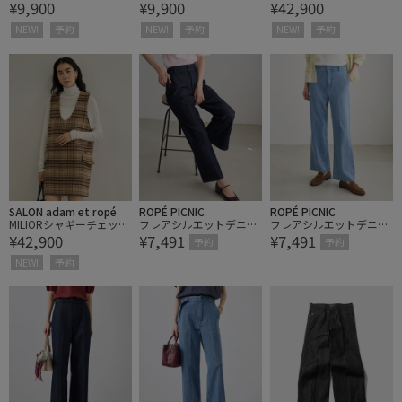
¥9,900
¥9,900
¥42,900
SALON】アートリネント
SALON】アートリネント
ミニワンピース / セット
ートバッグ/ A4対応
ートバッグ/ A4対応
アップ対応
NEW!
予約
NEW!
予約
NEW!
予約
SALON adam et ropé
ROPÉ PICNIC
ROPÉ PICNIC
MILIORシャギーチェック
フレアシルエットデニム
フレアシルエットデニム
¥42,900
¥7,491
¥7,491
ミニワンピース / セット
パンツ
パンツ
予約
予約
アップ対応
NEW!
予約