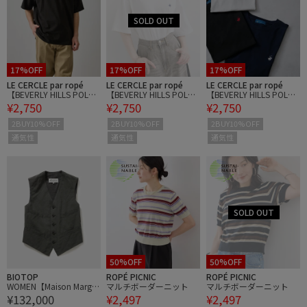
17%OFF
17%OFF
17%OFF
LE CERCLE par ropé
LE CERCLE par ropé
LE CERCLE par ropé
【BEVERLY HILLS POLO
【BEVERLY HILLS POLO
【BEVERLY HILLS POLO
¥2,750
¥2,750
¥2,750
CLUB】1ポイント刺繍T
CLUB】1ポイント刺繍T
CLUB】1ポイント刺繍T
シャツ
シャツ
シャツ
2BUY10%OFF
2BUY10%OFF
2BUY10%OFF
通気性
通気性
通気性
50%OFF
50%OFF
BIOTOP
ROPÉ PICNIC
ROPÉ PICNIC
WOMEN【Maison Margiel
マルチボーダーニット
マルチボーダーニット
¥132,000
¥2,497
¥2,497
a】GILET