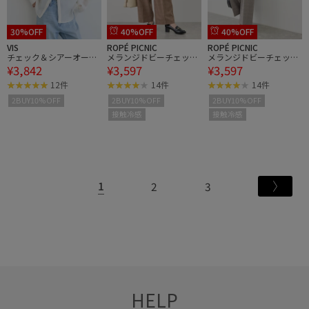
30%OFF
40%OFF
40%OFF
VIS
ROPÉ PICNIC
ROPÉ PICNIC
チェック＆シアーオーバ
メランジドビーチェック
メランジドビーチェック
¥3,842
¥3,597
¥3,597
ーシャツ
パンツ/セットアップ対
パンツ/セットアップ対
応・防シワ・接触冷感
応・防シワ・接触冷感
12件
14件
14件
2BUY10%OFF
2BUY10%OFF
2BUY10%OFF
接触冷感
接触冷感
1
2
3
HELP