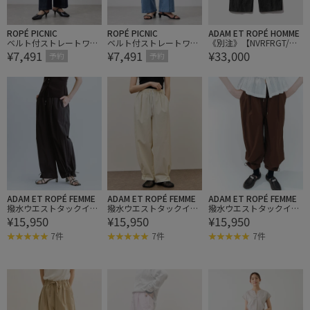
ROPÉ PICNIC
ROPÉ PICNIC
ADAM ET ROPÉ HOMME
ベルト付ストレートワイ
ベルト付ストレートワイ
《別注》【NVRFRGT/ネ
¥7,491
¥7,491
¥33,000
ドデニムパンツ
ドデニムパンツ
ヴァーフォーゲット】EX
予約
予約
3D TWISTED WIDE LEG J
EANS RAW BLACK
ADAM ET ROPÉ FEMME
ADAM ET ROPÉ FEMME
ADAM ET ROPÉ FEMME
撥水ウエストタックイー
撥水ウエストタックイー
撥水ウエストタックイー
¥15,950
¥15,950
¥15,950
ジーパンツ
ジーパンツ
ジーパンツ
7件
7件
7件