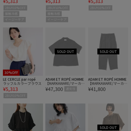
¥5,313
¥5,313
¥5,313
ワンピース
ワンピース
2BUY10%OFF
2BUY10%OFF
2BUY10%OFF
接触冷感
接触冷感
イージーケア
イージーケア
30%OFF
LE CERCLE par ropé
ADAM ET ROPÉ HOMME
ADAM ET ROPÉ HOMME
ラッフルカラーブラウス
【MARKAWARE/マーカウ
【MARKAWARE/マーカウ
¥5,313
¥47,300
¥41,800
ェア】NEW OPEN COLLA
ェア】DOUBLE PLEATED
通気性
R S/S SHIRT
EASY TROUSERS
2BUY10%OFF