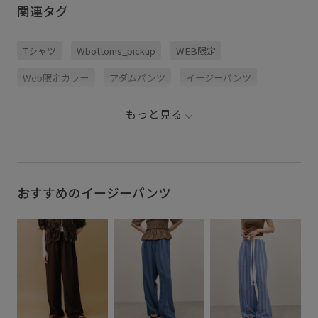
(27)、ピンク(63) Size：34、
りやすいクロップドパンツ それぞ
関連タグ
36、38 ONLINE STOR ：販売中
れ魅力が違うので、選ぶ楽しさも
(一部予約中) STAFF
あります😊 皆さんはどのパンツが
mayawatanabe_ 163cm __
気になりましたか？👖 ぜひコメン
adametrope jadorejunonline
トで教えてください✨
Tシャツ
Wbottoms_pickup
WEB限定
#adametrope #adam26ss
Web限定カラー
アダムパンツ
イージーパンツ
イージーパンツ26SS
ウエストがゴム
ウエストタック
もっと見る
カジュアル
ストレッチ性
タック
タフタ
タフタ素材
ドローコード
ナイロン
バルーンシルエット
ビスチェ
フェミニン
おすすめのイージーパンツ
ベーシック
モード感
ロンT
伸縮性
快適
快適な着心地
撥水アイテム
撥水機能
爽やか
落ち着いた印象
薄手
限定カラー