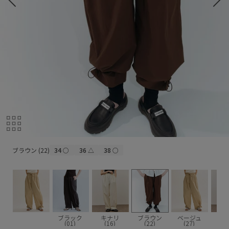
ブラウン (22)
ブラウン (22)
34
○
36
△
38
○
ブラック
キナリ
ブラウン
ベージュ
ピ
(01)
(16)
(22)
(27)
(6