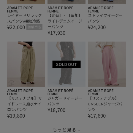
ADAM ET ROPÉ
ADAM ET ROPÉ
ADAM ET ROPÉ
FEMME
FEMME
FEMME
レイヤードリラック
【定番】・【追加】
ストライプイージー
スパンツ/接触冷感
ライトデニムイージ
パンツ
¥22,000
¥24,200
ーパンツ
接触冷感
¥17,930
ADAM ET ROPÉ
ADAM ET ROPÉ
ADAM ET ROPÉ
FEMME
FEMME
FEMME
【サステナブル】サ
ジャガードイージー
【サステナブル】
イドレース撥水ナイ
パンツ
UNSEENジャージパ
¥18,700
ロンパンツ
ンツ
¥19,800
¥17,600
もっと見る