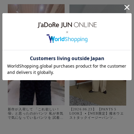
【2026.06.23】 【PANTS 5
新作が入荷して 「これ欲しい！
LOOK】 ▪︎【WEB限定】撥水ウエ
🤤」と思ったのがパンツ 私が本気
ストタックイージーパンツ
で気になっているパンツを 試着が
¥15,950(税込) NO.GAS06350
てら3本ご紹介します✨ ✔︎ 一番人
Color：ブラック(01)、キナリ
気のジャガードパンツ ✔︎ 雨の日も
(16)、ブラウン(22)、ベージュ
頼れる撥水パンツ ✔︎ バランスが取