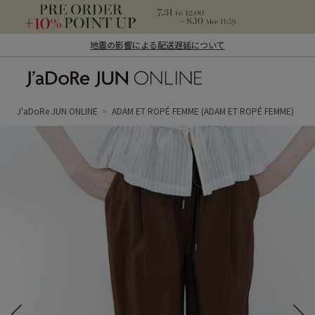
地震の影響による配送遅延について
J'aDoRe JUN ONLINE（ジャドール ジュ
ン オンライン）
J'aDoRe JUN ONLINE
ADAM ET ROPÉ FEMME
(ADAM ET ROPÉ FEMME)