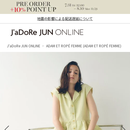
地震の影響による配送遅延について
J'aDoRe JUN ONLINE（ジャドール ジュ
ン オンライン）
J'aDoRe JUN ONLINE
ADAM ET ROPÉ FEMME
(ADAM ET ROPÉ FEMME)