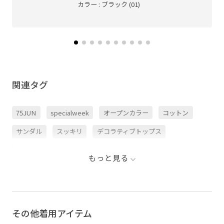
カラー : ブラック (01)
関連タグ
75JUN
specialweek
オープンカラー
コットン
サンダル
スッキリ
デコラティブトップス
デニムパンツ
ドロップショルダー
ナイロン
もっと見る
ハリ感
ハーフパンツ
パンツ
ブラウス
ペプラム
リネン
二の腕が隠れる
大人っぽい
抜け感
春夏
爽やか
華やか
薄手
その他着用アイテム