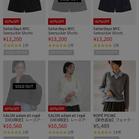
40%OFF
40%OFF
40%OFF
Saturdays NYC
Saturdays NYC
Saturdays NYC
Seersucker Shorts
Seersucker Shorts
Seersucker Shorts
¥13,200
¥13,200
¥13,200
1件
1件
1件
2BUY10%OFF
2BUY10%OFF
2BUY10%OFF
40%OFF
40%OFF
SALON adam et ropé
SALON adam et ropé
ROPÉ PICNIC
【WEB限定】レースアク
【WEB限定】レースアク
【新色追加】フェイクレ
¥10,560
¥10,560
¥5,489
セントブラウス
セントブラウス
イヤードニットプルオー
バー
1件
1件
19件