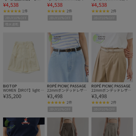
¥4,538
¥4,538
¥4,538
NORTH FACE】S/S Moun
ノース・フェイス】BRIM
ノース・フェイス】BRIM
tain Flower Tee
MER HAT
MER HAT
1件
2件
2件
2BUY10%OFF
2BUY10%OFF
2BUY10%OFF
吸水速乾
BIOTOP
ROPÉ PICNIC PASSAGE
ROPÉ PICNIC PASSAGE
WOMEN【IIROT】light sh
22mmボンデッドレザー
22mmボンデッドレザー
¥35,200
¥3,498
¥3,498
eer half pants
ファイバーメッシュベル
ファイバーメッシュベル
ト
ト
2件
2件
2BUY10%OFF
2BUY10%OFF