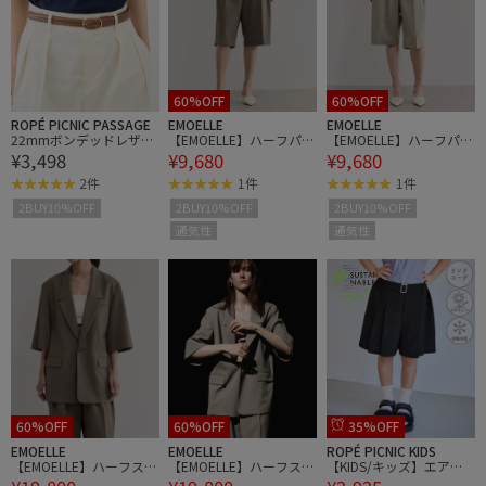
60%OFF
60%OFF
ROPÉ PICNIC PASSAGE
EMOELLE
EMOELLE
22mmボンデッドレザー
【EMOELLE】ハーフパン
【EMOELLE】ハーフパン
¥3,498
¥9,680
¥9,680
ファイバーメッシュベル
ツ
ツ
ト
2件
1件
1件
2BUY10%OFF
2BUY10%OFF
2BUY10%OFF
通気性
通気性
60%OFF
60%OFF
35%OFF
EMOELLE
EMOELLE
ROPÉ PICNIC KIDS
【EMOELLE】ハーフスリ
【EMOELLE】ハーフスリ
【KIDS/キッズ】エアリ
ーブジャケット
ーブジャケット
ーリネンライクベルト付