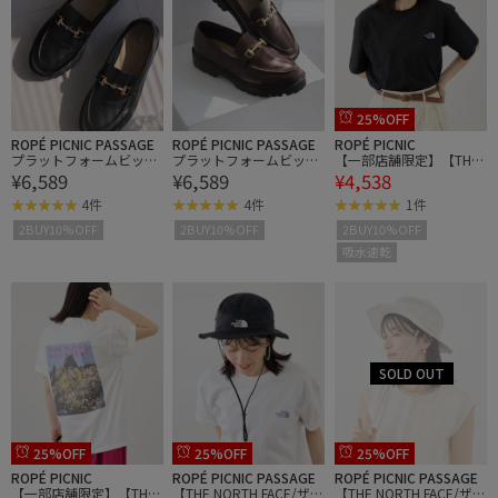
25%OFF
ROPÉ PICNIC PASSAGE
ROPÉ PICNIC PASSAGE
ROPÉ PICNIC
プラットフォームビット
プラットフォームビット
【一部店舗限定】【THE
¥6,589
¥6,589
¥4,538
ローファー/軽量・晴雨
ローファー/軽量・晴雨
NORTH FACE】S/S Moun
兼用
兼用
tain Flower Tee
4件
4件
1件
2BUY10%OFF
2BUY10%OFF
2BUY10%OFF
吸水速乾
25%OFF
25%OFF
25%OFF
ROPÉ PICNIC
ROPÉ PICNIC PASSAGE
ROPÉ PICNIC PASSAGE
【一部店舗限定】【THE
【THE NORTH FACE/ザ・
【THE NORTH FACE/ザ・