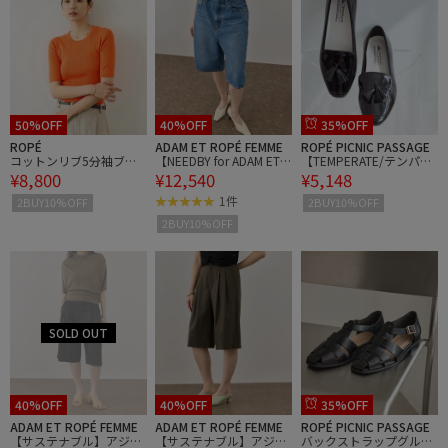
50%OFF
40%OFF
35%OFF
ROPÉ
ADAM ET ROPÉ FEMME
ROPÉ PICNIC PASSAGE
コットンリブ5分袖ブル
【NEEDBY for ADAM ET R
【TEMPERATE/テンパレ
¥8,800
¥12,540
¥5,148
オーバー/イージーケア
OPE'】別注 RILLEY
イト別注】MTO-NOAH/
防水
1件
2BUY10%OFF
2BUY10%OFF
2BUY10%OFF
40%OFF
40%OFF
35%OFF
ADAM ET ROPÉ FEMME
ADAM ET ROPÉ FEMME
ROPÉ PICNIC PASSAGE
【サステナブル】アジャ
【サステナブル】アジャ
バックストラップグルカ