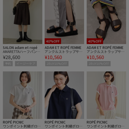
40%OFF
40%OFF
SALON adam et ropé
ADAM ET ROPÉ FEMME
ADAM ET ROPÉ FEMME
AMARETTAハーフパンツ
アンクルストラップサン
アンクルストラップサン
¥28,600
¥10,560
¥10,560
/ イージーケア
ダル
ダル
予約
イージーケア
2BUY10%OFF
2BUY10%OFF
ROPÉ PICNIC
ROPÉ PICNIC
ROPÉ PICNIC
ワンポイント刺繍ポロシ
ワンポイント刺繍ポロシ
ワンポイント刺繍ポロシ