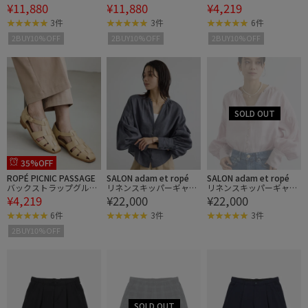
¥11,880
¥11,880
¥4,219
ストハーフパンツ
ストハーフパンツ
サンダル
3件
3件
6件
2BUY10%OFF
2BUY10%OFF
2BUY10%OFF
35%OFF
ROPÉ PICNIC PASSAGE
SALON adam et ropé
SALON adam et ropé
バックストラップグルカ
リネンスキッパーギャザ
リネンスキッパーギャザ
¥4,219
¥22,000
¥22,000
サンダル
ーブラウス / GENTLE LIN
ーブラウス / GENTLE LIN
EN 新色追加
EN 新色追加
6件
3件
3件
2BUY10%OFF