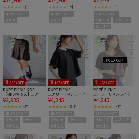
¥19,800
¥19,800
¥2,925
きキュロット/UVカッ
1件
1件
1件
ト・接触冷感・吸水速乾
2BUY10%OFF
2BUY10%OFF
2BUY10%OFF
通気性
通気性
接触冷感
UVカット
吸水速乾
35%OFF
15%OFF
15%OFF
ROPÉ PICNIC KIDS
ROPÉ PICNIC
ROPÉ PICNIC
【KIDS/キッズ】エアリ
エアリーリネンライク キ
エアリーリネンライク キ
¥2,925
¥4,245
¥4,245
ーリネンライクベルト付
ーネックブラウス/接触
ーネックブラウス/接触
きキュロット/UVカッ
冷感・UVカット・速乾
冷感・UVカット・速乾
1件
18件
18件
ト・接触冷感・吸水速乾
2BUY10%OFF
2BUY10%OFF
2BUY10%OFF
接触冷感
UVカット
接触冷感
UVカット
接触冷感
UVカット
吸水速乾
吸水速乾
吸水速乾