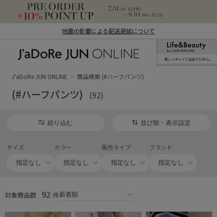
地震の影響による配送遅延について
新しいキレイと出合うために。
J'aDoRe JUN ONLINE（ジャドール ジュ
ン オンライン）
J'aDoRe JUN ONLINE
商品検索 (#ハーフパンツ)
(#ハーフパンツ)
(92)
絞り込む
並び順・表示設定
サイズ
カラー
販売タイプ
ブランド
92
対象商品数
件