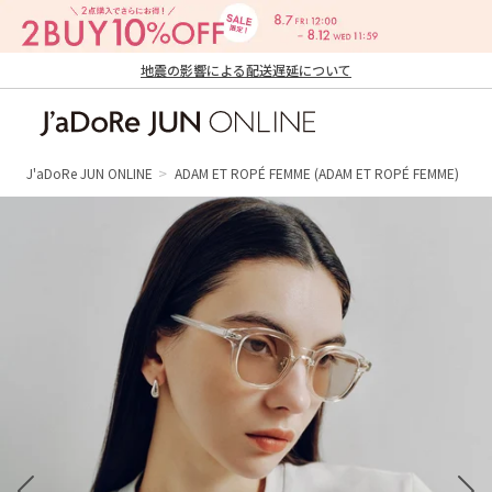
地震の影響による配送遅延について
J'aDoRe JUN ONLINE（ジャドール ジュ
ン オンライン）
J'aDoRe JUN ONLINE
ADAM ET ROPÉ FEMME
(ADAM ET ROPÉ FEMME)