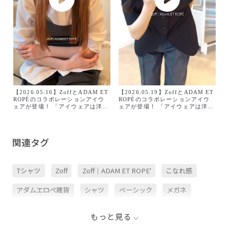
【2026.05.16】ZoffとADAM ET
【2026.05.19】ZoffとADAM ET
ROPÉのコラボレーションアイウ
ROPÉのコラボレーションアイウ
ェアが登場！ 「アイウェアは洋服
ェアが登場！ 「アイウェアは洋服
と繋がってこそ魅力が引き立
と繋がってこそ魅力が引き立
つ。」 そんな想いから生まれたコ
つ。」 そんな想いから生まれたコ
レクション
レクション
は、"ANYTIME,ANYWHERE
は、"ANYTIME,ANYWHERE
関連タグ
Handsome Women"をコンセプト
Handsome Women"をコンセプト
に6型のモデルを別注制作いたしま
に6型のモデルを別注制作いたしま
した。 ファッションアイテムに見
した。 ファッションアイテムに見
立て、アイウェアを通してそれぞ
立て、アイウェアを通してそれぞ
Tシャツ
Zoff
Zoff｜ADAM ET ROPE'
こなれ感
れのスタイリングに合うデザイン
れのスタイリングに合うデザイン
で作られたアイウェアは、夏のフ
で作られたアイウェアは、夏のフ
ァッションに洗練されたモードさ
ァッションに洗練されたモードさ
アダムエロぺ雑貨
シャツ
ベーシック
メガネ
を与えてくれます。 5月14日(木)
を与えてくれます。 5月14日(木)
からJ’aDoRe JUN ONLINEと一部
からJ’aDoRe JUN ONLINEと一部
店舗にて予約受付中、6月5日(金)
店舗にて予約受付中、6月5日(金)
モチーフ
モード
上品
女性らしい印象
より販売開始いたします。 今回は
より販売開始いたします。 今回は
もっと見る
ADAM ET ROPÉ STAFF
ADAM ET ROPÉ STAFF
adam_ttm が全6型を付け比べてご
adam__noa が自分らしく着こなし