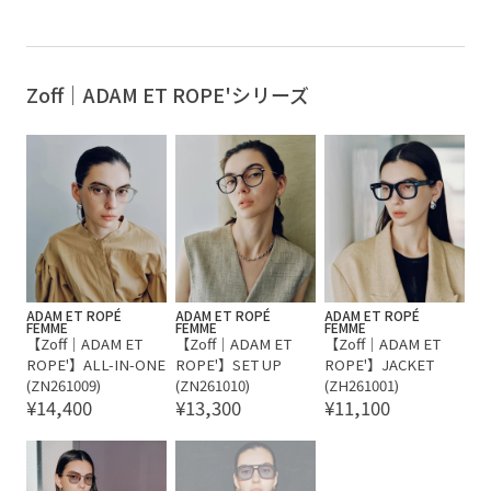
気軽に使える
着やすい
透明感
紹介。 お気に入りの一本を是非見
たスタイリングと共にご紹介。 是
つけてくださいね✨ __
非ご覧下さい。 __
【INFORMATION】 5月14日(木)
【INFORMATION】 5月14日(木)
～5月20日(水)の期間中一部対象店
～5月20日(水)の期間中一部対象店
舗にてZoff | ADAM ET ROPÉ先
舗にてZoff | ADAM ET ROPÉ先
Zoff｜ADAM ET ROPE'シリーズ
行受注会を開催中です。 是非この
行受注会を開催中です。 是非この
機会にお立ち寄りください。 ■対
機会にお立ち寄りください。 ■対
象店舗 関東 ルミネ新宿店 ルミネ2
象店舗 関東 ルミネ新宿店 ルミネ2
ルミネ有楽町店 ルミネ1 ルミネ池
ルミネ有楽町店 ルミネ1 ルミネ池
袋店 ルミネ北千住店 ルミネ横浜
袋店 ルミネ北千住店 ルミネ横浜
店 ルミネ大宮店 ルミネ2 ADAM
店 ルミネ大宮店 ルミネ2 ADAM
ET ROPÉ plus ルミネ立川店 関西
ET ROPÉ plus ルミネ立川店 関西
ルクア大阪店
ルクア大阪店
ADAM ET ROPÉ
ADAM ET ROPÉ
ADAM ET ROPÉ
FEMME
FEMME
FEMME
【Zoff｜ADAM ET
【Zoff｜ADAM ET
【Zoff｜ADAM ET
ROPE'】ALL-IN-ONE
ROPE'】SET UP
ROPE'】JACKET
(ZN261009)
(ZN261010)
(ZH261001)
¥14,400
¥13,300
¥11,100