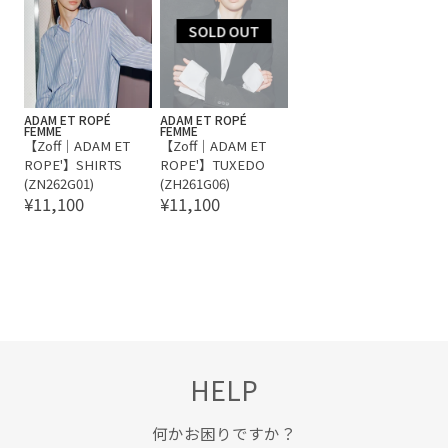
ADAM ET ROPÉ
ADAM ET ROPÉ
FEMME
FEMME
【Zoff｜ADAM ET
【Zoff｜ADAM ET
ROPE'】SHIRTS
ROPE'】TUXEDO
(ZN262G01)
(ZH261G06)
¥11,100
¥11,100
HELP
何かお困りですか？