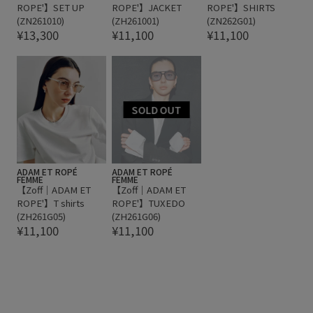
ROPE'】SET UP
ROPE'】JACKET
ROPE'】SHIRTS
(ZN261010)
(ZH261001)
(ZN262G01)
¥13,300
¥11,100
¥11,100
ADAM ET ROPÉ
ADAM ET ROPÉ
FEMME
FEMME
【Zoff｜ADAM ET
【Zoff｜ADAM ET
ROPE'】T shirts
ROPE'】TUXEDO
(ZH261G05)
(ZH261G06)
¥11,100
¥11,100