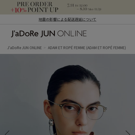
地震の影響による配送遅延について
J'aDoRe JUN ONLINE（ジャドール ジュ
ン オンライン）
J'aDoRe JUN ONLINE
ADAM ET ROPÉ FEMME
(ADAM ET ROPÉ FEMME)