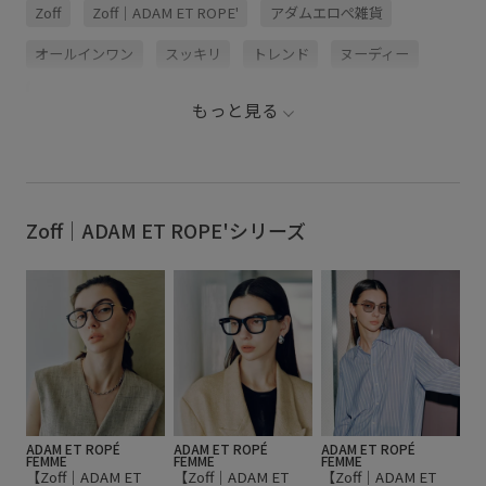
Zoff
Zoff｜ADAM ET ROPE'
アダムエロぺ雑貨
れのスタイリングに合うデザイン
れのスタイリングに合うデザイン
で作られたアイウェアは、夏のフ
で作られたアイウェアは、夏のフ
ァッションに洗練されたモードさ
ァッションに洗練されたモードさ
オールインワン
スッキリ
トレンド
ヌーディー
を与えてくれます。 5月14日(木)
を与えてくれます。 5月14日(木)
からJ’aDoRe JUN ONLINEと一部
からJ’aDoRe JUN ONLINEと一部
店舗にて予約受付中、6月5日(金)
店舗にて予約受付中、6月5日(金)
メガネ
夏雑貨
透明感
より販売開始いたします。 今回は
より販売開始いたします。 今回は
もっと見る
ADAM ET ROPÉ STAFF
ADAM ET ROPÉ STAFF
adam_ttm が全6型を付け比べてご
adam__noa が自分らしく着こなし
紹介。 お気に入りの一本を是非見
たスタイリングと共にご紹介。 是
つけてくださいね✨ __
非ご覧下さい。 __
【INFORMATION】 5月14日(木)
【INFORMATION】 5月14日(木)
～5月20日(水)の期間中一部対象店
～5月20日(水)の期間中一部対象店
舗にてZoff | ADAM ET ROPÉ先
舗にてZoff | ADAM ET ROPÉ先
Zoff｜ADAM ET ROPE'シリーズ
行受注会を開催中です。 是非この
行受注会を開催中です。 是非この
機会にお立ち寄りください。 ■対
機会にお立ち寄りください。 ■対
象店舗 関東 ルミネ新宿店 ルミネ2
象店舗 関東 ルミネ新宿店 ルミネ2
ルミネ有楽町店 ルミネ1 ルミネ池
ルミネ有楽町店 ルミネ1 ルミネ池
袋店 ルミネ北千住店 ルミネ横浜
袋店 ルミネ北千住店 ルミネ横浜
店 ルミネ大宮店 ルミネ2 ADAM
店 ルミネ大宮店 ルミネ2 ADAM
ET ROPÉ plus ルミネ立川店 関西
ET ROPÉ plus ルミネ立川店 関西
ルクア大阪店
ルクア大阪店
ADAM ET ROPÉ
ADAM ET ROPÉ
ADAM ET ROPÉ
FEMME
FEMME
FEMME
【Zoff｜ADAM ET
【Zoff｜ADAM ET
【Zoff｜ADAM ET