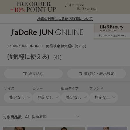
地震の影響による配送遅延について
新しいキレイと出合うために。
J'aDoRe JUN ONLINE（ジャドール ジュ
ン オンライン）
J'aDoRe JUN ONLINE
商品検索 (#気軽に使える)
(#気軽に使える)
(41)
絞り込む
並び順・表示設定
サイズ
カラー
販売タイプ
ブランド
41
対象商品数
件