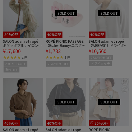
50%OFF
40%OFF
40%OFF
SALON adam et ropé
ROPÉ PICNIC PASSAGE
SALON adam et ropé
ポケッタブルナイロンフ
【Esther Bunny/エスター
【WEB限定】ドライタッ
¥17,600
¥1,782
¥10,560
ードパーカーブルゾン /
バニー】ぬいぐるみスリ
チスキッパーカーディガ
撥水・軽量
ッパ リボンバニー
ン
2件
1件
2BUY10%OFF
ドライタッチ
2BUY10%OFF
2BUY10%OFF
撥水加工
40%OFF
40%OFF
30%OFF
SALON adam et ropé
SALON adam et ropé
ROPÉ PICNIC