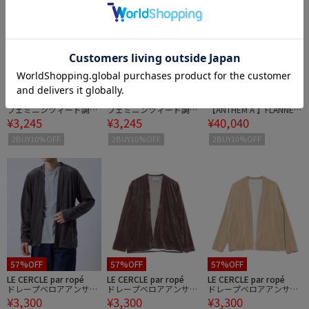
50%OFF
50%OFF
30%OFF
JAYRO
JAYRO
M TO R
フェミニンツィード調ニ
フェミニンツィード調ニ
【ANTHEM A 】FLANNEL
¥3,245
¥3,245
¥40,040
ットカーディガン
ットカーディガン
ST BROKEN JACKET
2BUY10%OFF
2BUY10%OFF
2BUY10%OFF
57%OFF
57%OFF
57%OFF
LE CERCLE par ropé
LE CERCLE par ropé
LE CERCLE par ropé
ドレープベロアアンサン
ドレープベロアアンサン
ドレープベロアアンサン
¥3,300
¥3,300
¥3,300
ブルカーディガン
ブルカーディガン
ブルカーディガン