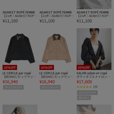
ADAM ET ROPÉ FEMME
ADAM ET ROPÉ FEMME
ADAM ET ROPÉ FEMME
【Zoff｜ADAM ET ROP
【Zoff｜ADAM ET ROP
【Zoff｜ADAM ET ROP
¥11,100
¥11,100
¥11,100
E'】T shirts (ZH261G05)
E'】T shirts (ZH261G05)
E'】T shirts (ZH261G05)
30%OFF
30%OFF
50%OFF
LE CERCLE par ropé
LE CERCLE par ropé
SALON adam et ropé
【BIGMAC/ビックマッ
【BIGMAC/ビックマッ
ポケッタブルナイロンフ
¥16,940
¥16,940
¥17,600
ク】LIGHT CHINO WORK
ク】LIGHT CHINO WORK
ードパーカーブルゾン /
JACKET/ライトチノワー
JACKET/ライトチノワー
撥水・軽量
2件
2BUY10%OFF
2BUY10%OFF
クジャケット
クジャケット
2BUY10%OFF
撥水加工