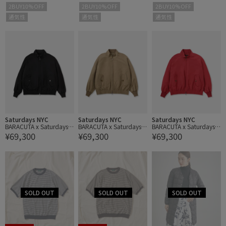
2BUY10%OFF
2BUY10%OFF
2BUY10%OFF
通気性
通気性
通気性
Saturdays NYC
Saturdays NYC
Saturdays NYC
BARACUTA x Saturdays N
BARACUTA x Saturdays N
BARACUTA x Saturdays N
¥69,300
¥69,300
¥69,300
YC Harrington Jacket
YC Harrington Jacket
YC Harrington Jacket