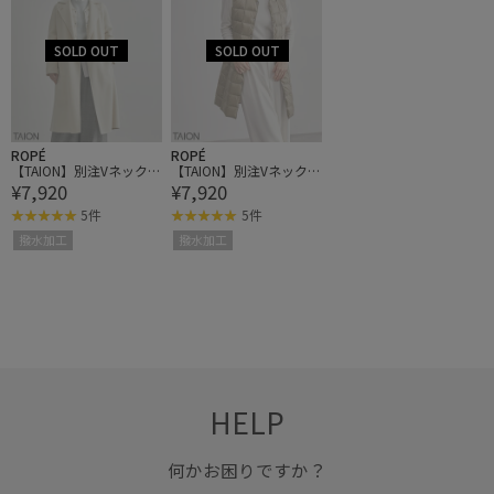
ROPÉ
ROPÉ
【TAION】別注Vネックロ
【TAION】別注Vネックロ
¥7,920
¥7,920
ングダウンベスト
ングダウンベスト
5件
5件
撥水加工
撥水加工
HELP
何かお困りですか？