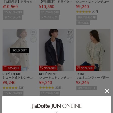
【WEB限定】ドライタッ
【WEB限定】ドライタッ
ショート丈トレンチコー
¥10,560
¥10,560
¥9,240
チスキッパーカーディガ
チスキッパーカーディガ
ト/撥水・花粉ガード
ン
ン
23件
2BUY10%OFF
2BUY10%OFF
ドライタッチ
ドライタッチ
2BUY10%OFF
撥水加工
30%OFF
30%OFF
50%OFF
ROPÉ PICNIC
ROPÉ PICNIC
JAYRO
ショート丈トレンチコー
ショート丈トレンチコー
フェミニンツィード調ニ
¥9,240
¥9,240
¥3,245
ト/撥水・花粉ガード
ト/撥水・花粉ガード
ットカーディガン
23件
23件
2BUY10%OFF
2BUY10%OFF
2BUY10%OFF
撥水加工
撥水加工