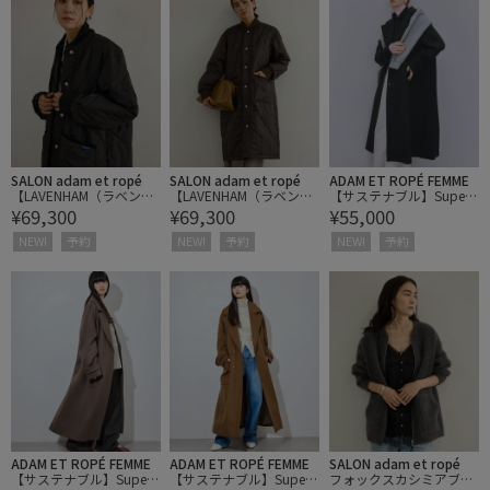
SALON adam et ropé
SALON adam et ropé
ADAM ET ROPÉ FEMME
【LAVENHAM（ラベンハ
【LAVENHAM（ラベンハ
【サステナブル】Super1
¥69,300
¥69,300
¥55,000
ム） for SALON】LONGLI
ム） for SALON】LONGLI
40’sシャルムビーバーマ
NE BOMBER キルティン
NE BOMBER キルティン
キシコート
NEW!
予約
NEW!
予約
NEW!
予約
グロングコート / 軽量
グロングコート / 軽量
ADAM ET ROPÉ FEMME
ADAM ET ROPÉ FEMME
SALON adam et ropé
【サステナブル】Super1
【サステナブル】Super1
フォックスカシミアブル