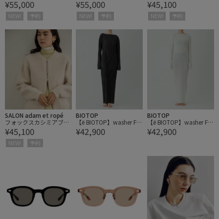
¥55,000
¥55,000
¥45,100
40’sシャルムビーバーマ
40’sシャルムビーバーマ
ゾン
キシコート
キシコート
NEW!
予約
NEW!
予約
NEW!
予約
SALON adam et ropé
BIOTOP
BIOTOP
フォックスカシミアブル
【ё BIOTOP】washer Fa
【ё BIOTOP】washer Fa
¥45,100
¥42,900
¥42,900
ゾン
bric dress
bric dress
NEW!
予約