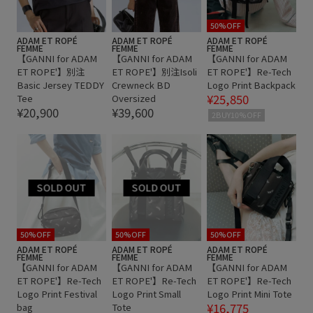
50%OFF
ADAM ET ROPÉ
ADAM ET ROPÉ
ADAM ET ROPÉ
FEMME
FEMME
FEMME
【GANNI for ADAM
【GANNI for ADAM
【GANNI for ADAM
ET ROPE'】別注
ET ROPE'】別注Isoli
ET ROPE'】Re-Tech
Basic Jersey TEDDY
Crewneck BD
Logo Print Backpack
¥25,850
Tee
Oversized
¥20,900
¥39,600
2BUY10%OFF
50%OFF
50%OFF
50%OFF
ADAM ET ROPÉ
ADAM ET ROPÉ
ADAM ET ROPÉ
FEMME
FEMME
FEMME
【GANNI for ADAM
【GANNI for ADAM
【GANNI for ADAM
ET ROPE'】Re-Tech
ET ROPE'】Re-Tech
ET ROPE'】Re-Tech
Logo Print Festival
Logo Print Small
Logo Print Mini Tote
¥16,775
bag
Tote