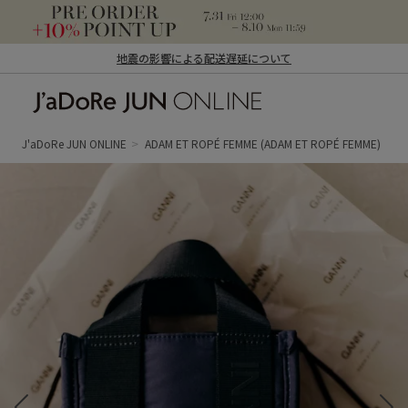
地震の影響による配送遅延について
J'aDoRe JUN ONLINE（ジャドール ジュ
ン オンライン）
J'aDoRe JUN ONLINE
ADAM ET ROPÉ FEMME
(ADAM ET ROPÉ FEMME)