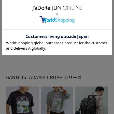
関連タグ
25AWBI40
2BUY10%OFF対象商品
70JUN
Exclusive_GW
GANNI
GANNI 別注
GANNI別注
Winter Goods
お気に入り急上昇_pickup
アイコニック
もっと見る
オフィス
カラフル
ストラップ
スポーティ
バッグ
ファブリック
ブランドロゴ
ポリエステル
ポリエステル100%
ミニバッグ
レオパード柄
GANNI for ADAM ET ROPE'シリーズ
別注アイテム
別注コラボバッグ
取り外し可能
取り外し可能なショルダー
秋冬
秋冬のスタイリング