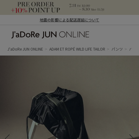
地震の影響による配送遅延について
J'aDoRe JUN ONLINE（ジャドール ジュ
ン オンライン）
J'aDoRe JUN ONLINE
ADAM ET ROPÉ WILD LIFE TAILOR
パンツ
パン