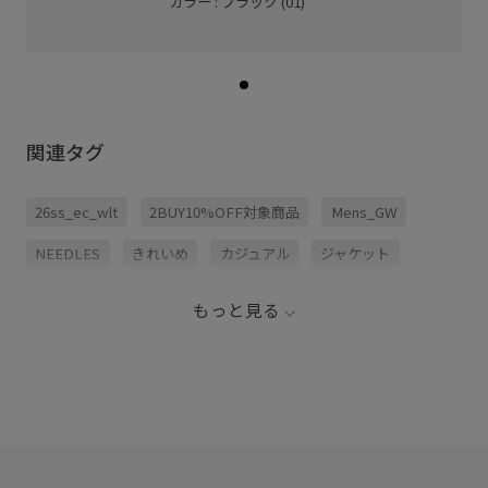
カラー : ブラック (01)
関連タグ
26ss_ec_wlt
2BUY10%OFF対象商品
Mens_GW
NEEDLES
きれいめ
カジュアル
ジャケット
ジャージ
ジャージ素材
ストレートシルエット
もっと見る
パンツ
上品
光沢感
別注アイテム
夏の機能素材アイテム
快適
快適なはき心地
抜け感
新色登場
発色が良い
穿き心地が良い
落ち着いた印象
通気性