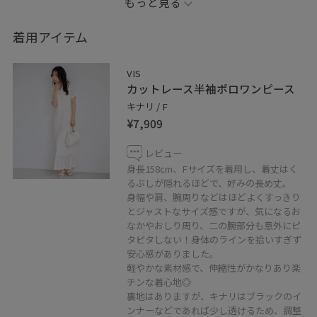
もっと見る
とっても嬉しいです！！
春素材のものと比較すると、
着用アイテム
最高のスタイル盛れシルエットはそのままに、
かなり軽やかに、真夏も涼しく快適に着られる素材にア
VIS
ップデート◎
カットレース半袖ポロワンピース
女っぽく、綺麗見えするのに、着心地が楽チンなのもそ
キナリ / F
のまま！
¥7,909
レビュー
※掲載のないアイテムは私物です。
身長158cm、Fサイズを着用し、着丈はく
るぶしが隠れるほどで、好みの長め丈。
______________________________________
身幅や肩、腕周りなどはほどよくすっきり
とジャストなサイズ感ですが、気になるお
なかやおしり周り、二の腕部分も意外にピ
スタイリングが参考になれば嬉しいです！
タピタしない！身体のラインを拾いすぎず
お気に入り、フォローもお願いします♡
安心感がありました。
軽やかな素材感で、伸縮性がかなりあり楽
チンな着心地◎
お店の在庫状況に関するお問い合わせや、
裏地はありますが、キナリはブラックのイ
コーディネートのご相談など、
ンナーなどであれば少し透けるため、調整