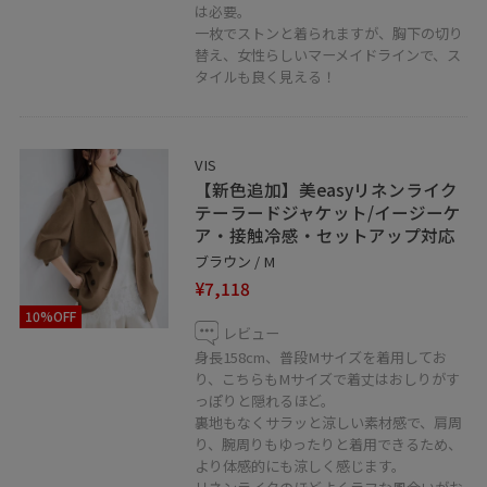
ぜひ、お気軽にメッセージください ♪
は必要。
一枚でストンと着られますが、胸下の切り
替え、女性らしいマーメイドラインで、ス
LINEでディアモールVISスタッフにご相談は
タイルも良く見える！
【友だち追加】をタップ！！
VIS
【新色追加】美easyリネンライク
テーラードジャケット/イージーケ
ア・接触冷感・セットアップ対応
ブラウン / M
¥7,118
10%OFF
レビュー
身長158cm、普段Mサイズを着用してお
り、こちらもMサイズで着丈はおしりがす
っぽりと隠れるほど。
裏地もなくサラッと涼しい素材感で、肩周
り、腕周りもゆったりと着用できるため、
より体感的にも涼しく感じます。