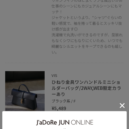
リネンライクのほどよくラフな風合いがお
仕事のシーンにもカジュアルシーンにもマ
ッチ！
ジャケットというより、"シャツ"ぐらいの
軽い感覚で、袖を捲って着るとスッキリ抜
け感が出ます◎
洗濯機で丸洗いができるのですが、型崩れ
もなくシワにもなりにくいため、いつでも
綺麗なシルエットをキープできるのも嬉し
い。
VIS
ひねり金具ワンハンドルミニショ
ルダーバッグ/2WAY,WEB限定カラ
ーあり
ブラック系 / F
¥5,489
レビュー
高級感ある見た目で、持つだけでコーディ