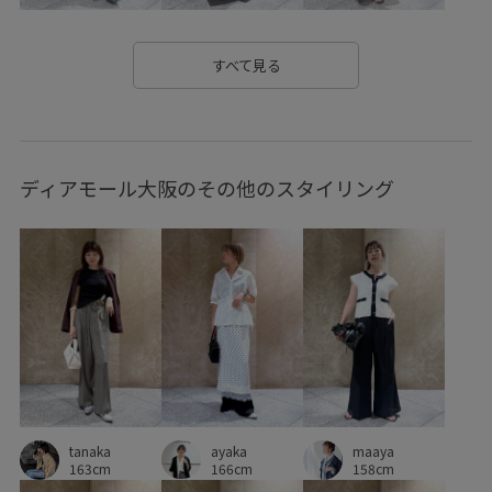
エコバッグ
オフィス
カジュアル
キャミワンピース
サンダル
シワになりにくい
ジャケット
スカート
すべて見る
スカーフ
スキッパーデザイン
ストラップ
ストレッチレース
セットアップ
セットアップ対象商品
ディアモール大阪のその他のスタイリング
ソフトタッチ
デイリーで活躍
トップス
トレンド
ニュアンスがある
ハンカチ
パンツ
ビスチェ
フォーマル
フォーマルシーン
フラワー柄
ブラウス
ベーシック
ベーシックカラー
ペプラム
ボックスシルエット
ポリエステル
マニッシュ
マルチに活躍
マーメイドシルエット
マーメイドスカート
ayaka
リネン
ワイドパンツ
ワイドボトム
伸縮性
tanaka
maaya
166cm
163cm
158cm