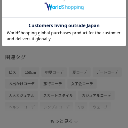
ネートをワンランク格上げしてくれるよう
なバッグ。
コンパクトなサイズ感ですが、中身はしっ
かりと！斜め掛けした際にも収まりがよ
く、手持ちで持っても可愛い◎
どんなコーディネートにも万能に馴染んで
くれるため、シーズンも選ばず取り入れて
いただけます。
関連タグ
ビス
158cm
初夏コーデ
夏コーデ
デートコーデ
お出かけコーデ
旅行コーデ
女子会コーデ
大人カジュアル
スカートスタイル
カジュアルコーデ
ヘルシーコーデ
シンプルコーデ
VIS
ウェーブ
イエベ秋
ノーマル
ジャケット/アウター
もっと見る