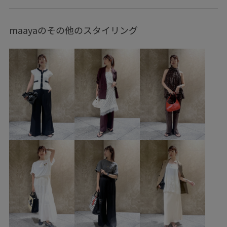
テーラードジャケット
ワンピース
バッグ
ショルダーバッグ
BVE16250
BVV36100
BVX36070
maayaのその他のスタイリング
0318PRESS対象商品
26officecasual
26SSceremony
2WAYで使える
BVX44070_BVX36070
hellokitty_vis
onepiece_pickup
Ssize_akisuda
Tシャツ
VIS_26SS
vis_26ssbag
VIS_ceremony_2026
vis_okazakisae_june
vis_okazakisae_may
vis_shikanoma
VIS_smallsize
WEB限定
Web限定カラー
おしりが隠れる
お手入れしやすい
お気に入りアイテム_pickup
きちんと感
きれいめ
こなれ感
さらりとした
みんながチェックしているアイテム_pickup
イージーケア