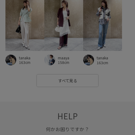
入園式
冷んやり
卒園式入学式
卒業式入学式
取り外し可能
取り外し可能なショルダー
夏の機能素材アイテム
女性らしさ
幅広
抜け感
接触冷感
毎シーズン
洗濯OK
洗濯機で洗える
涼しげ
着心地が良い
美easy
美easy_linen_ALL
tanaka
maaya
tanaka
美easyリネンライク
美シルエット
華やか
薄手
163cm
158cm
163cm
裏地付き
財布
軽い着心地
透け感
金ボタン
すべて見る
長財布
限定カラー
高級感
HELP
何かお困りですか？