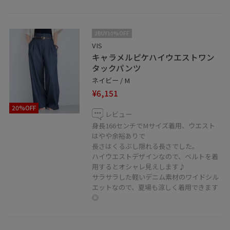
LINEで在庫のお問い合わせや商品、コーディネートのご
相談など是非お気軽にお問い合わせくださいませ。
LINEで天神地下街VISスタッフにご相談は【友だち追加】
2BUY10%OFF
をタップ！！
VIS
キャラメルピケハイウエストワン
タックパンツ
ネイビー / M
¥6,151
20%OFF
レビュー
身長166センチでMサイズ着用、ウエスト
はやや余裕ありで
長さはくるぶし隠れる長さでした。
ハイウエストデザインなので、ベルトを着
用するとオシャレ見えします♪
サラサラした軽いデニム素材のワイドシル
エットなので、夏場も涼しく着用できます
◎