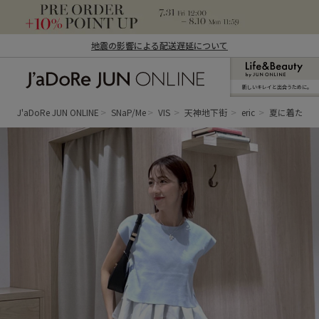
地震の影響による配送遅延について
新しいキレイと出合うために。
J'aDoRe JUN ONLINE（ジャドール ジュ
ン オンライン）
J'aDoRe JUN ONLINE
SNaP/Me
VIS
天神地下街
eric
夏に着たい