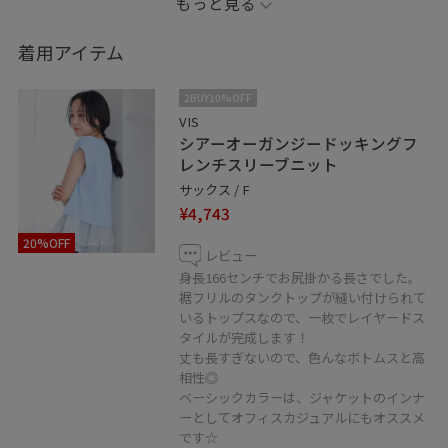
もっと見る
＊記載のない物は本人私物です
着用アイテム
＊＊＊＊＊＊＊＊＊＊＊＊＊＊＊＊＊＊＊＊＊
2BUY10%OFF
コーディネートご覧いただきありがとうございます⭐︎
VIS
シアーオーガンジードッキングフ
是非お気に入り♡登録していただけると嬉しいです！
レンチスリーブニット
気になる方はコーディネートはフォローしていただくと
サックス / F
【お気に入り】タブからご覧頂きやすくなります！！
¥4,743
20%OFF
《 Instagram &WEARも更新中！》
レビュー
どちらもフォローしていただけると嬉しいです♡
身長166センチでお尻掛かる長さでした。
裾フリルのタンクトップが縫い付けられて
いるトップスなので、一枚でレイヤードス
・WEAR @eric08
タイルが完成します！
丈も長すぎないので、色んなボトムスと高
相性◎
▶︎Instagramではプライベートや日常も投稿しています♡
ベーシックカラーは、ジャケットのインナ
是非チェック&フォローお願いします♪
ーとしてオフィスカジュアルにもオススメ
です☆