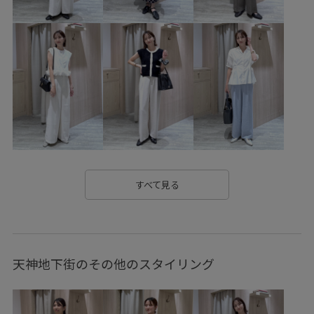
Tシャツ
VIS_2026SS_POLO
VIS_2026SS_POLO2
VIS_26SS
vis_26ssbag
vis_26ss_summergoods
vis_26ss_summertops
vis_br31
VIS_ceremony_2026
VIS_hotbeauty_styling
vis_junetops
vis_okazakisae_june
vis_okazakisae_may
vis_pickuppants
vis_pickuptops
Wshoes_pickup
Wtops_pickup
きちんと感
きれいめ
こなれ感
すべて見る
さらっとした着心地
さらりとした
インソール
エコバッグ
オーガンジー
カジュアル
カットソー
天神地下街のその他のスタイリング
キャラメル
クッション
クルーネック
コットン
サイドスリット
シンプル
シンプルなトップス