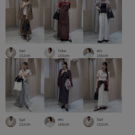
シンプルなニット
ジャケット
スカート
スッキリ
ストレッチ性
ストレッチ素材
スリット
チェーン
デニム生地
ニット
ニット素材
ニュアンスがある
ネイル
ハイウエスト
バランスが良い
Sari
Yuka
パンツにもスカートにも
パール
フィット感
eric
152cm
155cm
166cm
フェミニン
フォーマル
フォーマルシーン
フレンチスリーブ
ブラウス
ベルト
ベーシック
ペプラム
ポリエステル
ポーチ
メッシュ
ワイドパンツ
ワンウォッシュ
ワンショルダー
ワンピース
上品
伸縮性
入園式
内ポケット
eric
Sari
Sari
卒園式入学式
卒業式入学式
合わせやすい
166cm
152cm
152cm