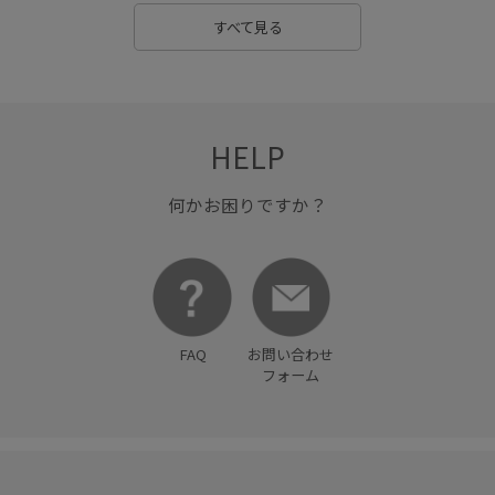
大人っぽい
安定感
小さいポーチ
履き心地が良い
すべて見る
抜け感
春夏
普段使い
歩きやすい
涼しげ
着やすい
脚長効果
華やか
薄手
財布
透け感
長財布
限定カラー
HELP
何かお困りですか？
FAQ
お問い合わせ
フォーム