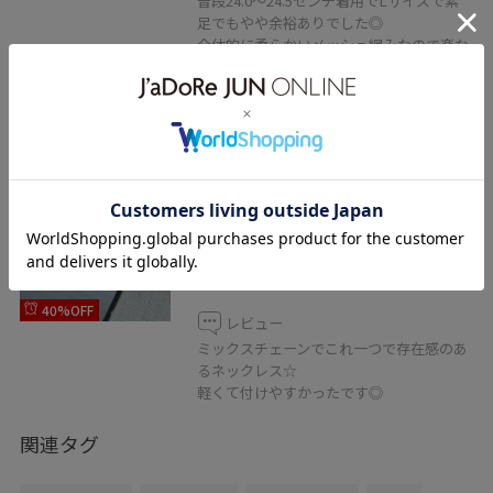
普段24.0〜24.5センチ着用でLサイズで素
足でもやや余裕ありでした◎
全体的に柔らかいメッシュ網みなので楽な
履き心地でした！
2BUY10%OFF
VIS
チャームコンビチェーンネックレ
ス
シルバー / F
¥1,498
40%OFF
レビュー
ミックスチェーンでこれ一つで存在感のあ
るネックレス☆
軽くて付けやすかったです◎
関連タグ