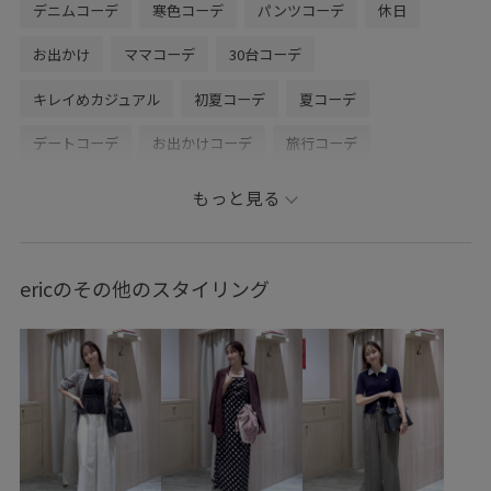
デニムコーデ
寒色コーデ
パンツコーデ
休日
お出かけ
ママコーデ
30台コーデ
キレイめカジュアル
初夏コーデ
夏コーデ
デートコーデ
お出かけコーデ
旅行コーデ
推し活コーデ
女子会コーデ
大人カジュアル
もっと見る
パンツスタイル
VIS
ナチュラル
ブルべ夏
乾燥
高身長
トップス
ニット/セーター
パンツ
ericのその他のスタイリング
デニムパンツ
バッグ
ショルダーバッグ
シューズ
パンプス
アクセサリー
ネックレス
BVA36060
BVM16410
BVS16110
BVX45260
BVZ16190
26officecasual
26SSceremony
2BUY10%OFF対象商品