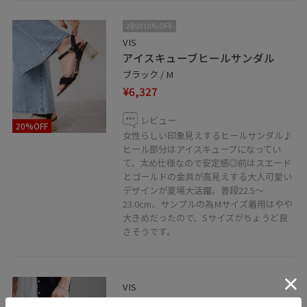
2BUY10%OFF
VIS
アイスキューブヒールサンダル
ブラック / M
¥6,327
レビュー
20%OFF
女性らしい印象見えするヒールサンダル♪
ヒール部分はアイスキューブになってい
て、太め仕様なので安定感◎前はスエード
とゴールドの金具が高見えする大人可愛い
デザインが夏場大活躍。普段22.5〜
23.0cm、サンプルの為Mサイズ着用はやや
大きめだったので、Sサイズがちょうど良
さそうです。
VIS
雑材&合皮アソート3層フロントリ