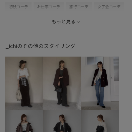
初秋コーデ
お仕事コーデ
旅行コーデ
女子会コーデ
大人カジュアル
パンツスタイル
ワントーンコーデ
もっと見る
ヘルシーコーデ
シンプルコーデ
きれいめコーデ
VIS
ナチュラル
イエベ春
乾燥
低身長
_ichiのその他のスタイリング
ジャケット/アウター
テーラードジャケット
パンツ
バッグ
ショルダーバッグ
シューズ
サンダル
BVA16040
BVS36100
BVV36100
BVX46040
26officecasual
Ssize_akisuda
Tシャツ
VIS_2026SS_POLO
VIS_2026SS_POLO2
vis_26ss_summergoods
vis_26ss_summertops
vis_okazakisae_june
vis_okazakisae_may