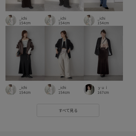
ニュアンスがある
パンツにもスカートにも
ビスチェ
_ichi
_ichi
ピンタック
ブラウス
ベルト
ベーシック
_ichi
154cm
154cm
154cm
ペプラム
ボックスシルエット
ポリエステル
マニッシュ
マルチに活躍
マーメイドスカート
リネン
ワイドパンツ
ワイドボトム
冷んやり
取り外し可能
安定感
履きやすい
幅広
接触冷感
歩きやすい
毎シーズン
洗濯OK
洗濯機で洗える
_ichi
ｙｕｉ
_ichi
涼しげ
着心地が良い
美easy
美easy_linen_ALL
154cm
167cm
154cm
美easyリネンライク
美シルエット
薄手
軽い着心地
すべて見る
透け感
靴下