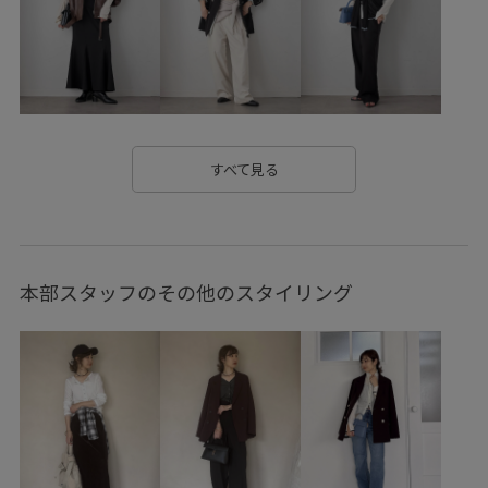
vis_pickuppants
vis_shikanoma
VIS_smallsize
Wbag_pickup
Wpickup_items
Wshoes_pickup
お手入れしやすい
お気に入りアイテム_pickup
きちんと感
さらりとした
すべて見る
みんながチェックしているアイテム_pickup
イージーケア
オフィス
オフィスカジュアル
カジュアル
本部スタッフのその他のスタイリング
キャミワンピース
クッション
サイズ調整
シワになりにくい
ジャケット
スエード
スカート
スタイルアップ
ストラップ
セットアップ
セットアップ対象商品
ソフトタッチ
タック
チャンキーヒール
デイリーで活躍
トップス