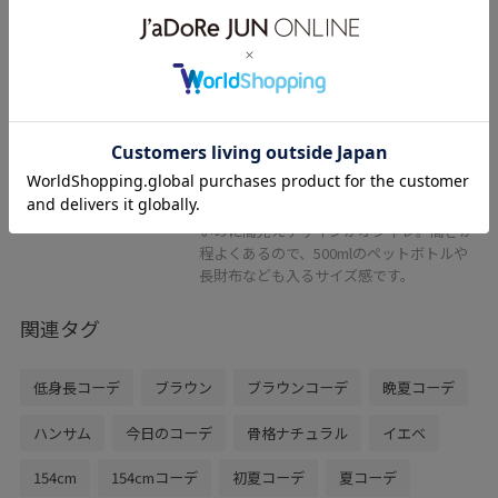
ボンバッグ・ショルダーバッグ・
カゴバッグ
ブラック系 / F
¥6,919
レビュー
大きめリボンが大人可愛いバック♪中は3
構想となっていて、真ん中がチャック使い
と収納しやすくなっていてとても便利◎軽
いのに高見えデザインがオシャレ。高さが
程よくあるので、500mlのペットボトルや
長財布なども入るサイズ感です。
関連タグ
低身長コーデ
ブラウン
ブラウンコーデ
晩夏コーデ
ハンサム
今日のコーデ
骨格ナチュラル
イエベ
154cm
154cmコーデ
初夏コーデ
夏コーデ