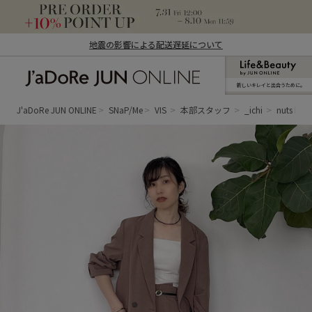
地震の影響による配送遅延について
新しいキレイと出合うために。
J'aDoRe JUN ONLINE（ジャドール ジュ
ン オンライン）
J'aDoRe JUN ONLINE
SNaP/Me
VIS
本部スタッフ
_ichi
nuts bro