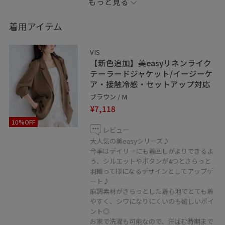
もっと見る
使えるオススメのセットアップコーデ。
着用アイテム
・
・
VIS
・
【新色追加】美easyリネンライク
気軽にフォロー、お気に入り登録♡して下さい♪
テーラードジャケット/イージーケ
ア・接触冷感・セットアップ対応
ブラウン / M
¥7,118
✔︎WEAR
10%OFF
account→_ichi
レビュー
・
大人気の美easyシリーズ♪
今季はデイリーにも着回しがよりできるよ
最近インスタはじめました♪@_ichi___v
う、シルエットやボタンが4つとさらっと
・
羽織って様になるデザインとしてアップデ
・
ート♪
※室内での撮影画像は光の当たり具合で色味が異なって
麻調素材がさらっとした着心地でとても着
やすく、シワになりにくいのも嬉しいポイ
見える場合がございます為、商品の色味は公式の画像を
ント◎
ご参照下さい。
お家で洗濯も可能なので、汗ばむ時期まで