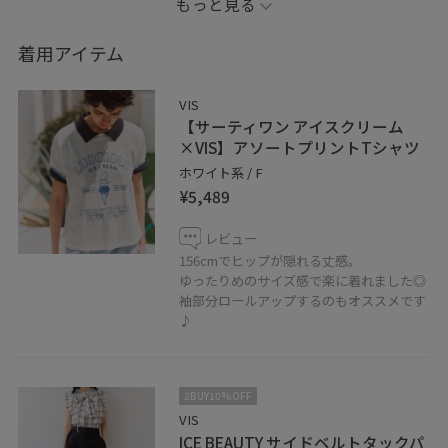
もっと見る
LINEで京阪百貨店VISスタッフにご相談は【友だち追加】
をタップ！！
着用アイテム
VIS
【サーティワン アイスクリーム
×VIS】アソートプリントTシャツ
ホワイト系 / F
¥5,489
レビュー
156cmでヒップが隠れる丈感。
ゆったりめのサイズ感で楽に着れました◎
袖部分ロールアップするのもオススメです
♪
2BUY10%OFF
VIS
ICE BEAUTY サイドベルトタックパ