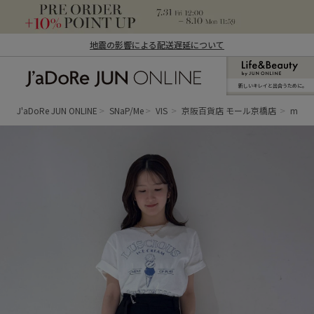
地震の影響による配送遅延について
新しいキレイと出合うために。
J'aDoRe JUN ONLINE（ジャドール ジュ
ン オンライン）
J'aDoRe JUN ONLINE
SNaP/Me
VIS
京阪百貨店 モール京橋店
misak