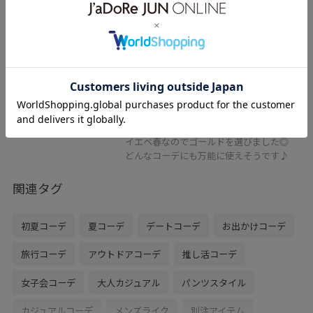
VIS
ハートリングトップチェーンネッ
クレス
ゴールド / F
¥2,189
レビュー
程よく存在感あります！
イエベ春なのでゴールドを選びました◎
どんなコーデにも万能に使えそうです♪
関連タグ
初夏コーデ
夏コーデ
デートコーデ
お出かけコーデ
旅行コーデ
アウトドアコーデ
推し活コーデ
女子会コーデ
大人カジュアル
パンツスタイル
カジュアルコーデ
メンズライク
別注アイテム