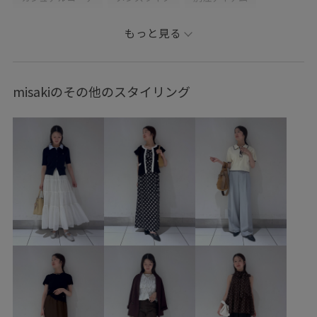
コラボアイテム
VIS
ナチュラル
イエベ春
混合
もっと見る
トップス
Tシャツ/カットソー
パンツ
バッグ
ショルダーバッグ
シューズ
パンプス
アクセサリー
misakiのその他のスタイリング
ネックレス
BVA36060
BVM76200
BVS16150
BVX46040
BVZ16270
26_31collaboration
ICEBEAUTY
Tシャツ
UVケア
vis_26ss_summergoods
vis_26ss_summertops
vis_br31
vis_okazakisae_june
vis_okazakisae_may
Wbag_pickup
Wshoes_pickup
きちんと感
こなれ感
さらっと着れる
さらりとした
イラスト
インソール
オーバーサイズ
カジュアル
カットソー