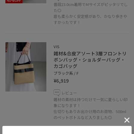
40%OFF
普段23.0cm着用でMサイズがピッタリでし
た◎
底も柔らかく安定感があり、かなり歩きや
すかったです！
VIS
雑材&合皮アソート3層フロントリ
ボンバッグ・ショルダーバッグ・
カゴバッグ
ブラック系 / F
¥6,919
レビュー
雑材の素材は持つだけで一気に夏らしい印
象になります！
仕切りもありお出かけ用のお荷物、500ml
のペットボトルなど入りました◎