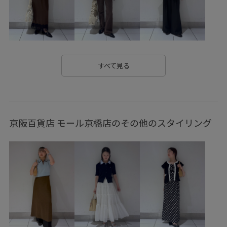
カラーデニム
クッション
コラボ
コーディネートのアクセント
サテン
サングラス
シャツ
シンプル
シンプルコーデ
スカート
すべて見る
ストーン
タック
チェーン
デザインがポイント
デニムに合わせる
トレンド
トレンド感
ニット
京阪百貨店 モール京橋店のその他のスタイリング
ネイル
フィット感
プリントTシャツ
ベルト
ベーシック
ポスター
ポップ
ポーチ
マーブル
メッシュ
ヴィンテージ
ヴィンテージ感
伸縮性
別注
大人っぽい
安定感
抜け感
接触冷感
歩きやすい
洗濯機で洗える
涼しげ
程よい肉感
華やか
落ち感
薄手
透け感