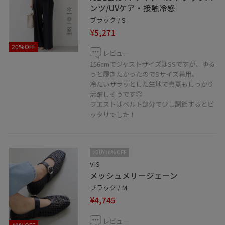
ンツ/UVケア・接触冷感
ブラック / S
¥5,271
20%OFF
レビュー
156cmでジャストサイズはSSですが、ゆる
っと履きたかったのでSサイズ着用。
冷たいサラッとした生地で真夏もしっかり
活躍しそうです◎
ウエストはベルト部分で少し調節するとピ
ッタリでした！
2BUY10%OFF
VIS
メッシュメリージェーン
ブラック / M
¥4,745
レビュー