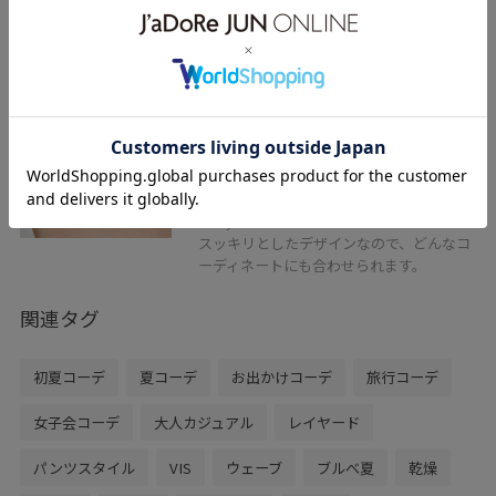
VIS
2WAYチョーカーネックレス
シルバー / F
¥2,959
レビュー
2wayで使えるチョーカーネックレス。
スッキリとしたデザインなので、どんなコ
ーディネートにも合わせられます。
関連タグ
初夏コーデ
夏コーデ
お出かけコーデ
旅行コーデ
女子会コーデ
大人カジュアル
レイヤード
パンツスタイル
VIS
ウェーブ
ブルべ夏
乾燥