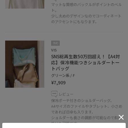
マットな質感のバックルがポイントのベル
ト。
少し太めのデザインなのでコーディネート
のアクセントにもなります。
予約
VIS
SNS総再生数50万回超え！【A4対
応】保冷機能つきショルダートー
トバッグ
グリーン系 / F
¥7,909
レビュー
保冷ポーチ付きのショルダーバッグ。
A4サイズのファイルやタブレット、小さめ
であれば日傘も入ります。
ショルダーも長さの調節が可能なので斜め
掛けも可能です。