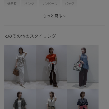
低身長
パンツ
ワンピース
バッグ
ショルダーバッグ
シューズ
パンプス
もっと見る
ファッション雑貨
ベルト
アクセサリー
ネックレス
BVA36060
BVE36140
BVS16130
BVW16010
k.のその他のスタイリング
BVX36040
BVZ16300
1枚でも着れる
1枚で完成
2WAYで使える
Tシャツ
vis_26ss_summergoods
vis_26ss_summertops
vis_br31
vis_okazakisae_june
vis_okazakisae_may
Wbag_pickup
Wshoes_pickup
こなれ感
インソール
ウエストがゴム
ウエストタック
ウエスト切り替え
カジュアル
カットソー
カラーバリエーション豊富
クッション