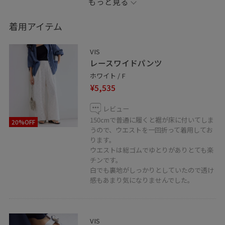
もっと見る
※記載の無いアイテムはスタッフの私物です。
着用アイテム
LINEで在庫のお問い合わせや商品、
VIS
コーディネートのご相談など是非お気軽に
レースワイドパンツ
お問い合わせくださいませ。
ホワイト / F
LINEでアトレ大井町VISスタッフにご相談は
¥5,535
【友だち追加】をタップ！！
レビュー
150cmで普通に履くと裾が床に付いてしま
20%OFF
うので、ウエストを一回折って着用してお
ります。
ウエストは総ゴムでゆとりがありとても楽
チンです。
白でも裏地がしっかりとしていたので透け
感もあまり気になりませんでした。
VIS