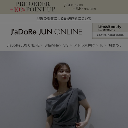
地震の影響による配送遅延について
新しいキレイと出合うために。
J'aDoRe JUN ONLINE（ジャドール ジュ
ン オンライン）
J'aDoRe JUN ONLINE
SNaP/Me
VIS
アトレ大井町
k.
初夏のリラ