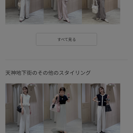
Web限定カラー
Wpickup_items
Wshoes_pickup
お出かけ用
お手入れしやすい
お気に入りアイテム_pickup
きれいに見える
きれいめ
すべて見る
こなれ感
さらりとした
みんながチェックしているアイテム_pickup
やや長め
天神地下街のその他のスタイリング
イージーケア
エコバッグ
カジュアル
カジュアルすぎない
クッション
シアー
シワになりにくい
ジャケット
スウェット
スカート
スカーフ
スラックス
セットアップ
セットアップ対象商品
ソフトタッチ
タック
デイリーで活躍
デニムとの相性抜群
トレンド