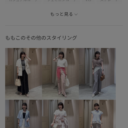
ブルべ夏
混合
トップス
ポロシャツ
パンツ
もっと見る
バッグ
ショルダーバッグ
シューズ
パンプス
財布/小物
バンダナ/スカーフ
BVA16010
BVM16340
ももこのその他のスタイリング
BVN16040
BVS36100
BVX36070
0318PRESS対象商品
26officecasual
26SSceremony
2WAYで使える
BVX44070_BVX36070
Ssize_akisuda
Tシャツ
VIS_2026SS_POLO
VIS_2026SS_POLO2
VIS_26SS
vis_26ssbag
vis_26ss_summergoods
vis_26ss_summertops
VIS_ceremony_2026
vis_okazakisae_june
vis_okazakisae_may
vis_pickuppants
VIS_smallsize
WEB限定