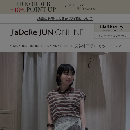
地震の影響による配送遅延について
新しいキレイと出合うために。
J'aDoRe JUN ONLINE（ジャドール ジュ
ン オンライン）
J'aDoRe JUN ONLINE
SNaP/Me
VIS
天神地下街
ももこ
シアート