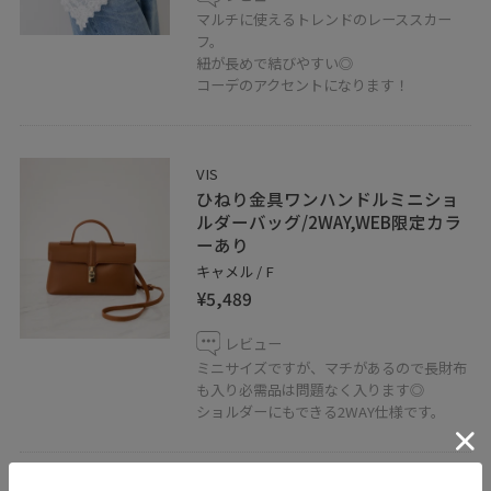
マルチに使えるトレンドのレーススカー
フ。
紐が長めで結びやすい◎
コーデのアクセントになります！
VIS
ひねり金具ワンハンドルミニショ
ルダーバッグ/2WAY,WEB限定カラ
ーあり
キャメル / F
¥5,489
レビュー
ミニサイズですが、マチがあるので長財布
も入り必需品は問題なく入ります◎
ショルダーにもできる2WAY仕様です。