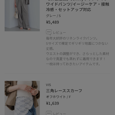
ワイドパンツ/イージーケア・接触
冷感・セットアップ対応
グレー / S
¥5,489
レビュー
毎年大好評のリネンライクパンツ。
Sサイズで裸足でギリギリ地面につかない
丈感。
ウエストの調整ができ、さらっとした素材
なので真夏でも蒸れずに着用できます！
一枚は持っておきたいアイテムです。
VIS
三角レーススカーフ
オフホワイト / F
¥1,639
レビュー