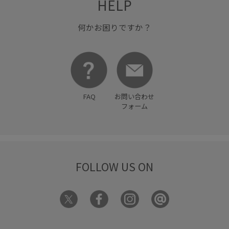
HELP
着心地が良い
美easy
美easy_linen_ALL
何かお困りですか？
美easyリネンライク
美シルエット
薄手
衝撃吸収
財布
透け感
長財布
限定カラー
靴下
高級感
FAQ
お問い合わせ
フォーム
FOLLOW US ON