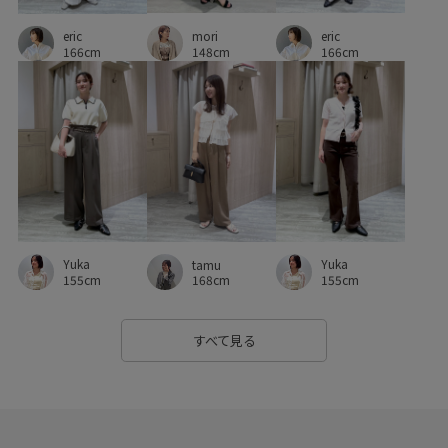
mori
eric
ドライ
ドライタッチ
ニット
ニット素材
eric
148cm
166cm
166cm
ニュアンスがある
ネイル
ハンカチ
ビスチェ
ピンタック
フォーマル
フォーマルシーン
フレンチスリーブ
ブラウス
ベルト
ベーシック
ボーダー
ポリエステル
マニッシュ
リネン
レイヤードスタイル
ロングスカート
ワイドパンツ
Yuka
Yuka
tamu
伸縮性
低反発
入園式
冷んやり
卒園式入学式
155cm
155cm
168cm
卒業式入学式
取り外し可能
取り外し可能なショルダー
すべて見る
合わせやすい
女性らしさ
履きやすい
幅広
抜け感
接触冷感
歩きやすい
洗濯OK
洗濯機で洗える
甲高
疲れにくい
着やすい