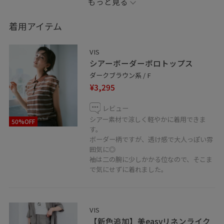
もっと見る
▷❤︎ボタンを押していただくと、【お気に入り】タブから
着用アイテム
投稿をご覧頂きやすくなります！ぜひお試しください❤︎
フォローもしてくださると嬉しいです！^_^
VIS
シアーボーダーポロトップス
▷LINE
ダークブラウン系 / F
LINEで在庫のお問い合わせや商品、コーディネートのご
¥3,295
相談など是非お気軽にお問い合わせくださいませ。
レビュー
LINEで天神地下街VISスタッフにご相談は【友だち追加】
シアー素材で涼しく軽やかに着用できま
50%OFF
をタップ！！
す。
ボーダー柄ですが、透け感で大人っぽい雰
囲気に◎
袖は二の腕に少しかかる位なので、そこま
で気にせずに着れました。
VIS
【新色追加】美easyリネンライク