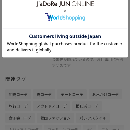
VIS
グルカフラットシューズ
キナリ / M
¥4,151
レビュー
Sだとつま先の幅がかなりキツかったの
40%OFF
で、ワンサイズ上げてMを着用。中敷を入
れれば問題なく履けました◎
つま先が隠れているので、お仕事用にもお
すすめです
関連タグ
初夏コーデ
夏コーデ
デートコーデ
お出かけコーデ
旅行コーデ
アウトドアコーデ
推し活コーデ
女子会コーデ
韓国ファッション
パンツスタイル
カジュアルコーデ
フェミニンコーデ
VIS
ストレート