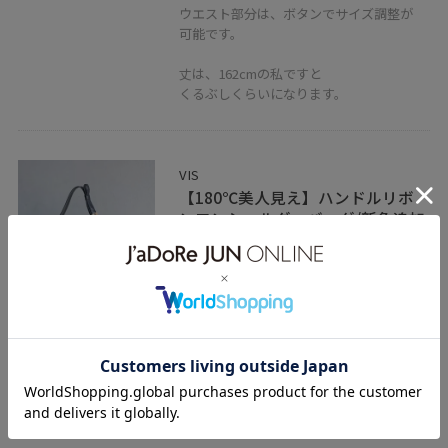
ウエスト部分は、ボタンでサイズ調整が
可能です。
丈は、162cmの私ですと
くるぶしくらいになります。
VIS
【180℃美人見え】ハンドルリボ
ンワンショルダーバッグ/新色追加
ブラック / F
¥5,929
レビュー
ショルダー部分がリボンになっていて可愛
いです。
小さめの財布、スマホが入る大きさです！