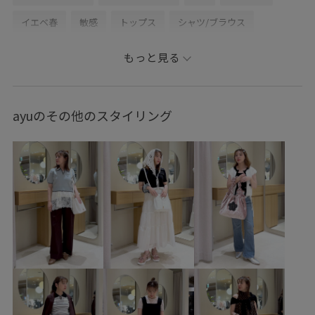
イエベ春
敏感
トップス
シャツ/ブラウス
ジャケット/アウター
テーラードジャケット
パンツ
もっと見る
バッグ
ショルダーバッグ
シューズ
パンプス
BVA16010
BVH36110
BVS36100
BVV36100
ayuのその他のスタイリング
BVX45260
26officecasual
26SSceremony
Ssize_akisuda
Tシャツ
VIS_2026SS_POLO
VIS_2026SS_POLO2
VIS_26SS
vis_26ssbag
vis_26ss_summertops
vis_br31
VIS_ceremony_2026
VIS_hotbeauty_styling
vis_okazakisae_june
vis_okazakisae_may
vis_pickuppants
vis_shikanoma
VIS_smallsize
Wpickup_items
Wshoes_pickup