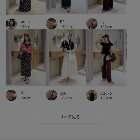
マニッシュ
マルチに活躍
マーメイドスカート
REI
ayu
リネン
ロングスカート
ワイドパンツ
ワイドボトム
tamaki
158cm
162cm
152cm
ワンショルダー
低反発
入園式
内ポケット
冷んやり
卒園式入学式
卒業式入学式
取り外し可能
女性らしさ
小さいポーチ
履きやすい
抜け感
接触冷感
春夏
普段使い
歩きやすい
毎シーズン
洗濯OK
洗濯機で洗える
甲高
疲れにくい
REI
ayu
Etsuko
着心地が良い
美easy
美easy_linen_ALL
158cm
162cm
165cm
美easyリネンライク
美シルエット
薄手
衝撃吸収
すべて見る
財布
軽い着心地
透け感
長財布
限定カラー
靴下