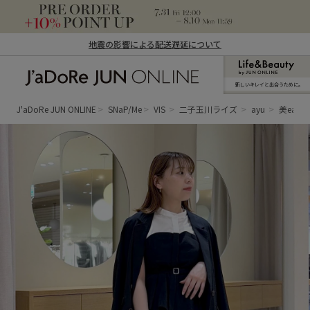
地震の影響による配送遅延について
新しいキレイと出合うために。
J'aDoRe JUN ONLINE（ジャドール ジュ
ン オンライン）
J'aDoRe JUN ONLINE
SNaP/Me
VIS
二子玉川ライズ
ayu
美eas