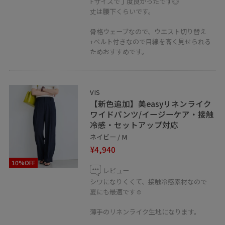
Fサイズで丁度良かったです◎
丈は腰下くらいです。
骨格ウェーブなので、ウエスト切り替え
+ベルト付きなので目線を高く見せられる
ためおすすめです。
VIS
【新色追加】美easyリネンライク
ワイドパンツ/イージーケア・接触
冷感・セットアップ対応
ネイビー / M
¥4,940
10%OFF
レビュー
シワになりくくて、接触冷感素材なので
夏にも最適です☺︎
薄手のリネンライク生地になります。