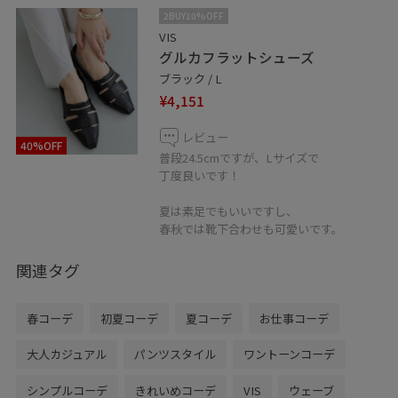
2BUY10%OFF
VIS
グルカフラットシューズ
ブラック / L
¥4,151
レビュー
40%OFF
普段24.5cmですが、Lサイズで
丁度良いです！
夏は素足でもいいですし、
春秋では靴下合わせも可愛いです。
関連タグ
春コーデ
初夏コーデ
夏コーデ
お仕事コーデ
大人カジュアル
パンツスタイル
ワントーンコーデ
シンプルコーデ
きれいめコーデ
VIS
ウェーブ