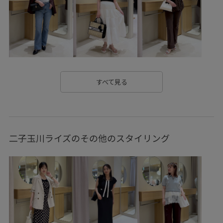
お手入れしやすい
お気に入りアイテム_pickup
きちんと感
きれいに見える
さらりとした
みんながチェックしているアイテム_pickup
やや長め
イージーケア
エコバッグ
オフィス
カジュアル
すべて見る
キャミワンピース
クッション
シワになりにくい
ジャケット
スカート
スラックス
セットアップ
二子玉川ライズのその他のスタイリング
セットアップ対象商品
ソフトタッチ
タック
デイリーで活躍
デニムとの相性抜群
ニュアンスがある
ネイル
ビスチェ
ピンタック
フォーマル
フォーマルシーン
ブラウス
ベルト
ベーシック
ペプラム
ボックスシルエット
ポリエステル
ポーチ