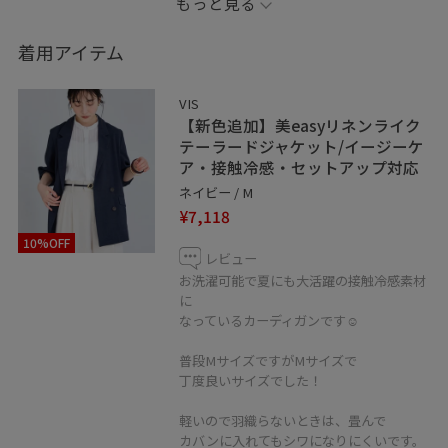
もっと見る
ネイビーやブラックで統一しました。
着用アイテム
＿＿＿＿＿＿＿＿＿＿＿＿＿＿＿＿＿＿＿＿
VIS
LINEで在庫のお問い合わせや商品、
【新色追加】美easyリネンライク
コーディネートのご相談など
テーラードジャケット/イージーケ
ア・接触冷感・セットアップ対応
是非お気軽にお問い合わせください◎
ネイビー / M
LINEで二子玉川ライズVISスタッフにご相談は【友だち追
¥7,118
加】をタップ！！
10%OFF
レビュー
お洗濯可能で夏にも大活躍の接触冷感素材
に
なっているカーディガンです☺︎
＿＿＿＿＿＿＿＿＿＿＿＿＿＿＿＿＿＿＿
普段MサイズですがMサイズで
丁度良いサイズでした！
お気に入りのショップ、スタッフ、スタイリングは
軽いので羽織らないときは、畳んで
♡を押していただければ【お気に入り】から
カバンに入れてもシワになりにくいです。