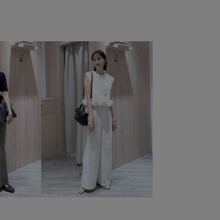
ertops
vis_okazakisae_june
vis_okazakisae_may
ALE
Wbag_pickup
Wtops_pickup
お手入れしやすい
り
さらりとした
オフィス
オフィスカジュアル
ャツ
シンプルコーデ
ジャケット
スタイルアップ
スラックス
セット
セットアップ
セットアップ対象商品
ド
ニット
ニットカーディガン
ニット素材
ラジャー
ベルト
ベーシック
ポリエステル
ドスタイル
上品
伸縮性
別注
別注アイテム
り外し可能なショルダー
吸水速乾
幅広
接触冷感
着回しやすい
着心地が良い
程よいゆとり
細見え
軽くて柔らかい
透け感
長財布
高級感