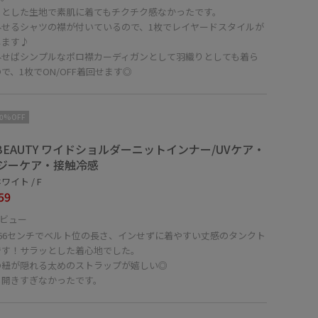
ッとした生地で素肌に着てもチクチク感なかったです。
外せるシャツの襟が付いているので、1枚でレイヤードスタイルが
します♪
外せばシンプルなポロ襟カーディガンとして羽織りとしても着ら
で、1枚でON/OFF着回せます◎
10%OFF
E BEAUTY ワイドショルダーニットインナー/UVケア・
ジーケア・接触冷感
ワイト / F
59
ビュー
166センチでベルト位の長さ、インせずに着やすい丈感のタンクト
です！サラッとした着心地でした。
の紐が隠れる太めのストラップが嬉しい◎
も開きすぎなかったです。