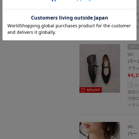
レ
とにか
コンパ
ショ
2BUY
VIS
パー
ブラック
¥4,1
レ
40%OFF
普段2
内側
ペタ
VIS
ハー