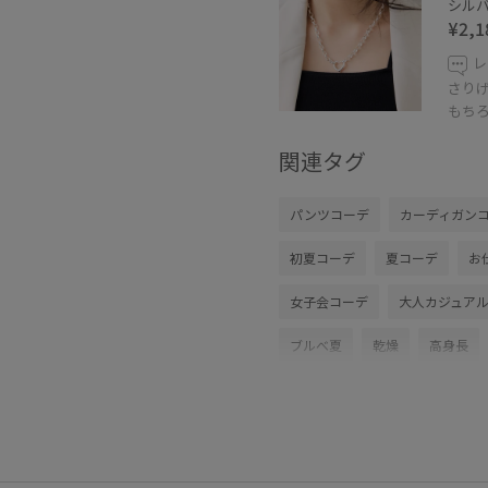
シルバー
¥2,1
レ
さり
もち
関連タグ
パンツコーデ
カーディガン
初夏コーデ
夏コーデ
お
女子会コーデ
大人カジュア
ブルべ夏
乾燥
高身長
バッグ
ショルダーバッグ
BVK76110
BVS36200
B
ICEBEAUTY
LightAiry
T