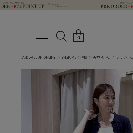
0
J'aDoRe JUN ONLINE
SNaP/Me
VIS
天神地下街
eric
大