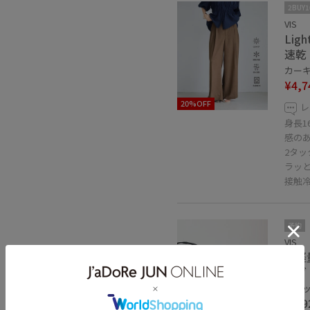
2BUY
VIS
Li
速乾
カーキ系
¥4,7
20%OFF
レ
身長
感の
2タ
ラッ
接触
予約
VIS
【軽
ッグ
ブラック
¥5,9