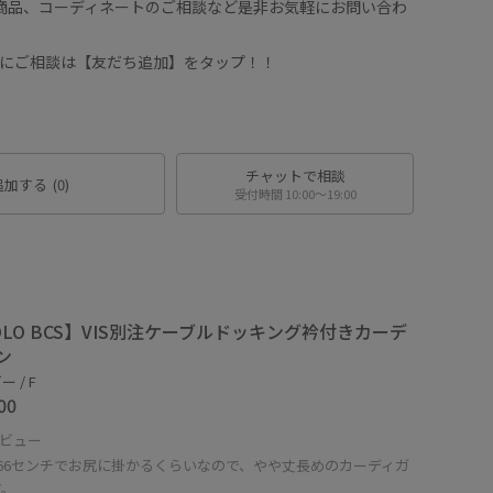
や商品、コーディネートのご相談など是非お気軽にお問い合わ
ッフにご相談は【友だち追加】をタップ！！
チャットで相談
追加する
(0)
受付時間 10:00〜19:00
OLO BCS】VIS別注ケーブルドッキング衿付きカーデ
ン
 / F
00
ビュー
166センチでお尻に掛かるくらいなので、やや丈長めのカーディガ
す。