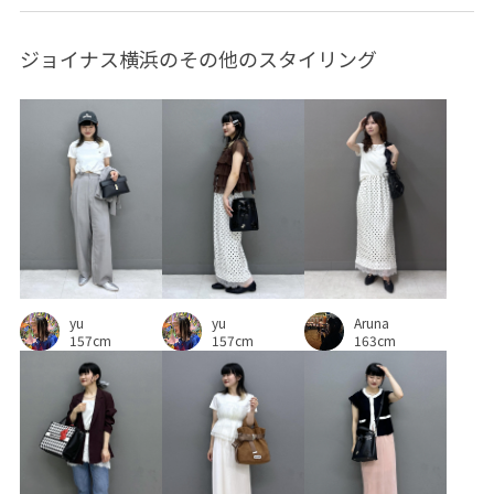
セットアップ
セットアップ対象商品
タック
ダウン
ジョイナス横浜のその他のスタイリング
チャンキーヒール
トレンド
パンツにもスカートにも
ピンタック
フェイクスエード
フェイクレザー
フレアスカート
ブラウス
ベーシック
ボイル
ポリエステル
ワンピース
上品
冷んやり
取り外し可能
取り外し可能なショルダー
吸水速乾
安定感
幅広
接触冷感
歩きやすい
洗濯機で洗える
涼しげ
爽やか
着やすい
yu
yu
Aruna
157cm
157cm
163cm
着心地が良い
秋冬
程よいゆとり
華やか
薄手
透け感
長財布
靴下
高級感