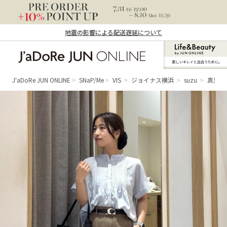
地震の影響による配送遅延について
新しいキレイと出合うために。
J'aDoRe JUN ONLINE（ジャドール ジュ
ン オンライン）
J'aDoRe JUN ONLINE
SNaP/Me
VIS
ジョイナス横浜
suzu
真夏の