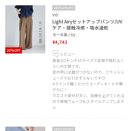
アイテムやコーディネートをいつでもすぐにチェックで
2BUY10%OFF
きます♪
VIS
Light Airyセットアップパンツ/UV
LINEで在庫のお問い合わせや商品、コーディネートのご
ケア・接触冷感・吸水速乾
相談など是非お気軽にお問い合わせくださいませ。
カーキ系 / SS
LINEでラゾーナ川崎VISスタッフにご相談は【友だち追
¥4,743
加】をタップ！！
20%OFF
レビュー
身長152センチSSサイズで足首が隠れるく
らいの丈感です。
足の甲には裾がつかないので、フラットシ
ューズでも引きずらないです◎
Aラインで履くだけでコーディネートが華
やかに！
ウエスト部分が太く、目線を上げてくれる
ので骨格ウェーブもスタイルアップします
☺︎
2BUY10%OFF