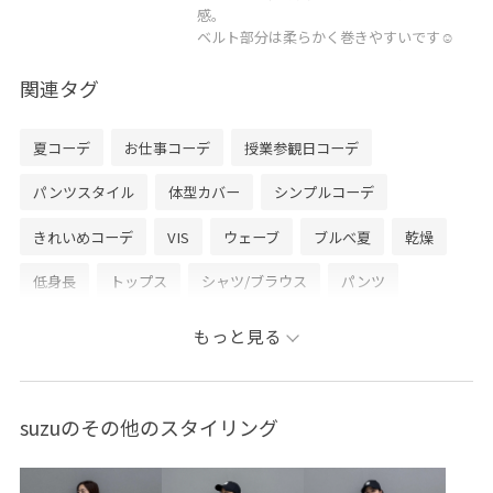
感。
ベルト部分は柔らかく巻きやすいです☺︎
関連タグ
夏コーデ
お仕事コーデ
授業参観日コーデ
パンツスタイル
体型カバー
シンプルコーデ
きれいめコーデ
VIS
ウェーブ
ブルべ夏
乾燥
低身長
トップス
シャツ/ブラウス
パンツ
バッグ
ショルダーバッグ
シューズ
サンダル
もっと見る
ファッション雑貨
ベルト
BVA16040
BVH36160
BVS36200
BVW66200
BVX45140
suzuのその他のスタイリング
0318PRESS対象商品
26officecasual
2WAYで使える