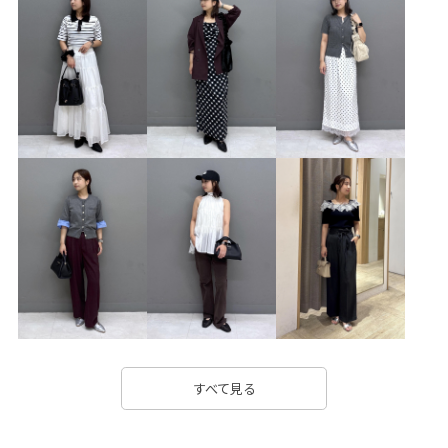
blouse_pickup
LightAiry
UVケア
VIS_2026SS_POLO2
VIS_26SS
vis_26ss_summergoods
vis_26ss_summertops
VIS_hotbeauty_styling
vis_pickuppants
vis_pickuptops
VIS_restockbag
vis_white_bag
WEB限定
Wshoes_pickup
きちんと感
さっと羽織れる
さらっとした肌触り
さらりとした
オフィス
オフィスカジュアル
オーバーサイズ
カジュアル
カップ付き
キャミソール
クッション
コート
サイズ調整
ジャケット
スエード
スカート
スタイルアップ
すべて見る
スッキリ
スッキリ見え
ストラップ
セット