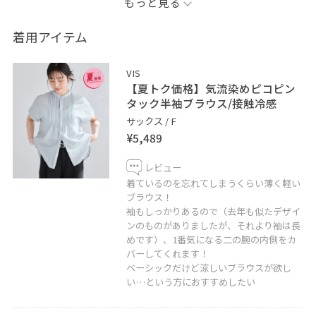
もっと見る
ハイウエストデザインで骨格ウェーブのスタイルアップ
におすすめです☺︎
着用アイテム
ブラウスは前を開けてインナーにキャミソール、ボトム
スをカジュアルなものに変えると普段使いもできます！
VIS
パンツはセットアップのジャケット（BVV36200）がござ
【夏トク価格】気流染めピコピン
います。
タック半袖ブラウス/接触冷感
着回しコーディネートを載せてますので、ぜひご覧くだ
サックス / F
¥5,489
さい！
レビュー
※記載のないものは全て私物です
着ているのを忘れてしまうくらい薄く軽い
ブラウス！
袖もしっかりあるので（去年も似たデザイ
Instagramやってます！ぜひフォローしてください♡
ンのものがありましたが、それより袖は長
→@su2u_.s2
めです）、1番気になる二の腕の内側をカ
骨格・顔・カラー診断は、店舗スタッフが診断できます
バーしてくれます！
ので、是非店頭でお気軽にご相談ください。
ベーシックだけど涼しいブラウスが欲し
い…という方におすすめしたい
♡お気に入り登録やフォローしていただくと、気になる