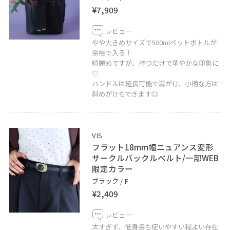
¥7,909
レビュー
やや大きめサイズで500mlペットボトルが
余裕で入る！
綺麗めですが、持つだけで華やかな印象に
♡
ハンドルは延長可能で肩がけ、小柄な方は
斜めがけもできます◎
VIS
フラット18mm幅ニュアンス変形
サークルバックルベルト/一部WEB
限定カラー
ブラック / F
¥2,409
レビュー
太すぎず、低身長も使いやすい程よい存在