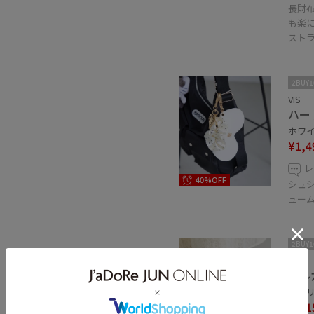
長財
も楽
スト
2BUY
VIS
ハー
ホワイト
¥1,4
レ
40%OFF
シュ
ュー
2BUY
VIS
グル
キナリ 
¥4,1