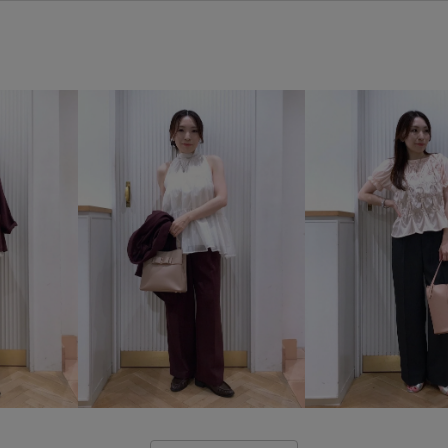
vis_white_bag
Wbottoms_p
お気に入りアイテム_pickup
みんながチェックしているアイテム_
クッション
コート
サテ
スエード
スラックス
セ
デイリーで活躍
デニムとの
ニュアンスがある
ネイル
フロントボタン
ブラウス
マニッシュ
マーメイドスカ
ワイドパンツ
上品
二の
冷んやり
切り替え
取り