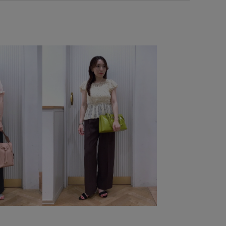
ickup
Wshoes_pickup
お手入れしやすい
きれいに見える
さらっとした表面
さらりとした
pickup
やや長め
イージーケア
カジュアル
ン
シュシュ
シワになりにくい
ジャケット
ットアップ
セットアップ対象商品
ソフトタッチ
ダウン
相性抜群
デニムパンツ
ドット柄
ニット
パンツ
ビスチェ
フェイクスエード
フェイクレザー
ベルト
ベーシック
ボタンがポイント
ポリエステル
ート
メッシュ
リネン
ロングスカート
腕が隠れる
伸縮性
低反発
便利なアイテム
外し可能
取り外し可能なショルダー
女性らしさ
抜け感