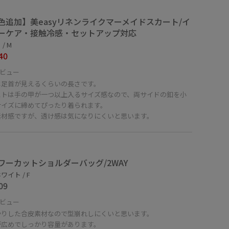
色追加】美easyリネンライクマーメイドスカート/イ
ーケア・接触冷感・セットアップ対応
/ M
40
ビュー
は足首が見えるくらいの長さです。
ストは手の甲が一つ以上入るサイズ感なので、両サイドの釦を小
サイズに締めてぴったり着られます。
素材感ですが、透け感は気になりにくいと思います。
ワーカットショルダーバッグ/2WAY
ワイト / F
09
ビュー
かりした合皮素材なので型崩れしにくいと思います。
が広めでしっかり容量があります。