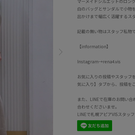
マーメイドシルエットのロン
白のバッグとサンダルで小物
出かけまで幅広く活躍するス
記載の無い物はスタッフ私物
【information】
Instagram→rena4.vis
お気に入りの投稿やスタッフ
気に入り】タブから、投稿を
また、LINEで在庫のお問い
合わせくださいませ。
LINEで札幌アピアVISスタ