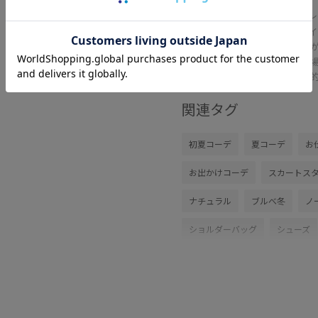
レ
40%OFF
Mサ
しゃ
せる
比較
関連タグ
初夏コーデ
夏コーデ
お
お出かけコーデ
スカートス
ナチュラル
ブルべ冬
ノ
ショルダーバッグ
シューズ
BVC36100
BVK36070
B
Ssize_akisuda
Tシャツ
VIS_hotbeauty_styling
vis_