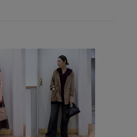
玉になりにくい
洗濯OK
洗濯機で洗える
爽やか
やすい
着心地が良い
秋冬
程よい肉感
細見え
美easyリネンライク
美シルエット
胸ポケット
薄手
靴下
高級感