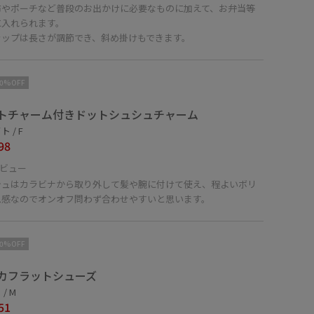
布やポーチなど普段のお出かけに必要なものに加えて、お弁当等
に入れられます。
ラップは長さが調節でき、斜め掛けもできます。
10%OFF
トチャーム付きドットシュシュチャーム
 / F
98
ビュー
シュはカラビナから取り外して髪や腕に付けて使え、程よいボリ
ム感なのでオンオフ問わず合わせやすいと思います。
10%OFF
カフラットシューズ
/ M
51