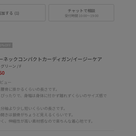
チャットで相談
追加する
(1)
受付時間 10:00〜19:00
10%OFF
ーネックコンパクトカーディガン/イージーケア
グリーン / F
50
ビュー
は腰骨に掛かるくらいの長さです。
はぴったりで、身幅は身体に付かず離れずくらいのサイズ感で
五分袖より少し短いくらいの長さです。
の開きは鎖骨がちょうど見えるくらいです。
かく、伸縮性が高い素材感なので楽ちんな着心地です。