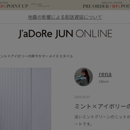
地震の影響による配送遅延について
JaDoRe JUN ONLINE
ミント×アイボリーの爽やかマーメイドスタイル
rena
156cm
2026.05.07
ミント×アイボリー
淡いミントグリーンのニット
ートです。