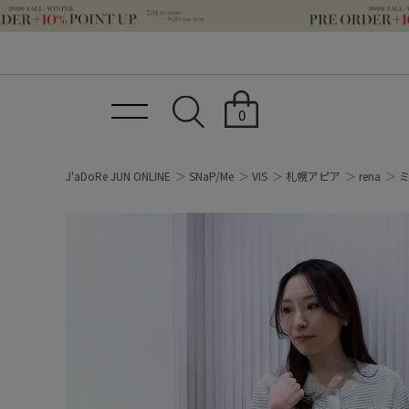
0
J'aDoRe JUN ONLINE
SNaP/Me
VIS
札幌アピア
rena