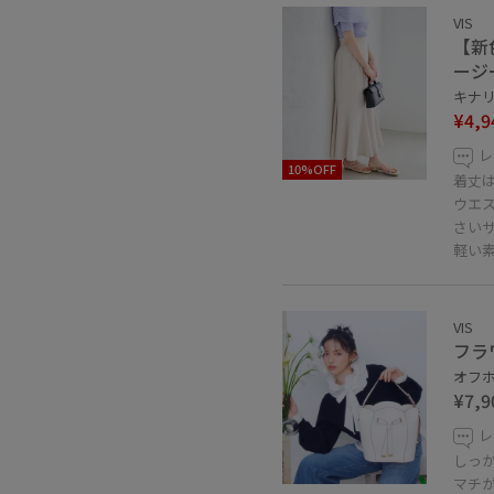
VIS
【新
ージ
キナリ 
¥4,9
レ
10%OFF
着丈
ウエ
さい
軽い
VIS
フラ
オフホ
¥7,9
レ
しっ
マチ