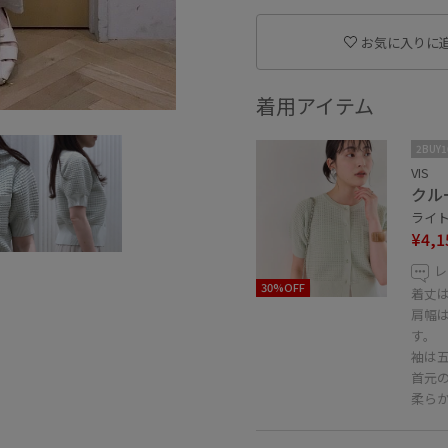
お気に入りに
着用アイテム
2BUY
VIS
クル
ライト
¥4,1
レ
30%OFF
着丈
肩幅
す。
袖は
首元
柔ら