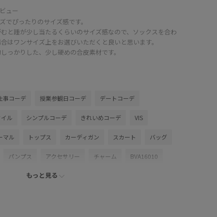
ビュー
イズでぴったりのサイズ感です。
がむと踵が少し当たるくらいのサイズ感なので、ソックスを合わ
場合はワンサイズ上をお選びいただくと良いと思います。
的しっかりした、少し硬めの合皮素材です。
仕事コーデ
授業参観日コーデ
デートコーデ
タイル
シンプルコーデ
きれいめコーデ
VIS
ーマル
トップス
カーディガン
スカート
バッグ
パンプス
アクセサリー
チャーム
BVA16010
もっと見る
VX45140
BVZ16280
2WAYで使える
MSpecial_pickup
VIS_2026SS_POLO
VIS_2026SS_POLO2
VIS_26SS
okazakisae_may
VIS_restockbag
VIS_smallsize