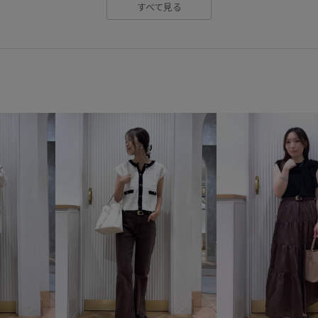
すべて見る
接触冷感
歩きやすい
毛
甲高
疲れにくい
着回し
美easy
美easy_linen_ALL
衝撃吸収
透け感
長財布