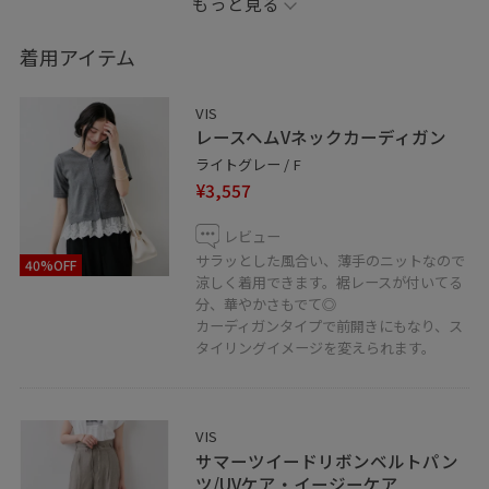
もっと見る
※記載のないものは私物となります。
着用アイテム
VIS
お気に入りのスタイリングは、
レースヘムVネックカーディガン
♡を押していただければ【お気に入り】から
ライトグレー / F
すぐにご覧いただけます◎
¥3,557
参考にしていただけると嬉しいです。
レビュー
＿＿＿＿＿＿＿＿＿＿＿＿＿＿＿＿＿＿＿＿
サラッとした風合い、薄手のニットなので
40%OFF
LINEで在庫のお問い合わせや商品、
涼しく着用できます。裾レースが付いてる
コーディネートのご相談など
分、華やかさもでて◎
カーディガンタイプで前開きにもなり、ス
是非お気軽にお問い合わせください◎
タイリングイメージを変えられます。
LINEで二子玉川ライズVISスタッフにご相談は
【友だち追加】をタップ！！
VIS
サマーツイードリボンベルトパン
ツ/UVケア・イージーケア