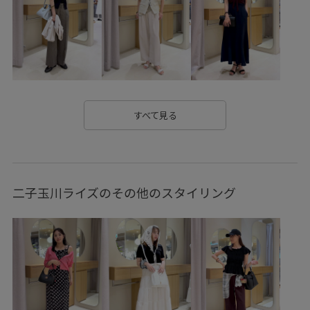
オールインワン
カジュアル
カップ付き
コットン
コラボ
コラボアイテム
ゴム仕様
シアー
シャツ
ジャケット
スタイリング
スッキリ
ストラップ
ストレッチ性
ストーン
スラックス
タック
すべて見る
ツイード素材
テレコ素材
デイリー使い
デニムスタイル
ドライ
フリーサイズ
ブラック
二子玉川ライズのその他のスタイリング
ベルト
ベーシック
ホワイト
ポケット付き
ポリエステル
リュック
リラックス感
ロゴ刺繍
ワンピース
伸縮性
別注
別注アイテム
別注コラボバッグ
刺繍がかわいい
合わせやすい
定番
幅広
快適
旅行
普段使い