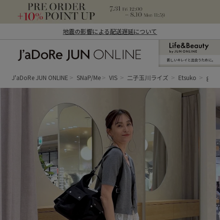
地震の影響による配送遅延について
新しいキレイと出合うために。
J'aDoRe JUN ONLINE（ジャドール ジュ
ン オンライン）
J'aDoRe JUN ONLINE
SNaP/Me
VIS
二子玉川ライズ
Etsuko
gray