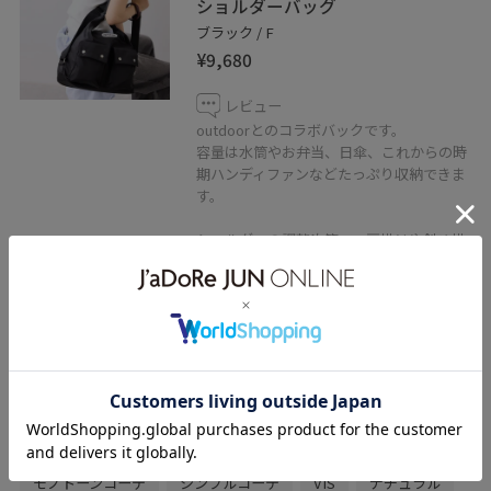
ショルダーバッグ
ブラック / F
¥9,680
レビュー
outdoorとのコラボバックです。
容量は水筒やお弁当、日傘、これからの時
期ハンディファンなどたっぷり収納できま
す。
ショルダーの調整次第で、肩掛けや斜め掛
け、リュックタイプに変わり、身動きが軽
くなります。
関連タグ
春コーデ
初夏コーデ
夏コーデ
お出かけコーデ
旅行コーデ
大人カジュアル
パンツスタイル
モノトーンコーデ
シンプルコーデ
VIS
ナチュラル