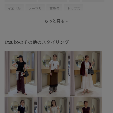
イエベ秋
ノーマル
高身長
トップス
カーディガン
キャミソール
パンツ
バッグ
もっと見る
ショルダーバッグ
BVF34030
BVK16130
BVS16050
BVX76110
26officecasual
3WAYで使える
3色展開
Etsukoのその他のスタイリング
Exclusive_GW
Ssize_akisuda
Tシャツ
UVケア
VIS_2026SS_POLO
vis_gramicci24ss
vis_gw0426
VIS_outdoor
VIS_outdoor2
vis_pickuppants
vis_pickuptops
vis_prince24ss
VIS_smallsize
vis_STAYC240502
VIS_TIMESALE
Wpickup_items
Wtops_pickup
きれいめ
さらりとした
アクセント
インナーとして
イージーケア
オフホワイト