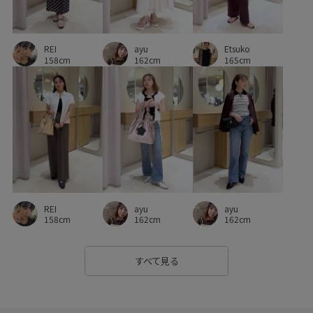
普段使いも出来る
楽ちん
洗濯機で洗える
REI
ayu
Etsuko
活躍するアイテム
着丈が選べる
着心地が良い
158cm
162cm
165cm
美easyスタイル
薄手
軽くて使いやすい
軽やかな素材感
REI
ayu
ayu
158cm
162cm
162cm
すべて見る