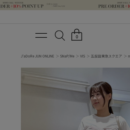
0
J'aDoRe JUN ONLINE
SNaP/Me
VIS
五反田東急スクエア
m