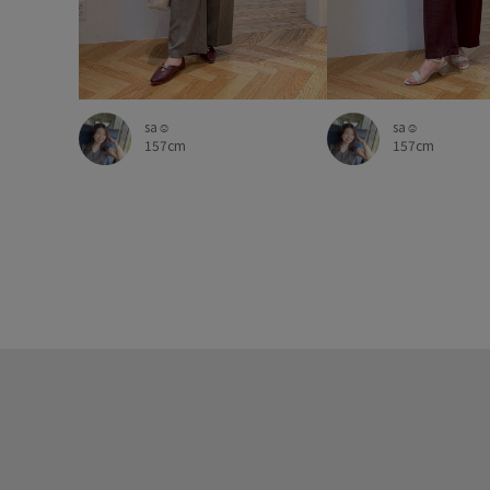
sa☺︎
sa☺︎
157cm
157cm