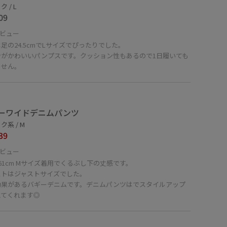
 / L
09
ビュー
足の24.5cmでLサイズでぴったりでした。
ンがかわいいパンプスです。クッション性もあるので1日履いても
ません。
ーワイドデニムパンツ
ク系 / M
39
ビュー
61cm Mサイズ着用でくるぶし下の丈感です。
ストはジャストサイズでした。
効果があるバギーデニムです。デニムパンツはでスタイルアップ
えてくれます◎