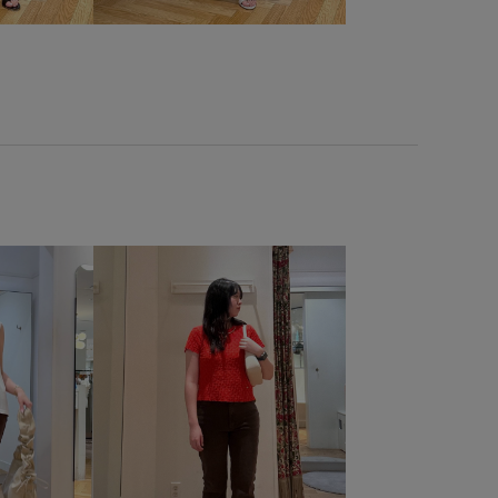
イドシルエット
ワイドパンツ
ワンショルダー
ヴィンテージ感
上品
伸縮性
低反発
安定感
幅広
弁当箱
接触冷感
日傘
洗濯OK
着やすい
着心地が良い
立体感
細見え
美easyリネンライク
美シルエット
艶感
華やか
靴下
高級感