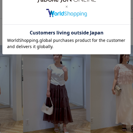
vis_26ssbag
VIS_ceremony_
VIS_smallsize
VIS_TIMESALE
お気に入りアイテム_pickup
イージーケア
ウォッシャブ
カジュアル
カジュアルすぎ
シンプル
ジャケット
ス
ステッチ
ストッキング
ソフトタッチ
ダウン
チ
ニュアンスがある
ビスチェ
ブラウス
プルオーバー
ポインテッドトゥ
ポリエス