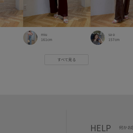
sa☺︎
miu
157cm
161cm
すべて見る
HELP
何かお