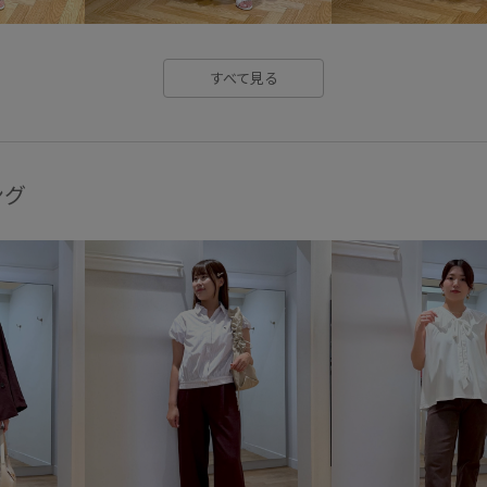
レイヤード風
レース
ワ
ワンピース
ヴィンテージ
すべて見る
卒業式入学式
合わせやすい
柔らかな雰囲気
歩きやすい
美easy
美easy_linen_ALL
ング
薄手
透け感
長財布