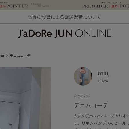
地震の影響による配送遅延について
JaDoRe JUN ONLINE
iu
デニムコーデ
miu
161cm
2026.05.08
デニムコーデ
人気の美eazyシリーズのリ
す。リボンパンプスのヒール