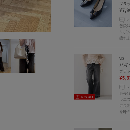
ブラック
¥7,9
レ
普段は
リボ
疲れ
VIS
バギ
ブラッ
¥5,3
レ
身長1
40%OFF
ウエ
足長
を叶