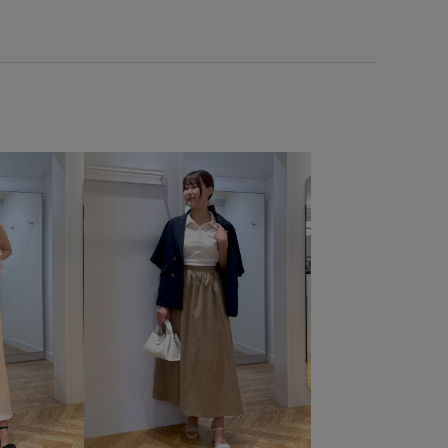
2026
vis_okazakisae_may
vis_shikanoma
Wshoes_pickup
Wtops_pickup
あたたかい
きれいめ
さらりとした
ちょうど良い大きさ
ル
オケージョン
オフィス
オフィスカジュアル
ない
カットソー
クッション
コットン
シフォン
エード
スカート
スタイルアップ
スッキリ
スラックス
セットアップ
セットアップ対象商品
ャンキーヒール
ツイード素材
テーパード
トレンド
フィット感
フェミニン
フリル
フレアデニム
ベルト
ベーシック
ペプラム
ボリューム感
テル
ポーチ
マニッシュ
ラインが美しい
リネン