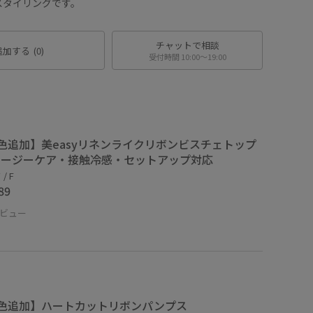
スタイリングです。
チャットで相談
追加する
(0)
受付時間 10:00〜19:00
色追加】美easyリネンライクリボンビスチェトップ
イージーケア・接触冷感・セットアップ対応
/ F
89
ビュー
色追加】ハートカットリボンパンプス