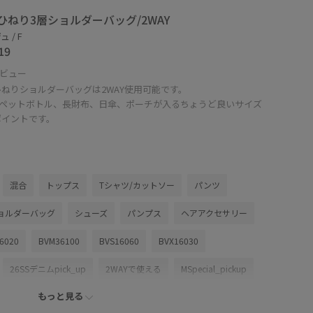
ひねり3層ショルダーバッグ/2WAY
 / F
19
ビュー
ねりショルダーバッグは2WAY使用可能です。
mlペットボトル、長財布、日傘、ポーチが入るちょうど良いサイズ
ポイントです。
混合
トップス
Tシャツ/カットソー
パンツ
ョルダーバッグ
シューズ
パンプス
ヘアアクセサリー
6020
BVM36100
BVS16060
BVX16030
26SSデニムpick_up
2WAYで使える
MSpecial_pickup
もっと見る
Tシャツ
VIS_2026SS_POLO
VIS_26SS