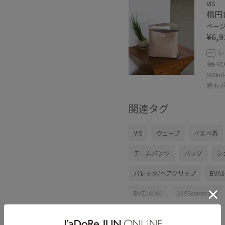
VIS
楕円
ベージュ
¥6,9
レ
楕円ひ
500
感も
関連タグ
VIS
ウェーブ
イエベ春
デニムパンツ
バッグ
シ
バレッタ/ヘアクリップ
BVA3
BVZ16060
26SSceremony
setup_pickup
Ssize_akisuda