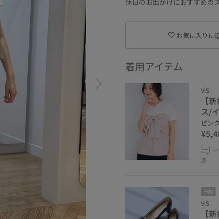
休日のお出かけにおすすめの
お気に入りに
着用アイテム
VIS
【新
ス/
ピンク 
¥5,4
レ
あ
予約
VIS
【新