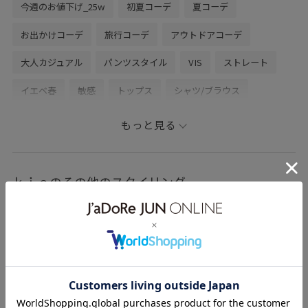
今週のお値下げ_25w
初夏コーデ
夏コーデ
お出かけコーデ
旅行コーデ
アウトドアコーデ
大人カジュアル
パンツスタイル
VIS
ストレート
イエベ春
敏感
トップス
シャツ/ブラウス
パンツ
バッグ
ハンドバッグ
BVH15150
もっと見る
BVS35040
BVX15100
3色展開
CINNAMOROLL_VIS_LP
Tシャツ
UVケア
ｋｉｅのその他のスタイリング
vis_lightouter
きれいめ
こだわり
さらっと
さらっとした素材
さらりとした
カジュアル
カーキ
キナリ
キャミワンピース
グリーン
グレー
コーディネートのアクセント
ゴムが入っている
ゴム仕様