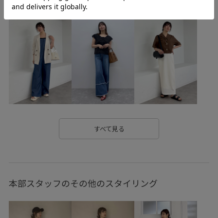
サイドスリット
シャツ
ショルダーバッグ
シルバー
ジャケット
ジャケット合わせ
スタイリッシュ
スタイリング
スッキリ
スッキリ見え
スリット
タック
チャコール
トレンド
ナチュラル
ネイビー
フレアスカート
ブラウス
ブラウン
ブラック
ベルト
ホワイト
リネン
リラックス感
ワイドシルエット
ワイドパンツ
上品
五分袖
すべて見る
伸縮性
使いやすい
冷んやり
夏トク価格
大人っぽい
定番
後ろがゴム
抜け感
接触冷感
本部スタッフのその他のスタイリング
春夏
清涼感
紫外線対策
羽織としても使える
落ち感
薄手
長財布