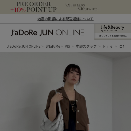
地震の影響による配送遅延について
新しいキレイと出合うために。
J'aDoRe JUN ONLINE（ジャドール ジュ
ン オンライン）
J'aDoRe JUN ONLINE
SNaP/Me
VIS
本部スタッフ
ｋｉｅ
こなれ