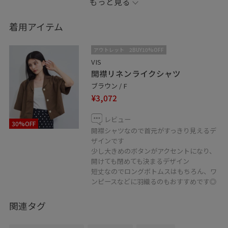
もっと見る
＿＿＿＿＿＿＿＿＿＿＿＿＿＿＿＿＿＿＿＿
こちらのスタイリングを気に入って頂けたら
着用アイテム
是非♡マークをタップしてお気に入り登録をお願いしま
す⭐︎
アウトレット
2BUY10%OFF
また日々スタイリングを更新中ですので
VIS
開襟リネンライクシャツ
お気軽にフォローして頂けたら嬉しいです！
ブラウン / F
¥3,072
レビュー
30%OFF
開襟シャツなので首元がすっきり見えるデ
ザインです
少し大きめのボタンがアクセントになり、
開けても閉めても決まるデザイン
短丈なのでロングボトムスはもちろん、ワ
ンピースなどに羽織るのもおすすめです◎
関連タグ