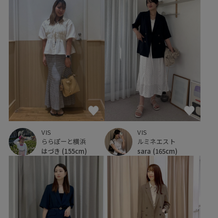
VIS
VIS
ららぽーと横浜
ルミネエスト
はづき
(155cm)
sara
(165cm)