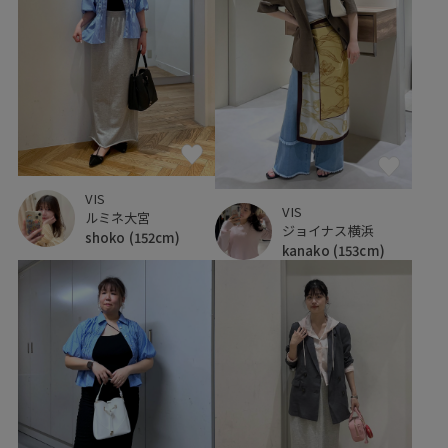
VIS
VIS
ルミネ大宮
ジョイナス横浜
shoko
(152cm)
kanako
(153cm)