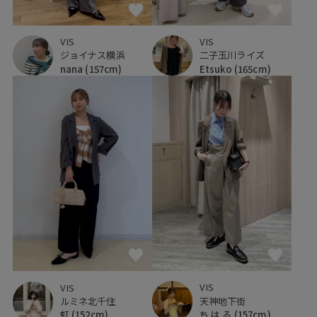
VIS
VIS
ジョイナス横浜
二子玉川ライズ
nana
(157cm)
Etsuko
(165cm)
VIS
VIS
天神地下街
ルミネ北千住
ち は る
(157cm)
虹
(152cm)