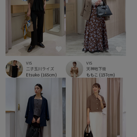
VIS
VIS
天神地下街
二子玉川ライズ
ももこ
(157cm)
Etsuko
(165cm)