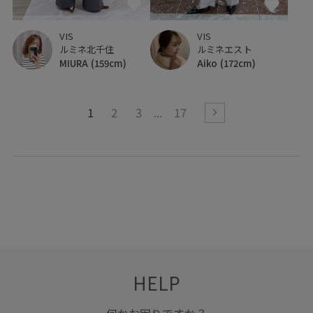
VIS
VIS
ルミネ北千住
ルミネエスト
MIURA
(159cm)
Aiko
(172cm)
1
2
3
17
HELP
何かお困りですか？