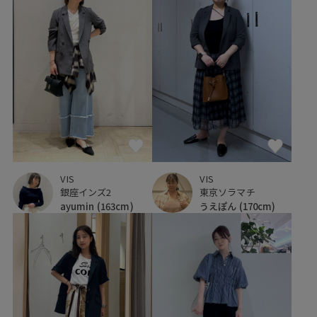
VIS
VIS
銀座インズ2
東京ソラマチ
ayumin
(163cm)
うえぽん
(170cm)