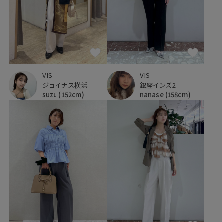
VIS
VIS
ジョイナス横浜
銀座インズ2
suzu
(152cm)
nanase
(158cm)