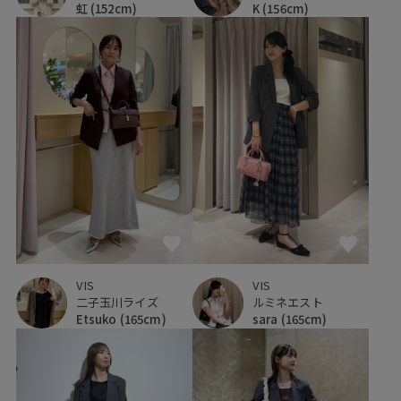
虹
(152cm)
K
(156cm)
VIS
VIS
二子玉川ライズ
ルミネエスト
Etsuko
(165cm)
sara
(165cm)