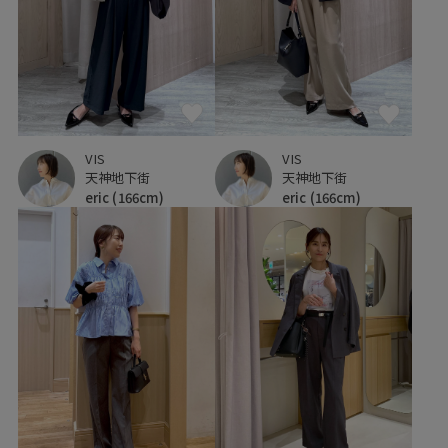
VIS
VIS
天神地下街
天神地下街
eric
(166cm)
eric
(166cm)