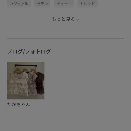
カジュアル
サテン
チュール
トレンド
フェミニン
プルオーバー
ヘビロテ
ボリューム感
もっと見る
ボリューム感がかわいい
主役アイテム
快適
快適な着心地
柔らかい着心地
肌離れが良い
艶感
華やか
薄手
透け感
ブログ/フォトログ
たかちゃん