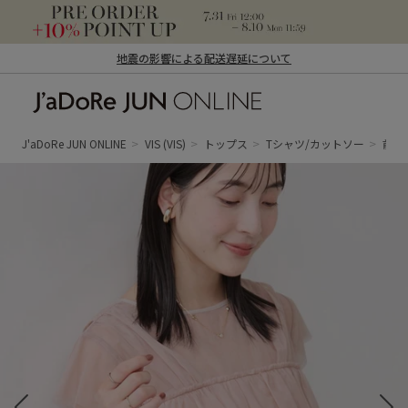
地震の影響による配送遅延について
J'aDoRe JUN ONLINE（ジャドール ジュ
ン オンライン）
J'aDoRe JUN ONLINE
VIS
(VIS)
トップス
Tシャツ/カットソー
前後