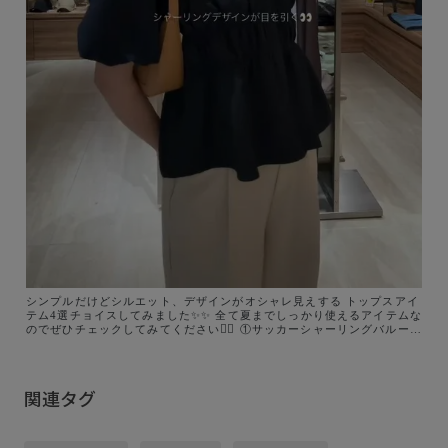
シンプルだけどシルエット、デザインがオシャレ見えする トップスアイ
テム4選チョイスしてみました✨✨ 全て夏までしっかり使えるアイテムな
のでぜひチェックしてみてください🙇‍♀️ ①サッカーシャーリングバルーン
シャツ ②裾レース切替襟付きフレンチスリーブブラウス ③気流染めピコ
ピンタック半袖ブラウス ④ウエストタックペプラム半袖シャツブラウス
． ． ． #vis#トップスまとめ#夏トップス#夏服#トップス紹介
関連タグ