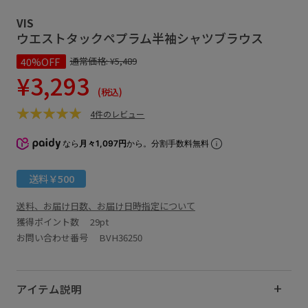
VIS
ウエストタックペプラム半袖シャツブラウス
40%OFF
通常価格:
¥5,489
¥3,293
(税込)
4件のレビュー
なら
月々1,097円
から。分割手数料無料
送料￥500
送料、お届け日数、お届け日時指定について
獲得ポイント数
29pt
お問い合わせ番号 BVH36250
アイテム説明