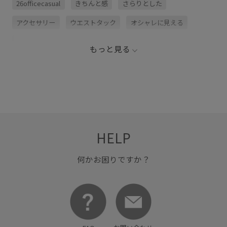
26officecasual
きちんと感
さらりとした
アクセサリー
ウエストタック
オシャレに見える
オフィス
シャツ
シャツ地
シンプル
スカート
もっと見る
スタイルアップ
ストレスフリー
スラックス
タック
タックデザイン
デニムに合わせる
トップス
ハリ感
パンツ
フレアなシルエット
フレアシルエット
フレンチスリーブ
ブラウス
HELP
マーメイドスカート
ワイドパンツ
ワードローブに加えたい
主役アイテム
薄手
透け感
何かお困りですか？