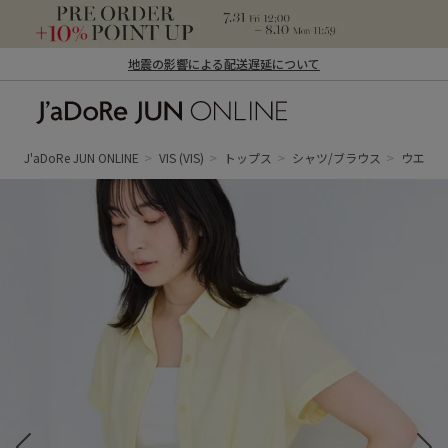
地震の影響による配送遅延について
J'aDoRe JUN ONLINE（ジャドール ジュ
ン オンライン）
J'aDoRe JUN ONLINE
VIS
(VIS)
トップス
シャツ/ブラウス
ウエス