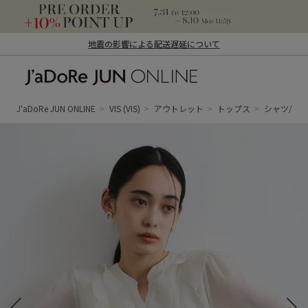
地震の影響による配送遅延について
J'aDoRe JUN ONLINE（ジャドール ジュ
ン オンライン）
J'aDoRe JUN ONLINE
VIS
(VIS)
アウトレット
トップス
シャツ/ブ