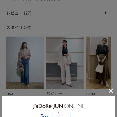
レビュー (27)
スタイリング
risa
ながしー
nana
153cm SIZE:F
168cm SIZE:F
157cm SIZE:F