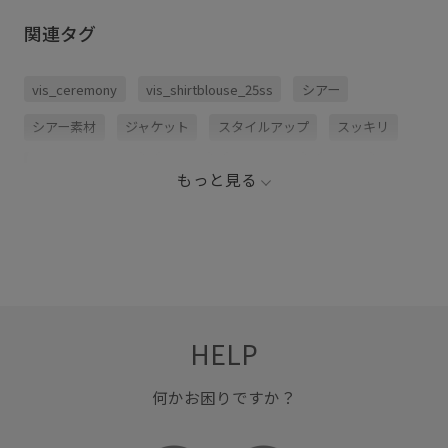
関連タグ
vis_ceremony
vis_shirtblouse_25ss
シアー
シアー素材
ジャケット
スタイルアップ
スッキリ
ニュアンスカラー
パンツ
フェミニン
フリル
もっと見る
ブラウス
ボリューム感
マーメイドスカート
ワイドパンツ
光沢感
女性らしい印象
抜け感
春夏
程よいボリューム
華やか
薄手
透け感
透け感がない
HELP
何かお困りですか？