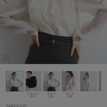
ブラック
キナリ
ピンク
(01)
(16)
(63)