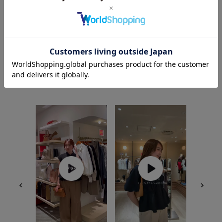
骨格： ナチュラル
パーソナルカラー： イエベ秋
普段のトップスサイズ： M
着用サイズ : F
カラー : サックス (48)
【2025.
トップス