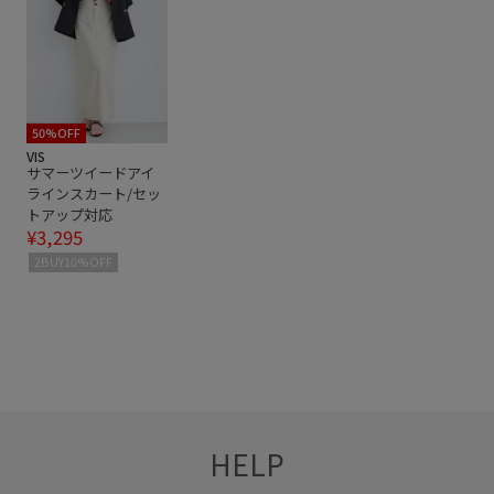
ワイドシルエット
夏の機能素材アイテム
大人可愛い
快適
接触冷感
柔らかな印象
洗濯機で洗える
着回しやすい
着映え
細見え
肌離れが良い
薄手
透け感
50%OFF
VIS
サマーツイードアイ
ラインスカート/セッ
トアップ対応
¥3,295
2BUY10%OFF
HELP