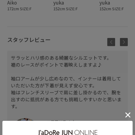
Aiko
yuka
yuka
172cm SIZE:F
152cm SIZE:F
152cm SIZE:F
スタッフレビュー
サラッとハリ感のある綺麗なシルエットです。
裾のレースがポイントで着映えしますよ♪
袖口アームが少し広めなので、インナーは着用して
いただいた方が下着が見えず安心です。
袖はフレンチスリーブで肩に差し掛かるので、腕を
出すのに抵抗がある方でも挑戦しやすいかと思いま
す。
二子玉川ライズ
Etsuko (165cm)