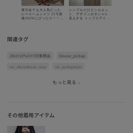
した 裾
ついに入荷！
展示会でも大人気だった
シンプルだけどシルエッ
肌離れす
レースヘムシャツ 25℃前
ト、デザインがオシャレ
ルエット
後のGWにぴったり＾＾♡
見えする トップスアイテ
ルが決まる1
裾のデザインがとにかく
ム4選チョイスしてみまし
チスリー
かわいい、、！ シャツの
た✨✨ 全て夏までしっか
バーしな
きちんと感もちゃんとあ
り使えるアイテムなので
接触冷感
るから 甘すぎなくて大人
ぜひチェックしてみてく
☀️ 是非チェックしてみて
関連タグ
女子にも🙂‍↕️✨ 何色がすき
ださい🙇‍♀️ ①サッカーシャ
下さいね♪ アイテム詳細
ですか？？
ーリングバルーンシャツ
🏷️裾レ
②裾レース切替襟付きフ
レンチス
レンチスリーブブラウス
接触冷感
2BUY10%OFF対象商品
blouse_pickup
③気流染めピコピンタッ
¥5,929 
ク半袖ブラウス ④ウエス
番:BVH16
トタックペプラム半袖シ
vis_okazakisae_may
vis_pickuptops
ャツブラウス ． ． ．
#vis#トップスまとめ#夏
トップス#夏服#トップス
さらっとした表面
さらりとした
イージーケア
紹介
もっと見る
オフィス
シャツ
シャツ地
シワになりにくい
ストレスフリー
トップス
トレンド
バランスが良い
パンツ
フレンチスリーブ
その他着用アイテム
ブラウス
ペプラム
レイヤード風