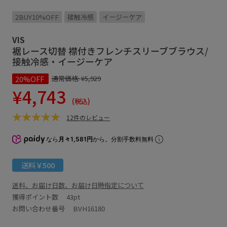
2BUY10%OFF
接触冷感
イージーケア
VIS
裾レース切替 襟付きフレンチスリーブブラウス/
接触冷感・イージーケア
20%OFF
通常価格:
¥5,929
¥4,743
(税込)
12件のレビュー
なら
月々1,581円
から。分割手数料無料
送料￥500
送料、お届け日数、お届け日時指定について
獲得ポイント数
43pt
お問い合わせ番号 BVH16180