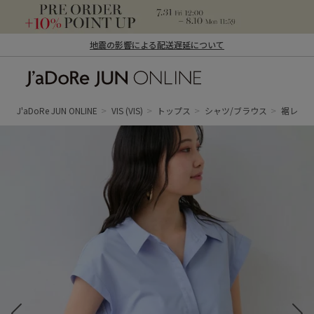
地震の影響による配送遅延について
J'aDoRe JUN ONLINE（ジャドール ジュ
ン オンライン）
J'aDoRe JUN ONLINE
VIS
(VIS)
トップス
シャツ/ブラウス
裾レース