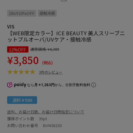
2BUY10%OFF
接触冷感
VIS
【WEB限定カラー】ICE BEAUTY 美人スリーブニ
ットプルオーバ/UVケア・接触冷感
12%OFF
通常価格:
¥4,389
¥3,850
(税込)
3件のレビュー
なら
月々1,283円
から。分割手数料無料
送料￥500
送料、お届け日数、お届け日時指定について
獲得ポイント数
35pt
お問い合わせ番号 BVM36150