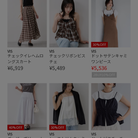
フリル
フレンチスリーブ
ブラウス
プルオーバー
ボウタイ
ポリエステル
伸縮性
夏の機能素材アイテム
定番
接触冷感
毎シーズン
洗濯機で洗える
着回しやすい
着心地が良い
30%OFF
VIS
VIS
VIS
チェックイレヘムロ
チェックリボンビス
ドットサテンキャミ
細く見える
薄手
裾にスリット
透け感
通勤用
ングスカート
チェ
ワンピース
¥6,919
¥5,489
¥5,536
限定カラー
2BUY10%OFF
40%OFF
30%OFF
VIS
VIS
VIS