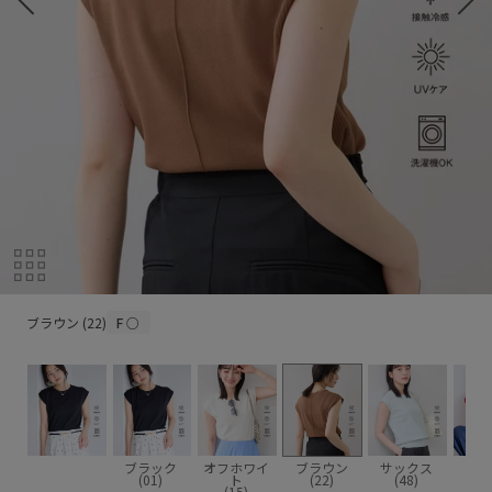
ブラウン (22)
ブラウン (22)
F
○
ブラック
オフホワイ
ブラウン
サックス
レ
(01)
ト
(22)
(48)
(6
(15)