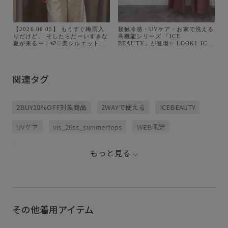
【2026.06.05】 もうすぐ梅雨入
接触冷感・UVケア・お家で洗える
りだけど、 そしたらだーいすきな
高機能シリーズ 「ICE
夏が来るー！🍉♡美シルエットな
BEAUTY」が登場✨ LOOK1 ICE
トップス揃ってます🤍 ㅤㅤㅤㅤㅤㅤㅤㅤㅤㅤㅤㅤㅤ 今年は
BEAUTY サイドベルトタックパン
どんなコーデで夏を楽しもうかな
ツ/UVケア・接触冷感 ¥6,589 (税
っ！ 1look：肩リボンTシャツ
込) 品番:BVS16150 LOOK2 ICE
_¥4,389 2look：オーガンジード
BEAUTY クロスデザインニットプ
関連タグ
ッキングフレンチニット_¥5,929
ルオーバー/UVケア・接触冷感
3look：美人スリーブニットプル
¥5,929 (税込) 品番:BVM16450
オーバー_¥4,389 4look：ドライ
LOOK3 ICE BEAUTY リボンデザ
タッチペプラムニットカーディガ
インスラックス/UVケア・接触冷
2BUY10%OFF対象商品
2WAYで使える
ICEBEAUTY
ン_¥5,489 5look：サイドギャザ
感 ¥6,919 (税込) 品番:BVS16160
ーオフショル5分袖ニット_¥5,489
LOOK4 ICE BEAUTY オープンカ
6look：テレコハーフスリーブド
ラーワンピース/UVケア・接触冷
UVケア
vis_26ss_summertops
WEB限定
レーププルオーバー_¥3,949 ㅤㅤㅤㅤㅤㅤㅤㅤㅤㅤㅤㅤㅤ
感 ¥8,899 (税込) 品番:BVE16150
詳しくは @vis_jp 🔍
LOOK5 ICE BEAUTY 美人スリー
ブニットプルオーバ/UVケア・接
Web限定カラー
きれいめ
さらりとした
触冷感 ¥4,389 (税込) 品
もっと見る
番:BVM36150 LOOK6 ICE
オンにもオフにも
コーディネートしやすい
BEAUTY ワイドショルダーニット
インナー/UVケア・イージーケ
ア・接触冷感 ¥3,949 (税込) 品
コーディネートのアクセント
シャツ
シャツ地
番:BVF16050 @vis_jp
@jadorejunonline
シンプルコーデ
スカート
スリット
チェック柄
その他着用アイテム
ニット
ハイウエスト
パンツ
フィット感