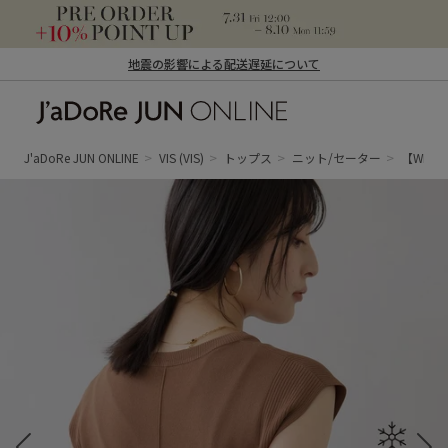
地震の影響による配送遅延について
J'aDoRe JUN ONLINE（ジャドール ジュ
ン オンライン）
J'aDoRe JUN ONLINE
VIS
(VIS)
トップス
ニット/セーター
【WEB