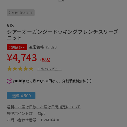
2BUY10%OFF
VIS
シアーオーガンジードッキングフレンチスリーブ
ニット
20%OFF
通常価格:
¥5,929
¥4,743
(税込)
11件のレビュー
なら
月々1,581円
から。分割手数料無料
送料￥500
送料、お届け日数、お届け日時指定について
獲得ポイント数
43pt
お問い合わせ番号 BVM16410