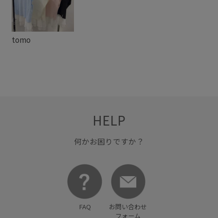
パンツにもスカートにも
フレンチスリーブ
ペプラム
レイヤードスタイル
ワイドパンツ
上品
伸縮性
tomo
合わせやすい
洗濯機で洗える
着やすい
薄手
透け感
HELP
何かお困りですか？
FAQ
お問い合わせ
フォーム