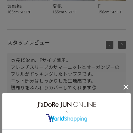
tanaka
夏帆
F
163cm SIZE:F
155cm SIZE:F
158cm SIZE:F
スタッフレビュー
身長158cm、Fサイズ着用。
フレンチスリーブのサマーニットとオーガンジーの
フリルがドッキングしたトップスです。
ニット部分はしっかりした生地感です。
腰周りをふんわりカバーしてくれます◎
神戸三田プレミアム・アウトレ
ット
F (158cm)
骨格： ストレート
パーソナルカラー： ブルべ夏