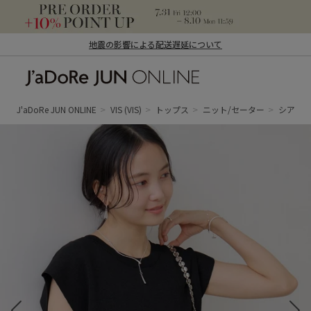
地震の影響による配送遅延について
J'aDoRe JUN ONLINE（ジャドール ジュ
ン オンライン）
J'aDoRe JUN ONLINE
VIS
(VIS)
トップス
ニット/セーター
シアー