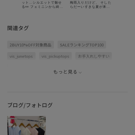
ット…シルエットで魅せ
梅雨入りだけど、 そした
フレンチ
る👀 フェミニンから綺麗
らだーいすきな夏が来る
カーディ
めまでとにかくこの夏絶
ー！🍉♡美シルエットな
ーディガン ①が何と
対着てほしい トップスを
トップス揃ってます🤍 ㅤㅤㅤㅤㅤㅤㅤㅤㅤㅤㅤㅤㅤ
わいすぎた
厳選してみました✨ ①シ
今年はどんなコーデで夏
レンチニ
アーラッフルブラウス ②
を楽しもうかなっ！
に即完し
関連タグ
オフショルライクハーフ
1look：肩リボンTシャツ
フレンチ
スリーブブラウス ③オー
_¥4,389 2look：オーガ
がでました！
ガンジードッキングフレ
ンジードッキングフレン
着られる
ンチニット ④肩リボンT
チニット_¥5,929
ェックし
2BUY10%OFF対象商品
SALEランキングTOP100
シャツ ⑤袖フリルノース
3look：美人スリーブニッ
＾＾
リーブブラウス
トプルオーバー_¥4,389
4look：ドライタッチペプ
vis_junetops
vis_pickuptops
お手入れしやすい
ラムニットカーディガン
_¥5,489 5look：サイド
ギャザーオフショル5分袖
お気に入り急増中アイテム
きちんと感
ニット_¥5,489 6look：
もっと見る
テレコハーフスリーブド
さらっとした着心地
さらりとした
オーガンジー
レーププルオーバー
_¥3,949 ㅤㅤㅤㅤㅤㅤㅤㅤㅤㅤㅤㅤㅤ 詳しくは
@vis_jp 🔍
カットソー
クルーネック
サイドスリット
シアー
シンプル
シンプルなニット
スカート
ブログ/フォトログ
スタイルアップ
スッキリ
スッキリ見え
スリット
ニット
ニット素材
パンツ