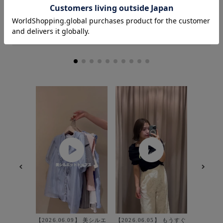
普段のトップスサイズ： M
着用サイズ : F
カラー : サックス (48)
その名前
であれ？
のきてる
てなる可能性
【2026.06.09】 美シルエ
【2026.06.05】 もうすぐ
ロントリ