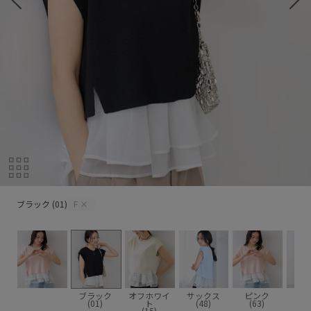
ブラック (01)
ブラック (01)
F
×
ブラック
オフホワイ
サックス
ピンク
(01)
ト
(48)
(63)
(15)